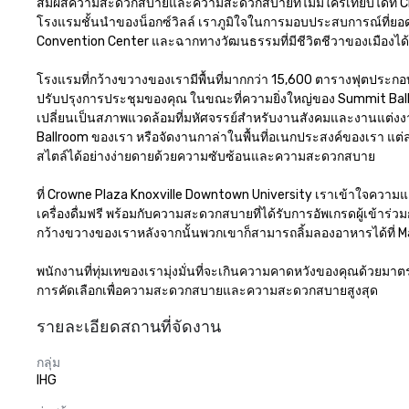
สัมผัสความสะดวกสบายและความสะดวกสบายที่ไม่มีใครเทียบได้ที่ Cr
โรงแรมชั้นนำของน็อกซ์วิลล์ เราภูมิใจในการมอบประสบการณ์ที่ยอดเยี่
Convention Center และฉากทางวัฒนธรรมที่มีชีวิตชีวาของเมืองได้อย่
โรงแรมที่กว้างขวางของเรามีพื้นที่มากกว่า 15,600 ตารางฟุตประกอ
ปรับปรุงการประชุมของคุณ ในขณะที่ความยิ่งใหญ่ของ Summit Ball
เปลี่ยนเป็นสภาพแวดล้อมที่มหัศจรรย์สำหรับงานสังคมและงานแต่งง
Ballroom ของเรา หรือจัดงานกาล่าในพื้นที่อเนกประสงค์ของเรา แต่
สไตล์ได้อย่างง่ายดายด้วยความซับซ้อนและความสะดวกสบาย 

ที่ Crowne Plaza Knoxville Downtown University เราเข้าใจความ
เครื่องดื่มฟรี พร้อมกับความสะดวกสบายที่ได้รับการอัพเกรดผู้เข้า
กว้างขวางของเราหลังจากนั้นพวกเขาก็สามารถลิ้มลองอาหารได้ที่ M
พนักงานที่ทุ่มเทของเรามุ่งมั่นที่จะเกินความคาดหวังของคุณด้วยมาต
การคัดเลือกเพื่อความสะดวกสบายและความสะดวกสบายสูงสุด
รายละเอียดสถานที่จัดงาน
กลุ่ม
IHG