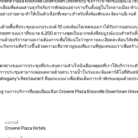
owne Plaza Knoxville Downtown University ซึ่งการเข้าพักของคุณไม่ใช่
ยมที่ผสมผสานธุรกิจกับการพักผ่อนอย่างราบรื่นตั้งอยู่ในใจกลางเมือง ทำเลท
างง่ายดาย ทำให้เป็นตัวเลือกที่เหมาะสำหรับทั้งห้องพักและจัดงานอีเวนต์ 

บด้วยพื้นที่ประชุมอเนกประสงค์ 10 แห่งห้องไฮเทคของเราได้รับการออกแบบอ
room ของเราที่ขนาด 6,200 ตารางฟุตเป็นฉากหลังที่สมบูรณ์แบบสำหรับทั
านด้วยบริการตามความต้องการเพื่อให้แน่ใจว่าทุกรายละเอียดสะท้อนวิสัย
ละกิจกรรมที่สร้างขึ้นด้วยความเชี่ยวชาญของทีมงานที่ทุ่มเทของเราเพื่อส
แตกต่างของการประชุมที่ประสบความสำเร็จนั่นคือเหตุผลที่เราให้บริการระ
ร่วมการประชุมสามารถผ่อนคลายด้วยสระว่ายน้ำในร่มและห้องคาร์ดิโอที่ทันส
ahogany's Restaurant ที่ออกแบบมาเพื่อเติมเต็มการเข้าพักของคุณด้วยปร
รฐานการบริการที่ยอดเยี่ยมเลือก Crowne Plaza Knoxville Downtown Univer
แบรนด์
Crowne Plaza Hotels