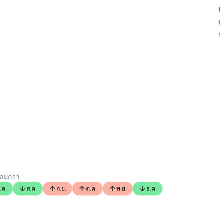
้อมกว่า
.ค.
ส.ค.
ก.ย.
ต.ค.
พ.ย.
ธ.ค.