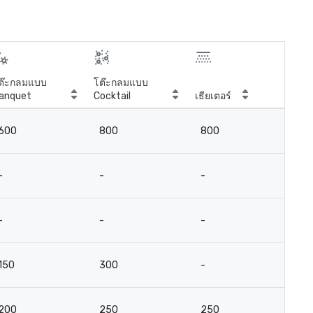
ต๊ะกลมแบบ
โต๊ะกลมแบบ
anquet
Cocktail
เธียเตอร์
ห้อ
600
800
800
4
-
-
-
-
-
-
-
-
150
300
-
-
200
250
250
15