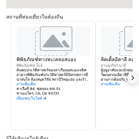
สถานที่ท่องเที่ยวในท้องถิ่น
พิพิธภัณฑ์ทางทะเลลอสแอง
ลิตเติ้ลอิตาลี ลอส
พิพิธภัณฑ์
2 ไมล์
ย่านธุรกิจ
1 นาที
ค้นพบประวัติศาสตร์ของท่าเรือลอสแองเจลิส!
ผู้อยู่อาศัยและนักท่องเท
อาคารพิพิธภัณฑ์ประวัติศาสตร์มีนิทรรศการที่
วัฒนธรรมอิตาลีที่อุดมส
น่าสนใจ ห้องสมุดวิจัย สถานีวิทยุแฮม และร้าน
ผ่านการต้อนรับ ช้อปปิ
ขายของที่ระลึก
อ่านเพิ่มเติม
ธรรซานเปโดรตั้งอยู่ใน
อ่านเพิ่มเติม
ท่าเรือที่ 84, ฟุตของ 6th St.
ชาติพันธุ์สุดท้ายที่เหล
ซานเปโดร, CA, US 90731
อิตาลีในลอสแองเจลิส 
ประวัติศาสตร์ของอิตาลี
เยี่ยมชมเว็บไซต์
อยู่ในรากของมัน
ผู้ให้บริการใกล้เคียง