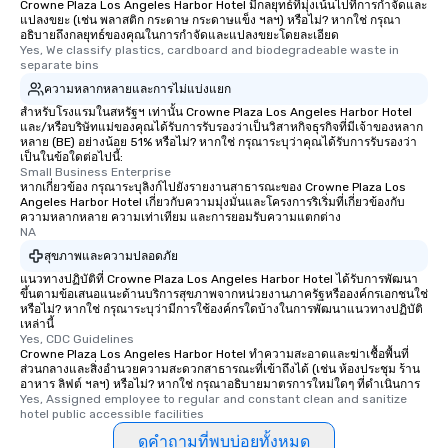
Crowne Plaza Los Angeles Harbor Hotel มีกลยุทธ์ที่มุ่งเน้นไปที่การกำจัดและ
แปลงขยะ (เช่น พลาสติก กระดาษ กระดาษแข็ง ฯลฯ) หรือไม่? หากใช่ กรุณา
อธิบายถึงกลยุทธ์ของคุณในการกำจัดและแปลงขยะโดยละเอียด
Yes, We classify plastics, cardboard and biodegradeable waste in 
separate bins
ความหลากหลายและการไม่แบ่งแยก
สำหรับโรงแรมในสหรัฐฯ เท่านั้น Crowne Plaza Los Angeles Harbor Hotel
และ/หรือบริษัทแม่ของคุณได้รับการรับรองว่าเป็นวิสาหกิจธุรกิจที่มีเจ้าของหลาก
หลาย (BE) อย่างน้อย 51% หรือไม่? หากใช่ กรุณาระบุว่าคุณได้รับการรับรองว่า
เป็นในข้อใดต่อไปนี้:
Small Business Enterprise
หากเกี่ยวข้อง กรุณาระบุลิงก์ไปยังรายงานสาธารณะของ Crowne Plaza Los
Angeles Harbor Hotel เกี่ยวกับความมุ่งมั่นและโครงการริเริ่มที่เกี่ยวข้องกับ
ความหลากหลาย ความเท่าเทียม และการยอมรับความแตกต่าง
NA
สุขภาพและความปลอดภัย
แนวทางปฏิบัติที่ Crowne Plaza Los Angeles Harbor Hotel ได้รับการพัฒนา
ขึ้นตามข้อเสนอแนะด้านบริการสุขภาพจากหน่วยงานภาครัฐหรือองค์กรเอกชนใช่
หรือไม่? หากใช่ กรุณาระบุว่ามีการใช้องค์กรใดบ้างในการพัฒนาแนวทางปฏิบัติ
เหล่านี้
Yes, CDC Guidelines
Crowne Plaza Los Angeles Harbor Hotel ทำความสะอาดและฆ่าเชื้อพื้นที่
ส่วนกลางและสิ่งอำนวยความสะดวกสาธารณะที่เข้าถึงได้ (เช่น ห้องประชุม ร้าน
อาหาร ลิฟต์ ฯลฯ) หรือไม่? หากใช่ กรุณาอธิบายมาตรการใหม่ใดๆ ที่ดำเนินการ
Yes, Assigned employee to regular and constant clean and sanitize 
hotel public accessible facilities
ดูคำถามที่พบบ่อยทั้งหมด