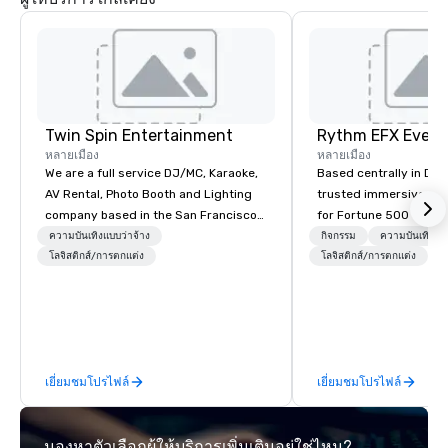
Twin Spin Entertainment
หลายเมือง
หลายเมือง
We are a full service DJ/MC, Karaoke,
Based centrally in Den
AV Rental, Photo Booth and Lighting
trusted immersive pro
company based in the San Francisco
for Fortune 500 compa
Bay Area. We specialize in corporate
2012. We deliver stunning premium AV
ความบันเทิงแบบว่าจ้าง
กิจกรรม
ความบันเทิงแบบ
events and weddings and have been
โลจิสติกส์/การตกแต่ง
and in-house custom 
โลจิสติกส์/การตกแต่ง
พ
serving the Bay Area since 1995.
fabrication nationwide
Some of our clients include: TikTok,
feels seamless, looks 
Cisco, Apple, Intel, Amazon, Southwest
saves you money thro
Airlines, Sony, Meta, Paypal and more.
bundling and single-po
coordination. Clients keep coming
เยี่ยมชมโปรไฟล์
เยี่ยมชมโปรไฟล์
back because we make
effortless, making pla
brilliant with stunning
มองหาตัวเลือกผู้ให้บริการเพิ่มเติมอยู่ใช่ไหม?
leadership loves.