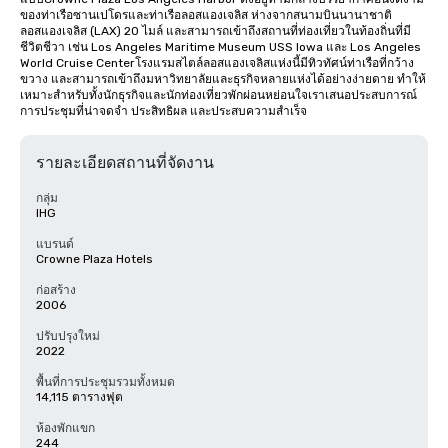
ของท่าเรือซานเปโดรและท่าเรือลอสแองเจลิส ห่างจากสนามบินนานาชาติ
ลอสแองเจลิส (LAX) 20 ไมล์ และสามารถเข้าถึงสถานที่ท่องเที่ยวในท้องถิ่นที่มี
ชีวิตชีวา เช่น Los Angeles Maritime Museum USS Iowa และ Los Angeles 
World Cruise Centerโรงแรมสไตล์ลอสแองเจลิสแห่งนี้มีทิวทัศน์ท่าเรือที่กว้าง
ขวาง และสามารถเข้าถึงมหาวิทยาลัยและธุรกิจหลายแห่งได้อย่างง่ายดาย ทำให้
เหมาะสำหรับทั้งนักธุรกิจและนักท่องเที่ยวพักผ่อนหย่อนใจเราเสนอประสบการณ์
การประชุมที่น่าจดจำ ประสิทธิผล และประสบความสำเร็จ
รายละเอียดสถานที่จัดงาน
กลุ่ม
IHG
แบรนด์
Crowne Plaza Hotels
ก่อสร้าง
2006
ปรับปรุงใหม่
2022
พื้นที่การประชุมรวมทั้งหมด
14,115 ตารางฟุต
ห้องพักแขก
244