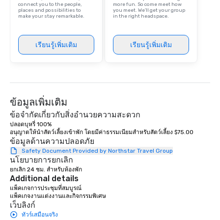
connect you to the people,
more fun. So come meet how
places and possibilities to
you meet. We'll get your group
make your stay remarkable.
in the right headspace.
เรียนรู้เพิ่มเติม
เรียนรู้เพิ่มเติม
ข้อมูลเพิ่มเติม
ข้อจำกัดเกี่ยวกับสิ่งอำนวยความสะดวก
ปลอดบุหรี่ 100%

อนุญาตให้นำสัตว์เลี้ยงเข้าพัก โดยมีค่าธรรมเนียมสำหรับสัตว์เลี้ยง $75.00
ข้อมูลด้านความปลอดภัย
Safety Document Provided by Northstar Travel Group
นโยบายการยกเลิก
ยกเลิก 24 ชม. สำหรับห้องพัก
Additional details
แพ็คเกจการประชุมที่สมบูรณ์

แพ็คเกจงานแต่งงานและกิจกรรมพิเศษ
เว็บลิงก์
ทัวร์เสมือนจริง