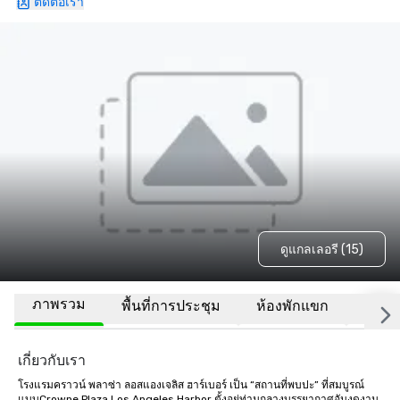
ติดต่อเรา
ดูแกลเลอรี (15)
ภาพรวม
พื้นที่การประชุม
ห้องพักแขก
สถานที
เกี่ยวกับเรา
โรงแรมคราวน์ พลาซ่า ลอสแองเจลิส ฮาร์เบอร์ เป็น “สถานที่พบปะ” ที่สมบูรณ์
แบบCrowne Plaza Los Angeles Harbor ตั้งอยู่ท่ามกลางบรรยากาศอันงดงาม