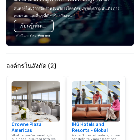
ค้นหาผู้ให้บริการอื่นสำหรับบริการโสตทัศนูปกรณ์ ความบันเทิง การ
คมนาคม และอื่นๆ ที่เกี่ยวข้องกับงาน
เรียนรู้เพิ่มเติม
ดำเนินการโดย
องค์กรในสังกัด (2)
Crowne Plaza
IHG Hotels and
Americas
Resorts - Global
Whether you’re traveling for
We can't create the deck, but we
business, leisure or both, we
can definitely make meetings