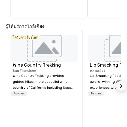
satisfy any foodie’s cravings. Open for 
lunch and dinner, Brick & Beam is the 
perfect way to start your night in the 
city.
ผู้ให้บริการใกล้เคียง
ได้รับการโปรโมท
Wine Country Trekking
Lip Smacking Foo
San Francisco
หลายเมือง
Wine Country Trekking provides
Lip Smacking Foodie T
guided hikes in the beautiful wine
award-winning VIP gro
country of California including Napa
experiences with visits
and Sonoma Valleys. These
restaurants throughou
กิจกรรม
กิจกรรม
experiences include walking in the
States. Choose either
vineyards, amongst ancient redwood
activity or evening d
trees and oak groves with a curated
groups are escorted i
wine country lunch and visits to iconic
the best tables in the 
wineries for superb wine tasting
most-sought-after res