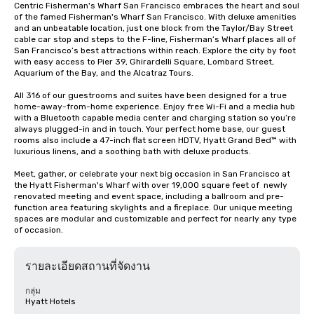
Centric Fisherman's Wharf San Francisco embraces the heart and soul 
of the famed Fisherman's Wharf San Francisco. With deluxe amenities 
and an unbeatable location, just one block from the Taylor/Bay Street 
cable car stop and steps to the F-line, Fisherman’s Wharf places all of 
San Francisco’s best attractions within reach. Explore the city by foot 
with easy access to Pier 39, Ghirardelli Square, Lombard Street, 
Aquarium of the Bay, and the Alcatraz Tours.

All 316 of our guestrooms and suites have been designed for a true 
home-away-from-home experience. Enjoy free Wi-Fi and a media hub 
with a Bluetooth capable media center and charging station so you’re 
always plugged-in and in touch. Your perfect home base, our guest 
rooms also include a 47-inch flat screen HDTV, Hyatt Grand Bed™ with 
luxurious linens, and a soothing bath with deluxe products.

Meet, gather, or celebrate your next big occasion in San Francisco at 
the Hyatt Fisherman's Wharf with over 19,000 square feet of  newly 
renovated meeting and event space, including a ballroom and pre-
function area featuring skylights and a fireplace. Our unique meeting 
spaces are modular and customizable and perfect for nearly any type 
of occasion.
รายละเอียดสถานที่จัดงาน
กลุ่ม
Hyatt Hotels