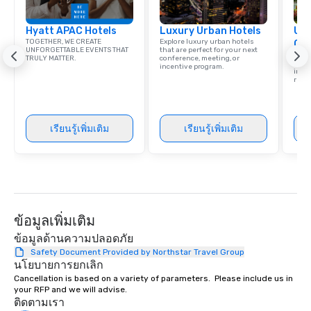
group is assured a top
experience with three 
Hyatt APAC Hotels
Luxury Urban Hotels
signature dishes at ea
Uni
TOGETHER, WE CREATE
Explore luxury urban hotels
Ca
Our affordable tours a
UNFORGETTABLE EVENTS THAT
that are perfect for your next
Find 
TRULY MATTER.
conference, meeting, or
person with tax and gr
resor
incentive program.
ince
included. The only thi
retre
are drinks. However, 
package upgrade is ava
provides guests a sign
เรียนรู้เพิ่มเติม
เรียนรู้เพิ่มเติม
at various stops. Build Your Network
Our exclusive experien
ultimate networking op
a typical sit-down dinn
to engage the person t
right of you. Because 
ข้อมูลเพิ่มเติม
place at multiple resta
walking in between, th
ข้อมูลด้านความปลอดภัย
countless opportunitie
Safety Document Provided by Northstar Travel Group
นโยบายการยกเลิก
with different people 
down at each venue a
Cancellation is based on a variety of parameters.  Please include us in 
your RFP and we will advise.
traverse along the way
ติดตามเรา
experiences not only 