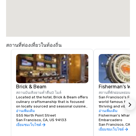
TAXI

$70.00 US dollars.
สถานที่ท่องเที่ยวในท้องถิ่น
Brick & Beam
Fisherman's Wh
สถานบันเทิงยามค่ำคืน
0 ไมล์
สถานที่พักผ่อนหย่อนใจ
Located at the hotel, Brick & Beam offers 
San Francisco's Fishe
culinary craftsmanship that is focused 
world famous tourist 
on locally sourced and seasonal cuisine. 
thriving and vibrant 
Our Seafood Watch program is a fresh 
อ่านเพิ่มเติม
and commercial area
อ่านเพิ่มเติม
approach to sustainable food, which 
555 North Point Street
class dining, shoppin
Fisherman's Wharf N
includes a responsible menu of carefully 
San Francisco, CA, US 94133
endless entertainment
Embarcadero
sourced and selected local foods. From 
Wharf is truly the pla
San Francisco, CA, U
เยี่ยมชมเว็บไซต์
organic and health conscious fare to 
Francisco experience
เยี่ยมชมเว็บไซต์
comfort food, Brick & Beam is sure to 