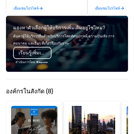
experiences. In addition to our guided
enjoy a parade of sign
เยี่ยมชมโปรไฟล์
เยี่ยมชมโปรไฟล์
day hikes we provide luxury self-
and craft cocktails at 
guided inn-to-in walking vacations
with complete VIP serv
from the gateway City of San
experience gives gues
มองหาตัวเลือกผู้ให้บริการเพิ่มเติมอยู่ใช่ไหม?
Francisco to the California wine
opportunity to sit next 
country with a focus on superb hiking,
colleagues at each ven
ค้นหาผู้ให้บริการอื่นสำหรับบริการโสตทัศนูปกรณ์ ความบันเทิง การ
lodging, food and wine. We also have
mingle, and easily net
คมนาคม และอื่นๆ ที่เกี่ยวข้องกับงาน
a Monterey Bay Trek.
is led by a professiona
เรียนรู้เพิ่มเติม
specializing in escort
with utmost care, who
ดำเนินการโดย
each experience with 
engaging information 
Lip Smacking Foodie T
entertaining activity 
องค์กรในสังกัด (8)
dining experience meld
that are sure to add ne
meeting events, from 
team building. All-Inclusive Group
Dining When meeting p
corporate group event
Smacking Foodie Tours,