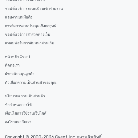
ซอฟต์แวร์การจัดการงาน
business hours or earl
ซอฟต์แวร์การลงทะเบียนเข้าร่วมงาน
after work, we can coo
you to provide options 
แอปงานบนมือถือ
needs. Go for as Long or as Short as
การจัดการงานประชุมเชิงกลยุทธ์
You Like Along with fle
ซอฟต์แวร์การสำรวจทางเว็บ
scheduling, Lip Smack
Tours also provides a 
แพลมฟอร์มการสัมมนาผ่านเว็บ
durations. Our shortes
2.5 hours; our longest 
หน้าหลัก Cvent
hours, with optional 
ติดต่อเรา
incentives.
ฝ่ายสนับสนุนลูกค้า
ตัวเลือกความเป็นส่วนตัวของคุณ
นโยบายความเป็นส่วนตัว
ข้อกำหนดการใช้
เงื่อนไขการใช้งานเว็บไซต์
ลงโฆษณากับเรา
Copyright © 2000-2026 Cvent, Inc. สงวนลิขสิทธิ์