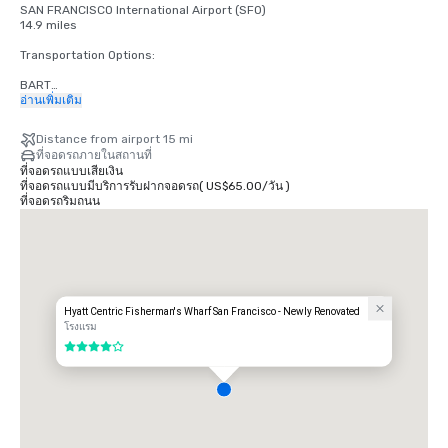
SAN FRANCISCO International Airport (SFO)

14.9 miles

Transportation Options:

BART

Adults

อ่านเพิ่มเติม
$2.75 US dollars

Distance from airport 15 mi
STREETCAR

ที่จอดรถภายในสถานที่
Hours: Mon to Fri - 4am to midnight, Saturday - 6am to midnight, 
ที่จอดรถแบบเสียเงิน
Sunday - 8am to midnight.

ที่จอดรถแบบมีบริการรับฝากจอดรถ
(
US$65.00
/
วัน
)
Free

ที่จอดรถริมถนน
TAXI

One-way

$55.00 US dollars

UBER/LYFT

One-way

$60.00 US Dollars

Hyatt Centric Fisherman's Wharf San Francisco - Newly Renovated
โรงแรม
OAKLAND International Airport (OAK)

4 จาก 5
20 miles

Transportation Options:

DIRECT RIDE

$85.00 US dollars
