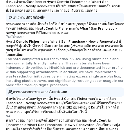
Smacking Foodie Tours
สำรวจคำถามที่พบบ่อยจาก Hyatt Centric Fisherman's Wharf San
Francisco - Newly Renovated เกี่ยวกับสุขอนามัยและความปลอดภัย ความ
to gather and dine tha
ยั่งยืน ตลอดจนความหลากหลายและการยอมรับความแตกต่าง
experienced, and all ar
แนวทางปฏิบัติที่ยั่งยืน
remember. Our one-of-
กรุณาแสดงความคิดเห็นหรือลิงก์ไปยังเป้าหมาย/กลยุทธ์ด้านความยั่งยืนหรือผลก
are special, from the fi
ระทบทางสังคมของ Hyatt Centric Fisherman's Wharf San Francisco -
last. It’s an experienc
Newly Renovated ที่เปิดเผยต่อสาธารณะ
will reminisce about lo
ไม่มีคำตอบ
Hyatt Centric Fisherman's Wharf San Francisco - Newly Renovated มี
leave. Location, Location, Location
กลยุทธ์ที่มุ่งเน้นไปที่การกำจัดและแปลงขยะ (เช่น พลาสติก กระดาษ กระดาษแข็ง
One of the best reason
ฯลฯ) หรือไม่? หากใช่ กรุณาอธิบายถึงกลยุทธ์ของคุณในการกำจัดและแปลงขยะ
โดยละเอียด
convenient and efficie
The hotel completed a full renovation in 2026 using sustainable and 
experience is designed
environmentally friendly materials. These materials have been 
restaurants are within
independently verified by MindClick and are documented in our profile 
within supporting attachments. In addition, we have implemented 
walking distance of ea
waste reduction initiatives by eliminating excess single use plastics, 
short stroll allows you
including plastic straws, and significantly reducing paper usage in our 
back office through digital processes.
members a chance to 
networking opportunit
ความหลากหลายและการไม่แบ่งแยก
heading to the next pl
สำหรับโรงแรมในสหรัฐฯ เท่านั้น Hyatt Centric Fisherman's Wharf San
Francisco - Newly Renovated และ/หรือบริษัทแม่ของคุณได้รับการรับรองว่า
itinerary. You Get a Dinner and a Show
เป็นวิสาหกิจธุรกิจที่มีเจ้าของหลากหลาย (BE) อย่างน้อย 51% หรือไม่? หากใช่
Our tours offer an exqu
กรุณาระบุว่าคุณได้รับการรับรองว่าเป็นในข้อใดต่อไปนี้:
NA
entertainment. All tour
หากเกี่ยวข้อง กรุณาระบุลิงก์ไปยังรายงานสาธารณะของ Hyatt Centric
knowledgeable, profes
Fisherman's Wharf San Francisco - Newly Renovated เกี่ยวกับความมุ่ง
who leads the group on
มั่นและโครงการริเริ่มที่เกี่ยวข้องกับความหลากหลาย ความเท่าเทียม และการ