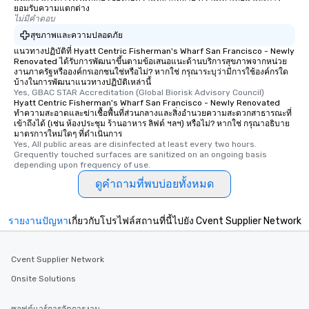
ยอมรับความแตกต่าง
offering engaging tidb
ไม่มีคำตอบ
fascinating stories. S
สุขภาพและความปลอดภัย
interactive experience
แนวทางปฏิบัติที่ Hyatt Centric Fisherman's Wharf San Francisco - Newly
along the way exclusive
Renovated ได้รับการพัฒนาขึ้นตามข้อเสนอแนะด้านบริการสุขภาพจากหน่วย
ensuring there is neve
งานภาครัฐหรือองค์กรเอกชนใช่หรือไม่? หากใช่ กรุณาระบุว่ามีการใช้องค์กรใด
บ้างในการพัฒนาแนวทางปฏิบัติเหล่านี้
Different Types of Cuis
Yes, GBAC STAR Accreditation (Global Biorisk Advisory Council)
experiences offer the a
Hyatt Centric Fisherman's Wharf San Francisco - Newly Renovated
several renowned rest
ทำความสะอาดและฆ่าเชื้อพื้นที่ส่วนกลางและสิ่งอำนวยความสะดวกสาธารณะที่
เข้าถึงได้ (เช่น ห้องประชุม ร้านอาหาร ลิฟต์ ฯลฯ) หรือไม่? หากใช่ กรุณาอธิบาย
convenient outing, inc
มาตรการใหม่ใดๆ ที่ดำเนินการ
and your guests might
Yes, All public areas are disinfected at least every two hours. 
Grequently touched surfaces are sanitized on an ongoing basis 
discovered otherwise 
depending upon frequency of use.
at a typical corporate 
ดูคำถามที่พบบ่อยทั้งหมด
a way to try some of t
in the city and dive in
cuisines and dishes. Al
รายงานปัญหา
เกี่ยวกับโปรไฟล์สถานที่นี้ไปยัง Cvent Supplier Network
selected dishes are cu
high standards to ensu
delight any palate. Tours Available
Cvent Supplier Network
from Day to Night With
Onsite Solutions
group experience, bookin
key. Whether you desir