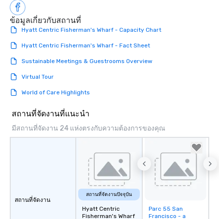
ways to network, but a
way to do so. Large Groups Welcome
ข้อมูลเกี่ยวกับสถานที่
Lip Smacking Foodie To
Hyatt Centric Fisherman's Wharf - Capacity Chart
groups, small or large.
Hyatt Centric Fisherman's Wharf - Fact Sheet
experiences can acc
groups from as few as
Sustainable Meetings & Guestrooms Overview
as 500 guests, making
Virtual Tour
choice for any corpora
Stress-Free Booking 
World of Care Highlights
a tour is stress-free a
enjoy the company of 
สถานที่จัดงานที่แนะนำ
more easily. You’ll tak
มีสถานที่จัดงาน 24 แห่งตรงกับความต้องการของคุณ
knowing that everythin
of from the moment the
booked to the minute i
Since the menu is alre
have nothing to worry 
remember to submit ah
date any dietary restr
สถานที่จัดงานปัจจุบัน
สถานที่จัดงาน
allergies for anyone in
Hyatt Centric
Parc 55 San
Removed from
Feel Like a VIP at Each
Fisherman's Wharf
Francisco - a
favorites