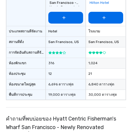
Smacking Foodie Tours
San Francisco -
Hilton Hotel
Newly Renovated
group members never 
about waiting in line to
restaurant or being sh
than desirable table. O
ประเภทสถานที่จัดงาน
Hotel
โรงแรม
everyone is treated lik
immediate seating upon
สถานที่ตั้ง
San Francisco
, US
San Francisco
, US
What’s more, your gro
a special warm welcom
การจัดอันดับสถานที่จัดงาน
from the restaurant c
ห้องพักแขก
316
1,024
be printed featuring yo
which can be an added 
ห้องประชุม
12
21
those Instagram mome
For added ease, we ca
ห้องขนาดใหญ่สุด
6,696 ตารางฟุต
6,840 ตารางฟุต
transportation pick-up
พื้นที่การประชุม
19,000 ตารางฟุต
30,000 ตารางฟุต
as well as an event ph
for groups that desire 
experience, we can als
an evening helicopter 
คำถามที่พบบ่อยของ Hyatt Centric Fisherman's
glittering lights of The S
Wharf San Francisco - Newly Renovated
Memorable Experience f