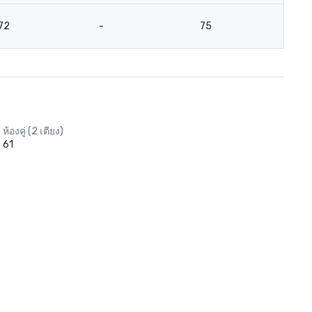
72
-
75
4
ห้องคู่ (2 เตียง)
61