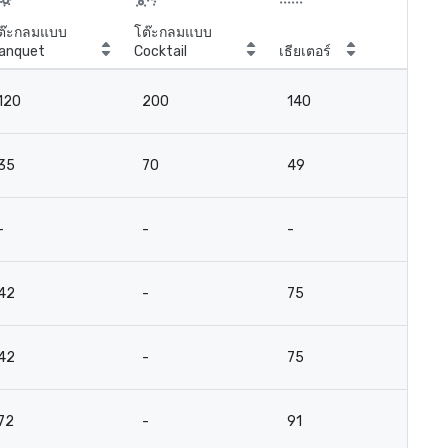
ต๊ะกลมแบบ
โต๊ะกลมแบบ
anquet
Cocktail
เธียเตอร์
ห้อ
120
200
140
9
35
70
49
18
-
-
-
-
42
-
75
3
42
-
75
3
72
-
91
4