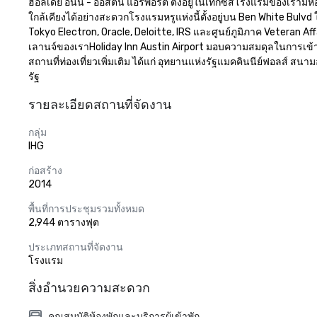
ฮอลิเดย์ อินน์ - ออสติน แอร์พอร์ต ตั้งอยู่ในเท็กซัสโรงแรมของเราม
ใกล้เคียงได้อย่างสะดวกโรงแรมหรูแห่งนี้ตั้งอยู่บน Ben White B
Tokyo Electron, Oracle, Deloitte, IRS และศูนย์ภูมิภาค Veteran Af
เลานจ์ของเราHoliday Inn Austin Airport มอบความสมดุลในการเข้าพั
สถานที่ท่องเที่ยวเพิ่มเติม ได้แก่ อุทยานแห่งรัฐแมคคินนีย์ฟอลส์ สนา
รัฐ
รายละเอียดสถานที่จัดงาน
กลุ่ม
IHG
ก่อสร้าง
2014
พื้นที่การประชุมรวมทั้งหมด
2,944 ตารางฟุต
ประเภทสถานที่จัดงาน
โรงแรม
สิ่งอำนวยความสะดวก
คุณสมบัติห้องพักและบริการผู้เข้าพัก