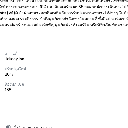
ีห้องพัก 138 ห้อง และสิ่งอำนวยความสะดวกมาตรฐานทั้งหมดเพื่อการเข้าพักที่
ulvd ใกล้ทางหลวงหมายเลข 183 และอินเตอร์สเตท 35 สะดวกต่อการเดินทางไป
fairs (VA)ผู้เข้าพักสามารถเพลิดเพลินกับการรับประทานอาหารได้ง่ายๆ ในห้อ
กของคุณ รวมถึงการเข้าถึงศูนย์ออกกำลังกายในสถานที่ ซึ่งมีอุปกรณ์ออกกำล
มอนุสรณ์ดาร์เรลเค รอยัล เท็กซัส, ศูนย์แฟรงค์ เออร์วิน หรือพิพิธภัณฑ์หลายแ
แบรนด์
Holiday Inn
ปรับปรุงใหม่
2017
ห้องพักแขก
138
สิ่งอำนวยความสะดวก