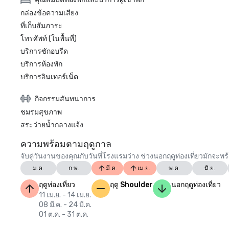
กล่องข้อความเสียง
ที่เก็บสัมภาระ
โทรศัพท์ (ในพื้นที่)
บริการซักอบรีด
บริการห้องพัก
บริการอินเทอร์เน็ต
กิจกรรมสันทนาการ
ชมรมสุขภาพ
สระว่ายน้ำกลางแจ้ง
ความพร้อมตามฤดูกาล
จับคู่วันงานของคุณกับวันที่โรงแรมว่าง ช่วงนอกฤดูท่องเที่ยวมักจะพร
ม.ค.
ก.พ.
มี.ค.
เม.ย.
พ.ค.
มิ.ย.
ฤดูท่องเที่ยว
ฤดู Shoulder
นอกฤดูท่องเที่ยว
11 เม.ย. - 14 เม.ย.
08 มี.ค. - 24 มี.ค.
01 ต.ค. - 31 ต.ค.