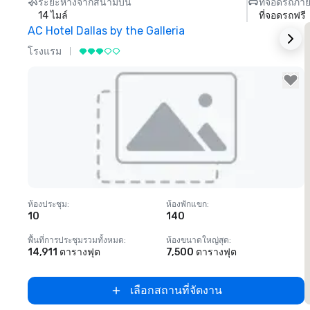
ระยะห่างจากสนามบิน
ที่จอดรถภา
14 ไมล์
ที่จอดรถฟรี
AC Hotel Dallas by the Galleria
T
โรงแรม
Removed from favorites
ห้องประชุม
:
ห้องพักแขก
:
ห
10
140
พื้นที่การประชุมรวมทั้งหมด
:
ห้องขนาดใหญ่สุด
:
พ
14,911 ตารางฟุต
7,500 ตารางฟุต
5
เลือกสถานที่จัดงาน