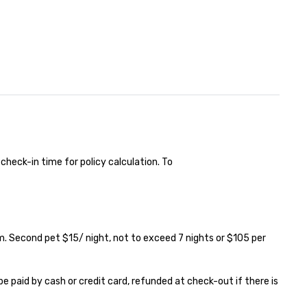
uveau orchestras. Versatile
pertoire: A library of hundreds
 modern hits rearranged with
ncopation, swing, and soul. ►
sual Sophistication: Our
rformers reflect the "Nouveau"
sthetic—classic elegance with
modern edge. By choosing Pop
uveau Jazz, you aren't just
oking a band; you are securing
 immersive experience. We
check-in time for policy calculation. To 

ecialize in that "golden hour"
ergy—where the music is
phisticated enough for
cktails and conversation, yet
fectious enough to keep guests
. Second pet $15/ night, not to exceed 7 nights or $105 per 
gaged and energized
roughout the night. ► Pop
uveau has decades of
e paid by cash or credit card, refunded at check-out if there is 
perience performing at
ddings all over the planet! We