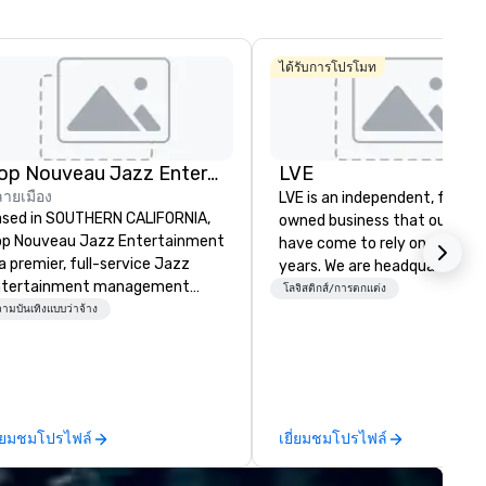
ได้รับการโปรโมท
Pop Nouveau Jazz Entertainment
LVE
ายเมือง
LVE is an independent, family
sed in SOUTHERN CALIFORNIA,
owned business that our clie
p Nouveau Jazz Entertainment
have come to rely on for ove
 a premier, full-service Jazz
years. We are headquartered 
ntertainment management
Las Vegas and have satellite
โลจิสติกส์/การตกแต่ง
mpany specializing in a
ามบันเทิงแบบว่าจ้าง
offices in Nashville, Denver, Da
phisticated, cross-genre
and Orlando that offer
sical experience we call "Pop
comprehensive tradeshow a
uveau Jazz." Our mission is to
exposition services in every 
eate and curate memorable live
North American market. With 
zz entertainment experiences
capabilities in general
ี่ยมชมโปรไฟล์
เยี่ยมชมโปรไฟล์
at your clients and audiences
contracting, custom exhibit
lk about with enthusiasm after
building, graphic design, detail