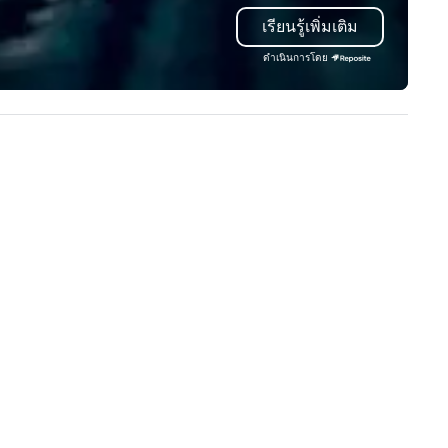
 event! ► What makes our
and logistics. We are able to
เรียนรู้เพิ่มเติม
proach special is the
troubleshoot any problem us
ecognition Factor." When an
our extensive knowledge and
ดำเนินการโดย
dience hears a familiar Britany
experience to help you find a
ears, Bruno Mars, or Beatles
implement the right solutions
lody reimagined through a
ntage 1940s lens, it creates an
stant "aha!" moment. It invites
e audience to lean in, sparking
nversation and connection. ►
w We Elevate Your Event: We
n’t just provide background
sic; we provide a curated
mosphere. Whether it’s a high-
akes corporate gala, an
timate boutique wedding, or a
xury brand launch, our
sembles are styled and
ached to match the aesthetic
cellence of your venue. ►
spoke Curation: From solo "Noir"
anists to full "Big Band" Pop