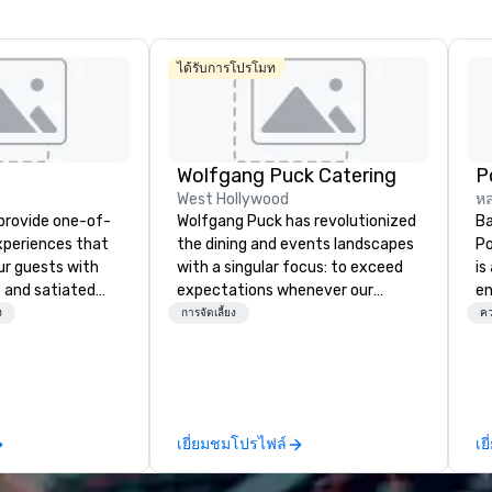
ได้รับการโปรโมท
La Quinta Inn
& Suites by
Wolfgang Puck Catering
Wyndham
Dallas North
West Hollywood
หล
Central
 provide one-of-
Wolfgang Puck has revolutionized
Ba
experiences that
the dining and events landscapes
Po
ur guests with
with a singular focus: to exceed
is
 and satiated
expectations whenever our
e
ail is
guests gather for a meal.
co
ง
การจัดเลี้ยง
คว
ught out, and our
Austrian-born Chef Wolfgang
so
spitality, with
Puck founded Wolfgang Puck
mu
 experience
Catering in 1998, bringing best-in-
No
f the world's
class catering and dining services
cr
restaurants,
to diverse environments. Our
ja
เยี่ยมชมโปรไฟล์
เย
excellence rarely
team continues to set the
th
ring industry.
standard for culinary excellence,
ta