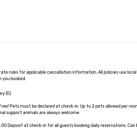
No
Re
of
sy
Vi
pe
ae
a 
No
bo
an
te rules for applicable cancellation information. All policies use local 
sp
h you booked.
en
so
ry ID)

co
in
Free! Pets must be declared at check-in. Up to 2 pets allowed per room
en
nal support animals are always welcome.

th
No
.00 Deposit at check-in for all guests booking daily reservations. Can b
ex
we