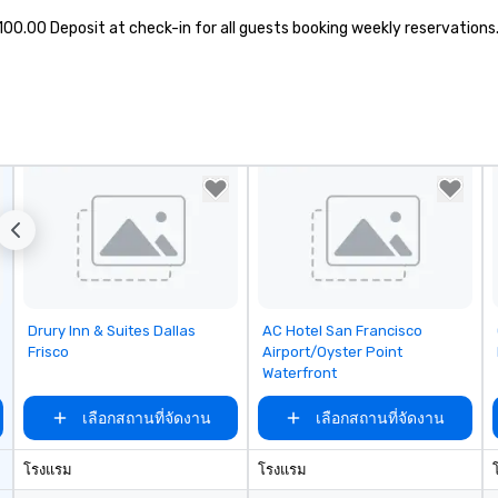
ar
100.00 Deposit at check-in for all guests booking weekly reservations.
pe
ev
da
yo
sw
pr
di
un
pa
ev
pl
br
av
Removed from favorites
Removed from favorites
Drury Inn & Suites Dallas
AC Hotel San Francisco
ev
Frisco
Airport/Oyster Point
Waterfront
เลือกสถานที่จัดงาน
เลือกสถานที่จัดงาน
โรงแรม
โรงแรม