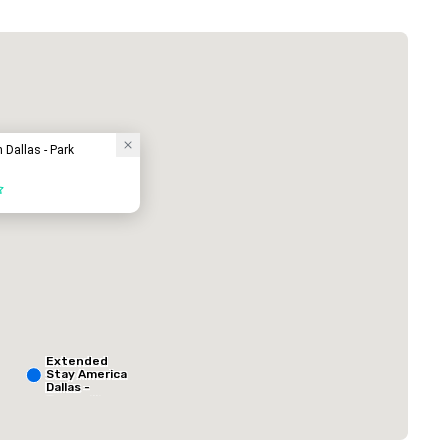
La Quinta Inn & Suites by Wyndham Dallas North Central
โรงแรม
 Dallas - Park
ed from favorites
Removed from
ม
:
ห้องพักแขก
:
127
ประชุมรวมทั้งหมด
:
ห้องขนาดใหญ่สุด
:
Extended
างฟุต
650 ตารางฟุต
Stay America
Dallas -
Greenville
Avenue
เลือกสถานที่จัดงาน