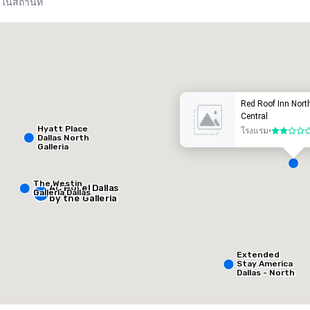
ยในสถานที่
he Westin Galleria Dallas
โรงแรม
โรงแรม
Red Roof Inn North
Central
Hyatt Place
โรงแรม
•
2 จาก 5
Dallas North
Galleria
The Westin
AC Hotel Dallas
Galleria Dallas
by the Galleria
Removed from favorites
Remov
้องประชุม
:
ห้องพักแขก
:
ห้องประชุ
23
448
1
ื้นที่การประชุมรวมทั้งหมด
:
ห้องขนาดใหญ่สุด
:
พื้นที่การ
0,000 ตารางฟุต
11,748 ตารางฟุต
650 ตาร
Extended
Stay America
Dallas - North
- Park Central
เลือกสถานที่จัดงาน