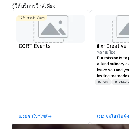
ผู้ให้บริการใกล้เคียง
ได้รับการโปรโมท
CORT Events
ilixr Creative
หลายเมือง
Our mission is to
a-kind culinary 
leave you and yo
lasting memories
palates. Every det
กิจกรรม
การจัดเลี้ย
meticulously tho
commitment to ho
over 40 years of
working in some o
most acclaimed 
เยี่ยมชมโปรไฟล์
เยี่ยมชมโปรไฟล์
brings a level of 
found in the cate