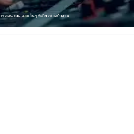
bringing Wolfgang’s legendary
every
combination of innovative cuisine
ap
and refined service to the worlds’
"R
ารคมนาคม และอื่นๆ ที่เกี่ยวข้องกับงาน
most renowned and demanding
au
corporate, cultural and
Sp
entertainment clients.
me
vi
in
th
co
Ho
do
mu
at
st
in
lu
en
co
ex
Be
pi