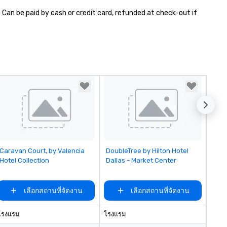
e ready to provide you with the
 Can be paid by cash or credit card, refunded at check-out if 
rfect soundtrack to enhance
ery moment of your special
y! From setting the mood for
ur "I do" moment, to creating a
inging vibe for cocktail hour, to
oviding some sultry sounds for
nner which lead right into an
forgettable all night dance
rty! Pop Nouveau will be there
ery step of the way to make
anning your wedding day a
eeze. We have many options
ailable for every size venue and
Removed from favorites
Removed from favorites
Caravan Court, by Valencia
DoubleTree by Hilton Hotel
ery budget.
Hotel Collection
Dallas - Market Center
เลือกสถานที่จัดงาน
เลือกสถานที่จัดงาน
โรงแรม
โรงแรม