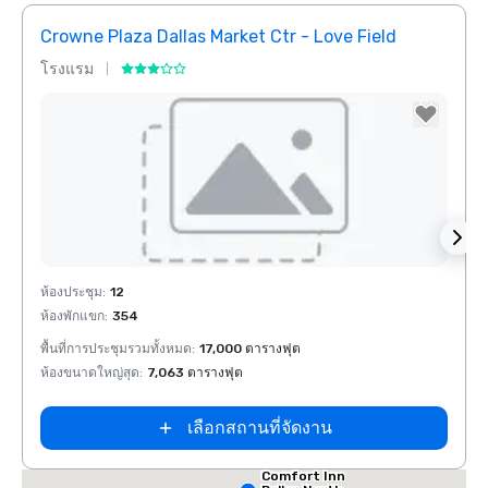
Crowne Plaza Dallas Market Ctr - Love Field
Holid
โรงแรม
โรงแ
Removed from favorites
Rem
ห้องประชุม
:
12
ห้องปร
ห้องพักแขก
:
354
ห้องพั
พื้นที่การประชุมรวมทั้งหมด
:
17,000 ตารางฟุต
พื้นที
ห้องขนาดใหญ่สุด
:
7,063 ตารางฟุต
ห้องขน
เลือกสถานที่จัดงาน
Comfort Inn