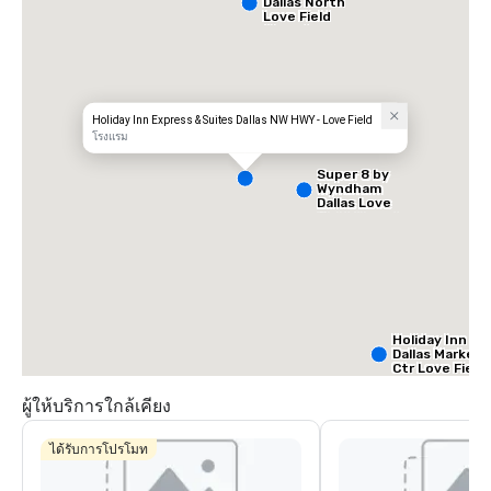
Dallas North
Love Field
Airport
Holiday Inn Express & Suites Dallas NW HWY - Love Field
โรงแรม
Super 8 by
Wyndham
Dallas Love
Field Airport
Holiday Inn
Dallas Market
Ctr Love Field
ผู้ให้บริการใกล้เคียง
Budget S
of Ameri
ได้รับการโปรโมท
Empire
Central/D
Crow