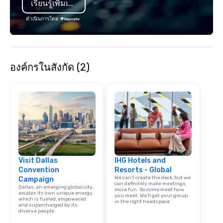
เรียนรู้เพิ่มเติม
hours. Looking for so
We customize events 
ดำเนินการโดย
goals/objectives/budg
องค์กรในสังกัด (2)
Visit Dallas
IHG Hotels and
Convention
Resorts - Global
We can't create the deck, but we
Campaign
can definitely make meetings
Dallas, an emerging global city,
more fun. So come meet how
exudes its own unique energy,
you meet. We'll get your group
which is fueled, empowered
in the right headspace.
and supercharged by its
diverse people.