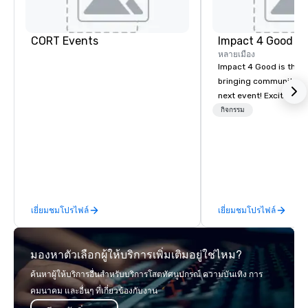
Dall
Ctr -
Field
CORT Events
Impact 4 Good
หลายเมือง
Impact 4 Good is the o
bringing community se
next event! Exciting a
team building activitie
กิจกรรม
of what we offer. Let u
best cause/beneficiary
manage the donation l
bring the spirit of co
to your group. From you
request through the d
เยี่ยมชมโปรไฟล์
เยี่ยมชมโปรไฟล์
event, Impact 4 Good h
details. Where are we? Nationwide
and abroad, our local 
มองหาตัวเลือกผู้ให้บริการเพิ่มเติมอยู่ใช่ไหม?
covered. Got a cause 
events put your philan
ค้นหาผู้ให้บริการอื่นสำหรับบริการโสตทัศนูปกรณ์ ความบันเทิง การ
into action. Short on t
คมนาคม และอื่นๆ ที่เกี่ยวข้องกับงาน
typically range from 3