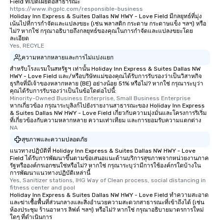
Field ที่เปิดเผยต่อสาธารณะ
https://www.ihgplc.com/responsible-business
Holiday Inn Express & Suites Dallas NW HWY - Love Field มีกลยุทธ์ที่มุ่ง
เน้นไปที่การกำจัดและแปลงขยะ (เช่น พลาสติก กระดาษ กระดาษแข็ง ฯลฯ) หรือ
ไม่? หากใช่ กรุณาอธิบายถึงกลยุทธ์ของคุณในการกำจัดและแปลงขยะโดย
ละเอียด
Yes, RECYLE
ความหลากหลายและการไม่แบ่งแยก
สำหรับโรงแรมในสหรัฐฯ เท่านั้น Holiday Inn Express & Suites Dallas NW
HWY - Love Field และ/หรือบริษัทแม่ของคุณได้รับการรับรองว่าเป็นวิสาหกิจ
ธุรกิจที่มีเจ้าของหลากหลาย (BE) อย่างน้อย 51% หรือไม่? หากใช่ กรุณาระบุว่า
คุณได้รับการรับรองว่าเป็นในข้อใดต่อไปนี้:
Minority-Owned Business Enterprise, Small Business Enterprise
หากเกี่ยวข้อง กรุณาระบุลิงก์ไปยังรายงานสาธารณะของ Holiday Inn Express
& Suites Dallas NW HWY - Love Field เกี่ยวกับความมุ่งมั่นและโครงการริเริ่ม
ที่เกี่ยวข้องกับความหลากหลาย ความเท่าเทียม และการยอมรับความแตกต่าง
NA
สุขภาพและความปลอดภัย
แนวทางปฏิบัติที่ Holiday Inn Express & Suites Dallas NW HWY - Love
Field ได้รับการพัฒนาขึ้นตามข้อเสนอแนะด้านบริการสุขภาพจากหน่วยงานภาค
รัฐหรือองค์กรเอกชนใช่หรือไม่? หากใช่ กรุณาระบุว่ามีการใช้องค์กรใดบ้างใน
การพัฒนาแนวทางปฏิบัติเหล่านี้
Yes, Sanitizer stations, IHG Way of Clean process, social distancing in 
fitness center and pool
Holiday Inn Express & Suites Dallas NW HWY - Love Field ทำความสะอาด
และฆ่าเชื้อพื้นที่ส่วนกลางและสิ่งอำนวยความสะดวกสาธารณะที่เข้าถึงได้ (เช่น
ห้องประชุม ร้านอาหาร ลิฟต์ ฯลฯ) หรือไม่? หากใช่ กรุณาอธิบายมาตรการใหม่
ใดๆ ที่ดำเนินการ