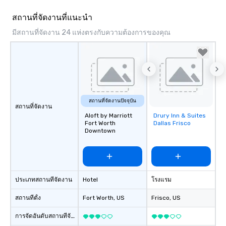
soundtrack to enhanc
สถานที่จัดงานที่แนะนำ
of your special day! F
mood for your "I do" m
มีสถานที่จัดงาน 24 แห่งตรงกับความต้องการของคุณ
creating a swinging vib
hour, to providing som
for dinner which lead r
unforgettable all night
Pop Nouveau will be th
of the way to make pl
สถานที่จัดงานปัจจุบัน
wedding day a breeze
สถานที่จัดงาน
options available for 
Aloft by Marriott
Drury Inn & Suites
Removed from
Fort Worth
Dallas Frisco
and every budget.
favorites
Downtown
ประเภทสถานที่จัดงาน
Hotel
โรงแรม
สถานที่ตั้ง
Fort Worth
, US
Frisco
, US
การจัดอันดับสถานที่จัดงาน