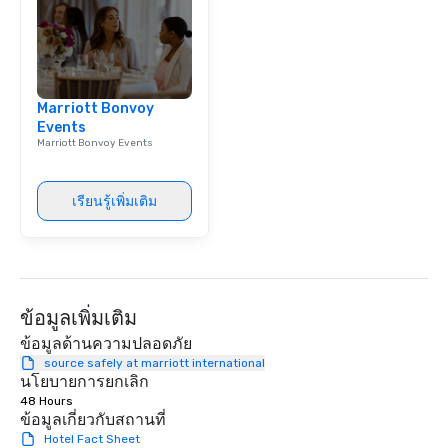
aesthetic excellence of
Bespoke Curation: From
pianists to full "Big B
orchestras. Versatile R
library of hundreds of
Marriott Bonvoy
rearranged with synco
Events
and soul. ► Visual Sophistication: Our
Marriott Bonvoy Events
performers reflect the
aesthetic—classic ele
modern edge. By choo
เรียนรู้เพิ่มเติม
Nouveau Jazz, you aren
a band; you are securi
immersive experience.
in that "golden hour"
the music is sophistic
ข้อมูลเพิ่มเติม
cocktails and conversa
infectious enough to 
ข้อมูลด้านความปลอดภัย
engaged and energize
source safely at marriott international
นโยบายการยกเลิก
the night. ► Pop Nouveau has
48 Hours
decades of experience
ข้อมูลเกี่ยวกับสถานที่
weddings all over the 
Hotel Fact Sheet
ready to provide you w