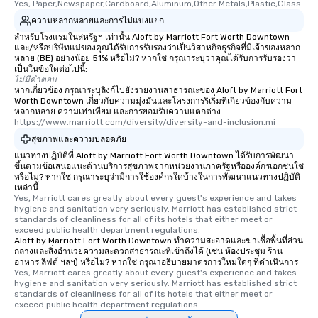
Yes, Paper,Newspaper,Cardboard,Aluminum,Other Metals,Plastic,Glass
ความหลากหลายและการไม่แบ่งแยก
สำหรับโรงแรมในสหรัฐฯ เท่านั้น Aloft by Marriott Fort Worth Downtown
และ/หรือบริษัทแม่ของคุณได้รับการรับรองว่าเป็นวิสาหกิจธุรกิจที่มีเจ้าของหลาก
หลาย (BE) อย่างน้อย 51% หรือไม่? หากใช่ กรุณาระบุว่าคุณได้รับการรับรองว่า
เป็นในข้อใดต่อไปนี้:
ไม่มีคำตอบ
หากเกี่ยวข้อง กรุณาระบุลิงก์ไปยังรายงานสาธารณะของ Aloft by Marriott Fort
Worth Downtown เกี่ยวกับความมุ่งมั่นและโครงการริเริ่มที่เกี่ยวข้องกับความ
หลากหลาย ความเท่าเทียม และการยอมรับความแตกต่าง
https://www.marriott.com/diversity/diversity-and-inclusion.mi
สุขภาพและความปลอดภัย
แนวทางปฏิบัติที่ Aloft by Marriott Fort Worth Downtown ได้รับการพัฒนา
ขึ้นตามข้อเสนอแนะด้านบริการสุขภาพจากหน่วยงานภาครัฐหรือองค์กรเอกชนใช่
หรือไม่? หากใช่ กรุณาระบุว่ามีการใช้องค์กรใดบ้างในการพัฒนาแนวทางปฏิบัติ
เหล่านี้
Yes, Marriott cares greatly about every guest's experience and takes 
hygiene and sanitation very seriously. Marriott has established strict 
standards of cleanliness for all of its hotels that either meet or 
exceed public health department regulations. 
Aloft by Marriott Fort Worth Downtown ทำความสะอาดและฆ่าเชื้อพื้นที่ส่วน
กลางและสิ่งอำนวยความสะดวกสาธารณะที่เข้าถึงได้ (เช่น ห้องประชุม ร้าน
อาหาร ลิฟต์ ฯลฯ) หรือไม่? หากใช่ กรุณาอธิบายมาตรการใหม่ใดๆ ที่ดำเนินการ
Yes, Marriott cares greatly about every guest's experience and takes 
hygiene and sanitation very seriously. Marriott has established strict 
standards of cleanliness for all of its hotels that either meet or 
exceed public health department regulations. 