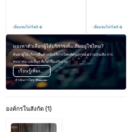
logistics, shipping, along with e-
Nouveau Jazz." Our mis
commerce solutions we handle it all.
create and curate memo
While there are many promotional
entertainment experie
companies to choose from, our 20+
clients and audiences 
เยี่ยมชมโปรไฟล์
เยี่ยมชมโปรไฟล์
years of industry experience and
enthusiasm after every eve
commitment to exceptional customer
makes our approach spe
service set us apart. We deliver
"Recognition Factor." 
มองหาตัวเลือกผู้ให้บริการเพิ่มเติมอยู่ใช่ไหม?
smart, reliable solutions designed to
audience hears a famil
make the end-user experience
Spears, Bruno Mars, or
ค้นหาผู้ให้บริการอื่นสำหรับบริการโสตทัศนูปกรณ์ ความบันเทิง การ
seamless from start to finish. We are
melody reimagined thr
คมนาคม และอื่นๆ ที่เกี่ยวข้องกับงาน
also a certified WOSB.
1940s lens, it creates 
เรียนรู้เพิ่มเติม
moment. It invites the
lean in, sparking conv
ดำเนินการโดย
connection. ► How We Elevate Your
Event: We don’t just p
background music; we 
curated atmosphere. W
องค์กรในสังกัด (1)
high-stakes corporate 
intimate boutique wedd
brand launch, our ens
styled and coached to