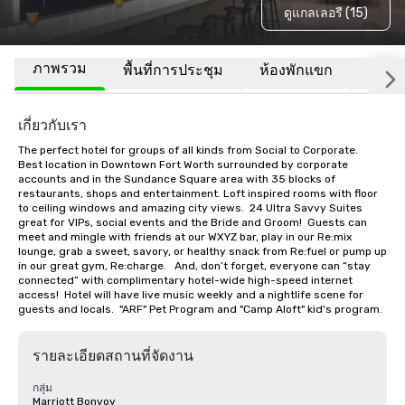
ดูแกลเลอรี (15)
ภาพรวม
พื้นที่การประชุม
ห้องพักแขก
สถานที
เกี่ยวกับเรา
The perfect hotel for groups of all kinds from Social to Corporate.  
Best location in Downtown Fort Worth surrounded by corporate 
accounts and in the Sundance Square area with 35 blocks of 
restaurants, shops and entertainment. Loft inspired rooms with floor 
to ceiling windows and amazing city views.  24 Ultra Savvy Suites 
great for VIPs, social events and the Bride and Groom!  Guests can 
meet and mingle with friends at our WXYZ bar, play in our Re:mix 
lounge, grab a sweet, savory, or healthy snack from Re:fuel or pump up 
in our great gym, Re:charge.   And, don’t forget, everyone can “stay 
connected” with complimentary hotel-wide high-speed internet 
access!  Hotel will have live music weekly and a nightlife scene for 
guests and locals.  "ARF" Pet Program and "Camp Aloft" kid's program.
รายละเอียดสถานที่จัดงาน
กลุ่ม
Marriott Bonvoy