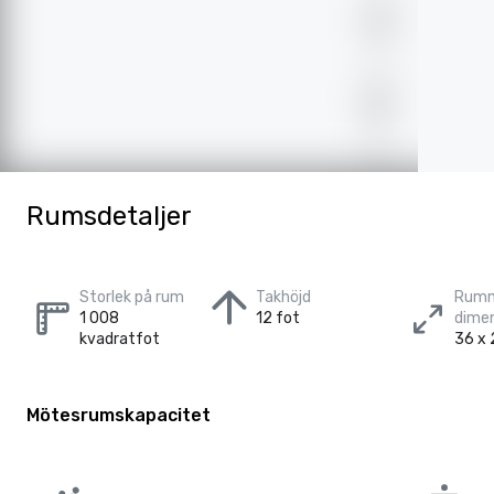
Rumsdetaljer
Storlek på rum
Takhöjd
Rum
1 008
12 fot
dime
kvadratfot
36 x 
Mötesrumskapacitet