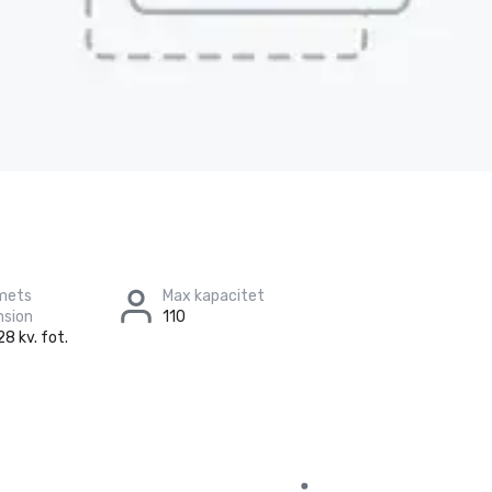
mets
Max kapacitet
nsion
110
28 kv. fot.