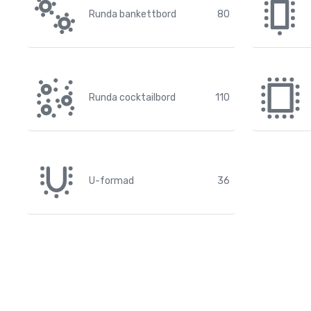
Runda bankettbord
80
Runda cocktailbord
110
U-formad
36