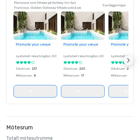
Planerare som tittade på Holiday Inn San
5 anläggningar
Francisco-Golden Gateway tittade också på
Promote your venue
Promote your venue
Promote your ve
Lyxhotell i
Washington
, DC
Lyxhotell i
Washington
, DC
Lyxhotell i
Washin
Gästrum
:
237
Gästrum
:
220
Gästrum
:
237
Mötesrum
:
8
Mötesrum
:
17
Mötesrum
:
8
Mötesrum
Totalt mötesutrymme