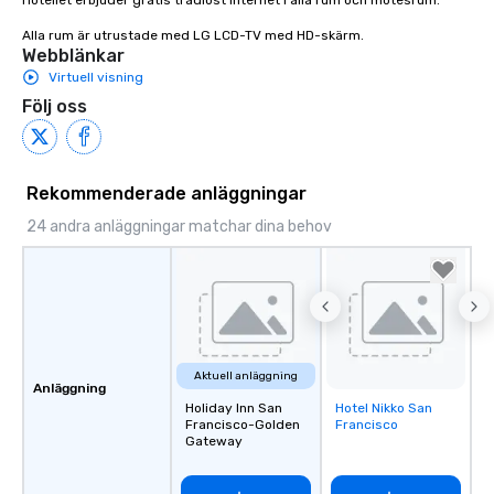
Hotellet erbjuder gratis trådlöst internet i alla rum och mötesrum.

Alla rum är utrustade med LG LCD-TV med HD-skärm.
Webblänkar
Virtuell visning
Följ oss
Rekommenderade anläggningar
24 andra anläggningar matchar dina behov
Aktuell anläggning
Anläggning
Holiday Inn San
Hotel Nikko San
Removed from
Francisco-Golden
Francisco
favorites
Gateway