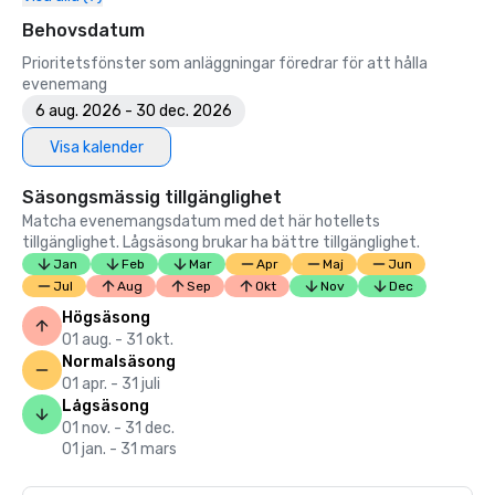
Behovsdatum
Prioritetsfönster som anläggningar föredrar för att hålla
evenemang
6 aug. 2026 - 30 dec. 2026
Visa kalender
Säsongsmässig tillgänglighet
Matcha evenemangsdatum med det här hotellets
tillgänglighet. Lågsäsong brukar ha bättre tillgänglighet.
Jan
Feb
Mar
Apr
Maj
Jun
Jul
Aug
Sep
Okt
Nov
Dec
Högsäsong
01 aug. - 31 okt.
Normalsäsong
01 apr. - 31 juli
Lågsäsong
01 nov. - 31 dec.
01 jan. - 31 mars