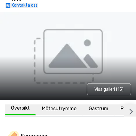
Kontakta oss
Visa galleri (15)
Översikt
Mötesutrymme
Gästrum
Plats
Kampanjer