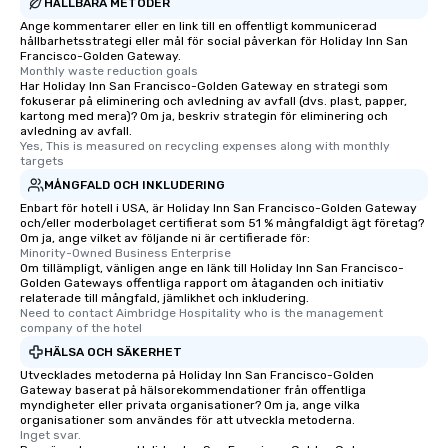
HÅLLBARA METODER
Ange kommentarer eller en link till en offentligt kommunicerad
hållbarhetsstrategi eller mål för social påverkan för Holiday Inn San
Francisco-Golden Gateway.
Monthly waste reduction goals
Har Holiday Inn San Francisco-Golden Gateway en strategi som
fokuserar på eliminering och avledning av avfall (dvs. plast, papper,
kartong med mera)? Om ja, beskriv strategin för eliminering och
avledning av avfall.
Yes, This is measured on recycling expenses along with monthly 
targets
MÅNGFALD OCH INKLUDERING
Enbart för hotell i USA, är Holiday Inn San Francisco-Golden Gateway
och/eller moderbolaget certifierat som 51 % mångfaldigt ägt företag?
Om ja, ange vilket av följande ni är certifierade för:
Minority-Owned Business Enterprise
Om tillämpligt, vänligen ange en länk till Holiday Inn San Francisco-
Golden Gateways offentliga rapport om åtaganden och initiativ
relaterade till mångfald, jämlikhet och inkludering.
Need to contact Aimbridge Hospitality who is the management 
company of the hotel
HÄLSA OCH SÄKERHET
Utvecklades metoderna på Holiday Inn San Francisco-Golden
Gateway baserat på hälsorekommendationer från offentliga
myndigheter eller privata organisationer? Om ja, ange vilka
organisationer som användes för att utveckla metoderna.
Inget svar.