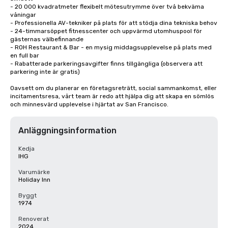
- 20 000 kvadratmeter flexibelt mötesutrymme över två bekväma 
våningar

- Professionella AV-tekniker på plats för att stödja dina tekniska behov

- 24-timmarsöppet fitnesscenter och uppvärmd utomhuspool för 
gästernas välbefinnande

- ROH Restaurant & Bar - en mysig middagsupplevelse på plats med 
en full bar

- Rabatterade parkeringsavgifter finns tillgängliga (observera att 
parkering inte är gratis)

Oavsett om du planerar en företagsreträtt, social sammankomst, eller 
incitamentsresa, vårt team är redo att hjälpa dig att skapa en sömlös 
och minnesvärd upplevelse i hjärtat av San Francisco.
Anläggningsinformation
Kedja
IHG
Varumärke
Holiday Inn
Byggt
1974
Renoverat
2024