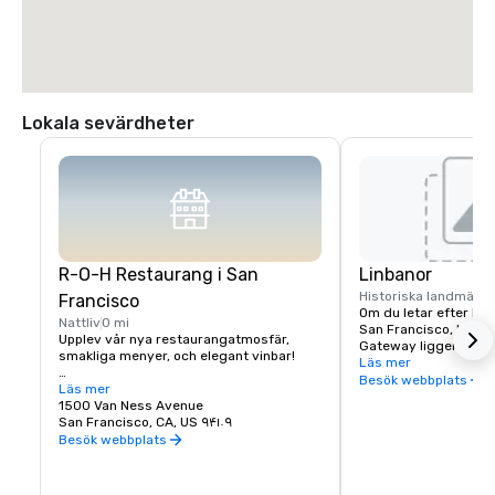
Lokala sevärdheter
R-O-H Restaurang i San
Linbanor
Historiska landmärke
Francisco
Om du letar efter hote
Nattliv
0 mi
San Francisco, Holida
Upplev vår nya restaurangatmosfär, 
Gateway ligger bokst
smakliga menyer, och elegant vinbar!

steg från California S
Läs mer
erbjuder enkel tillgång
Besök webbplats
Gäster som bor på Holiday Inn San 
Läs mer
ljud i San Francisco. 
Francisco Hotel behöver inte våga sig 
1500 Van Ness Avenue
linbanan stannar vid C
långt för att hitta en utsökt restaurang i 
San Francisco, CA, US ۹۴۱۰۹
Van Ness Avenue, bara
San Francisco. Vi är stolta över vår nya 
Besök webbplats
Holiday Inn Hotel.
R-O-H Bar and Restaurant nära Nob Hill, 
som kommer att innehålla det bästa 
lokala och internationella hantverksölet, 