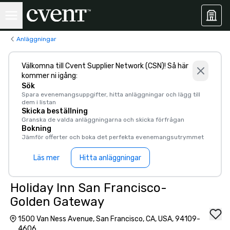
Anläggningar
Välkomna till Cvent Supplier Network (CSN)! Så här
kommer ni igång:
Sök
Spara evenemangsuppgifter, hitta anläggningar och lägg till
dem i listan
Skicka beställning
Granska de valda anläggningarna och skicka förfrågan
Bokning
Jämför offerter och boka det perfekta evenemangsutrymmet
Läs mer
Hitta anläggningar
Holiday Inn San Francisco-
Golden Gateway
1500 Van Ness Avenue, San Francisco, CA, USA, 94109-
4606