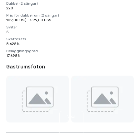
Dubbel (2 sängar)
228
Pris för dubbelrum (2 sängar)
109,00 US$ - 599,00 US$
Sviter
5
Skattesats
8,625%
Beläggningsgrad
17,695%
Gästrumsfoton
Visa
3
till