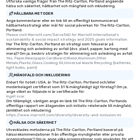
Utforska vanliga frågor från The Ritz-Carlton, Portland angående
hälsa och säkerhet, hållbarhet och mångfald och inkludering.
HÅLLBARA METODER
Ange kommentarer eller en link till en offentligt kommunicerad
hållbarhetsstrategi eller mål för social påverkan för The Ritz-Carlton,
Portland.
Please visit Marriott.com/Serve360 for Marriott International's 
sustainability & social impact strategy and 2025 goals information.
Har The Ritz-Carlton, Portland en strategi som fokuserar på
eliminering och avledning av avfall (dvs. plast, papper, kartong med
mera)? Om ja, beskriv strategin för eliminering och avledning av avfall.
Yes, Paper,Newspaper,Cardboard,Mixed,Aluminum,Other 
Metals,Plastic,Glass,Cooking Oil,Universal Waste Recycling (batteries, 
light bulbs, paint)
MÅNGFALD OCH INKLUDERING
Enbart för hotell i USA, är The Ritz-Carlton, Portland och/eller
moderbolaget certifierat som 51 % mångfaldigt ägt företag? Om ja,
ange vilket av följande ni är certifierade för:
Inget svar.
Om tillämpligt, vänligen ange en länk till The Ritz-Carlton, Portlands
offentliga rapport om åtaganden och initiativ relaterade till mångfald,
jämlikhet och inkludering.
https://www.marriott.com/diversity/diversity-and-inclusion.mi
HÄLSA OCH SÄKERHET
Utvecklades metoderna på The Ritz-Carlton, Portland baserat på
hälsorekommendationer från offentliga myndigheter eller privata
organisationer? Om ja, ange vilka organisationer som användes för att