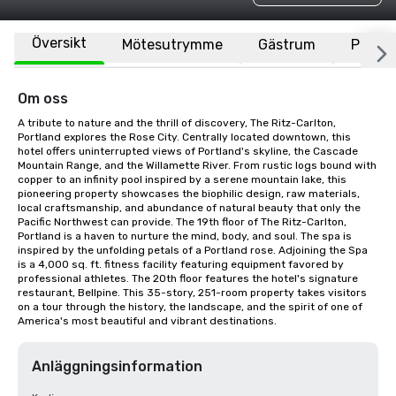
Översikt
Mötesutrymme
Gästrum
Plats
Om oss
A tribute to nature and the thrill of discovery, The Ritz-Carlton, 
Portland explores the Rose City. Centrally located downtown, this 
hotel offers uninterrupted views of Portland's skyline, the Cascade 
Mountain Range, and the Willamette River. From rustic logs bound with 
copper to an infinity pool inspired by a serene mountain lake, this 
pioneering property showcases the biophilic design, raw materials, 
local craftsmanship, and abundance of natural beauty that only the 
Pacific Northwest can provide. The 19th floor of The Ritz-Carlton, 
Portland is a haven to nurture the mind, body, and soul. The spa is 
inspired by the unfolding petals of a Portland rose. Adjoining the Spa 
is a 4,000 sq. ft. fitness facility featuring equipment favored by 
professional athletes. The 20th floor features the hotel's signature 
restaurant, Bellpine. This 35-story, 251-room property takes visitors 
on a tour through the history, the landscape, and the spirit of one of 
America's most beautiful and vibrant destinations.
Anläggningsinformation