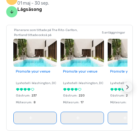
01 maj - 30 sep.
Lågsäsong
Planerare som tittade på The Ritz-Carlton,
5 anläggningar
Portland tittade också på
Promote your venue
Promote your venue
Promote your ve
Lyxhotell i
Washington
, DC
Lyxhotell i
Washington
, DC
Lyxhotell i
Washin
Gästrum
:
237
Gästrum
:
220
Gästrum
:
237
Mötesrum
:
8
Mötesrum
:
17
Mötesrum
:
8