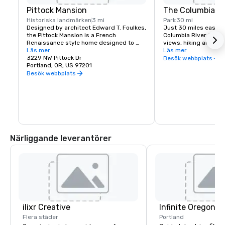
Pittock Mansion
The Columbia Ri
Historiska landmärken
3 mi
Park
30 mi
Designed by architect Edward T. Foulkes, 
Just 30 miles east of 
the Pittock Mansion is a French 
Columbia River Gorge
Renaissance style home designed to 
views, hiking and moun
capture the view of Downtown Portland 
Läs mer
and more than 90 wat
Läs mer
and the Cascade Mountains. Built in 1912 
3229 NW Pittock Dr
must see locations in
Besök webbplats
for the editor of The Oregonian 
Portland, OR, US 97201
Multnomah Falls, Crow
Newspaper, Henry Pittock, this piece of 
House, Hood River Fru
Besök webbplats
history has been maintained for visitors 
Historic Columbia Ri
to get a glimpse of life in Portland at its 
infancy.
Närliggande leverantörer
ilixr Creative
Infinite Oregon T
Flera städer
Portland