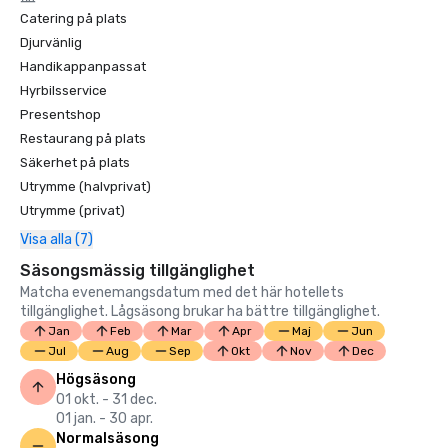
Catering på plats
Djurvänlig
Handikappanpassat
Hyrbilsservice
Presentshop
Restaurang på plats
Säkerhet på plats
Utrymme (halvprivat)
Utrymme (privat)
Visa alla (7)
Säsongsmässig tillgänglighet
Matcha evenemangsdatum med det här hotellets
tillgänglighet. Lågsäsong brukar ha bättre tillgänglighet.
Jan
Feb
Mar
Apr
Maj
Jun
Jul
Aug
Sep
Okt
Nov
Dec
Högsäsong
01 okt. - 31 dec.
01 jan. - 30 apr.
Normalsäsong