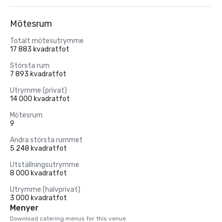
Mötesrum
Totalt mötesutrymme
17 883 kvadratfot
Största rum
7 893 kvadratfot
Utrymme (privat)
14 000 kvadratfot
Mötesrum
9
Andra största rummet
5 248 kvadratfot
Utställningsutrymme
8 000 kvadratfot
Utrymme (halvprivat)
3 000 kvadratfot
Menyer
Download catering menus for this venue.