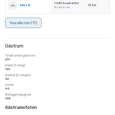
1 240 kvadratfot
Eliot B
12 fot
31 x 40 kv. fot
Visa alla rum (17)
Gästrum
Totalt antal gästrum
251
Enkel (1 säng)
165
Dubbel (2 sängar)
42
Sviter
44
Beläggningsgrad
16%
Gästrumsfoton