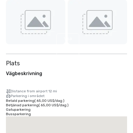
Visa
11
till
Plats
Vägbeskrivning
Distance from airport 12 mi
Parkering i området
Betald parkering
(
65,00 US$
/
dag
)
Betjänad parkering
(
65,00 US$
/
dag
)
Gatuparkering
Bussparkering