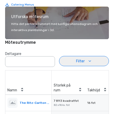
Catering Menus
Utforska mötesrum
Hitta det perfekta rummet med konfigurationsdiagram och
interaktiva planlösningar i 3D.
Mötesutrymme
Deltagare
Filter
Storlek på
Namn
rum
Takhöjd
7 893 kvadratfot
The Ritz-Carlton Ballroom
16 fot
82 x 96 kv. fot