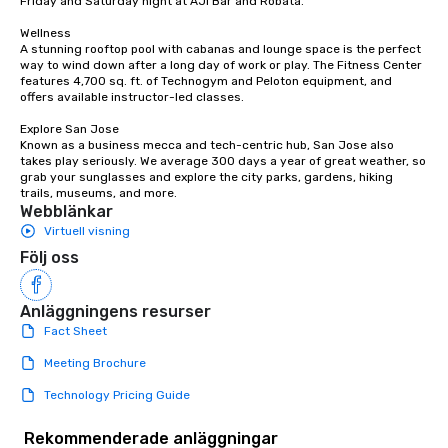
Friday and Saturday night at AJI Bar and Robata. 

with different people when you sit
down at each venue and as you
Wellness

A stunning rooftop pool with cabanas and lounge space is the perfect 
traverse along the way. Our
way to wind down after a long day of work or play. The Fitness Center 
experiences not only provide more
features 4,700 sq. ft. of Technogym and Peloton equipment, and 
ways to network, but a more convivial
offers available instructor-led classes. 

way to do so. Large Groups Welcome
Explore San Jose

Lip Smacking Foodie Tours is ideal for
Known as a business mecca and tech-centric hub, San Jose also 
groups, small or large. Our
takes play seriously. We average 300 days a year of great weather, so 
grab your sunglasses and explore the city parks, gardens, hiking 
experiences can accommodate
trails, museums, and more.
groups from as few as 1 to as many
Webblänkar
as 500 guests, making us an ideal
Virtuell visning
choice for any corporate group event.
Följ oss
Stress-Free Booking Process Booking
a tour is stress-free and allows you to
enjoy the company of your guests
Anläggningens resurser
more easily. You’ll take comfort
Fact Sheet
knowing that everything is taken care
Meeting Brochure
of from the moment the tour is
booked to the minute it concludes.
Technology Pricing Guide
Since the menu is already set, you
have nothing to worry about. Just
Rekommenderade anläggningar