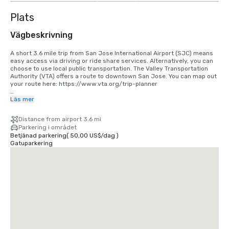
Plats
Vägbeskrivning
A short 3.6 mile trip from San Jose International Airport (SJC) means 
easy access via driving or ride share services. Alternatively, you can 
choose to use local public transportation. The Valley Transportation 
Authority (VTA) offers a route to downtown San Jose. You can map out 
your route here: https://www.vta.org/trip-planner

If you are coming in from San Francisco International Airport (SFO), the 
Läs mer
best option is to make the 40 minute drive south or use a ride share 
service. Alternatively, you can use rail via BART and Caltrain. 
Distance from airport 3.6 mi
https://www.bart.gov and https://www.caltrain.com
Parkering i området
Betjänad parkering
(
50,00 US$
/
dag
)
Gatuparkering