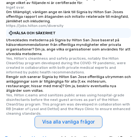
ange vilket av följande ni är certifierade för:
Our tours offer an exquisite feast plus
Inget svar.
entertainment. All tours include a
Om tillämpligt, vänligen ange en länk till Signia by Hilton San Joses
knowledgeable, professional guide
offentliga rapport om åtaganden och initiativ relaterade till mångfald,
jämlikhet och inkludering.
who leads the group on a walking tour,
https://jobs.hilton.com/diversity
offering engaging tidbits and
HÄLSA OCH SÄKERHET
fascinating stories. Several other
Utvecklades metoderna på Signia by Hilton San Jose baserat på
interactive experiences are included
hälsorekommendationer från offentliga myndigheter eller privata
along the way exclusively to our tours,
organisationer? Om ja, ange vilka organisationer som användes för att
utveckla metoderna.
ensuring there is never a dull moment.
Yes, Hilton's cleanliness and safety practices, notably the Hilton 
Different Types of Cuisine Our
CleanStay program developed during the COVID-19 pandemic, were 
experiences offer the ability to enjoy
created in collaboration with both private medical experts and 
informed by public health recommendations.
several renowned restaurants in one
Rengör och sanerar Signia by Hilton San Jose offentliga utrymmen och
convenient outing, including ones you
anläggningar som är tillgängliga för alla (t.ex. mötesrum,
restauranger, hissar med mera)? Om ja, beskriv eventuella nya
and your guests might not have
åtgärder som vidtas.
discovered otherwise on your own or
Yes, Hilton c;eams amd sanitizes public areas using hospital-grade 
at a typical corporate dinner. We offer
disinfectants before the next guest arrives as part of the Hilton 
CleanStay program. This program was developed in collaboration with 
a way to try some of the finest spots
RB (maker of Lysol and Dettol) and the Mayo Clinic to ensure enhanced 
in the city and dive into various
cleaning standards.
cuisines and dishes. All the pre-
Visa alla vanliga frågor
selected dishes are curated to our
high standards to ensure they will