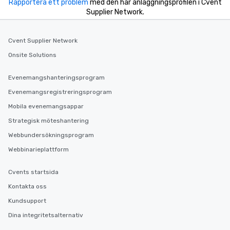
Rapportera ett problem
delight any palate. Tours Available
med den här anläggningsprofilen i Cvent
Supplier Network.
from Day to Night With any corporate
group experience, booking flexibility is
key. Whether you desire a tour during
Cvent Supplier Network
business hours or early evening right
Onsite Solutions
after work, we can coordinate with
you to provide options that fit your
needs. Go for as Long or as Short as
Evenemangshanteringsprogram
You Like Along with flexible
Evenemangsregistreringsprogram
scheduling, Lip Smacking Foodie
Mobila evenemangsappar
Tours also provides a range of tour
durations. Our shortest tour is about
Strategisk möteshantering
2.5 hours; our longest is about 5
Webbundersökningsprogram
hours, with optional add-ons and
Webbinarieplattform
incentives.
Cvents startsida
Kontakta oss
Kundsupport
Dina integritetsalternativ