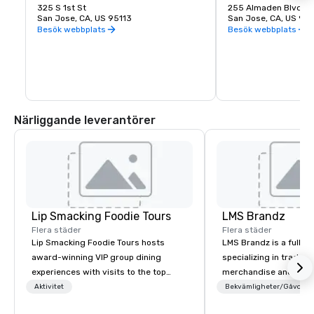
home and embrace the innovative and 
325 S 1st St
visiting San Jose, B
255 Almaden Blvd
diverse culture of our community by 
San Jose, CA, US 95113
has the shows you wa
San Jose, CA, US 951
reflecting this same spirit in its 
Besök webbplats
Besök webbplats
performances and programs. Each year, 
Symphony San Jose performs dozens of 
performances ranging from Classics 
concerts, iconic films performed with 
live orchestral, and numerous education 
and community programs.
Närliggande leverantörer
Lip Smacking Foodie Tours
LMS Brandz
Flera städer
Flera städer
Lip Smacking Foodie Tours hosts
LMS Brandz is a full-s
award-winning VIP group dining
specializing in trade 
experiences with visits to the top
merchandise and muc
restaurants throughout the United
booth giveaways and 
Aktivitet
Bekvämligheter/Gåvor
States. Choose either a daytime
to executive gifting, d