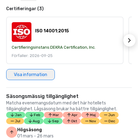
Certifieringar (3)
ISO 14001:2015
Certifieringsinstans:
DEKRA Certification, Inc.
Ce
Förfaller: 2026-09-25
Fö
Visa information
Säsongsmässig tillgänglighet
Matcha evenemangsdatum med det här hotellets
tillgänglighet. Lågsäsong brukar ha bättre tillgänglighet.
Jan
Feb
Mar
Apr
Maj
Jun
Jul
Aug
Sep
Okt
Nov
Dec
Högsäsong
01 mars - 26 mars