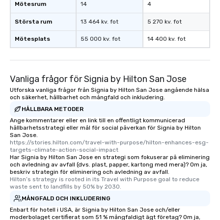
Mötesrum
14
4
an evening helicopter ride over the
glittering lights of The Strip. A
Största rum
13 464 kv. fot
5 270 kv. fot
Memorable Experience for All Lip
Mötesplats
55 000 kv. fot
14 400 kv. fot
Smacking Foodie Tours offers a way
to gather and dine that few have
experienced, and all are sure to
remember. Our one-of-a-kind tours
Vanliga frågor för Signia by Hilton San Jose
are special, from the first stop to the
Utforska vanliga frågor från Signia by Hilton San Jose angående hälsa
last. It’s an experience that attendees
och säkerhet, hållbarhet och mångfald och inkludering.
will reminisce about long after they
HÅLLBARA METODER
leave. Location, Location, Location
Ange kommentarer eller en link till en offentligt kommunicerad
One of the best reasons to book is the
hållbarhetsstrategi eller mål för social påverkan för Signia by Hilton
convenient and efficient way the
San Jose.
https://stories.hilton.com/travel-with-purpose/hilton-enhances-esg-
experience is designed. All
targets-climate-action-social-impact
restaurants are within an easy
Har Signia by Hilton San Jose en strategi som fokuserar på eliminering
walking distance of each other. The
och avledning av avfall (dvs. plast, papper, kartong med mera)? Om ja,
beskriv strategin för eliminering och avledning av avfall.
short stroll allows your group
Hilton’s strategy is rooted in its Travel with Purpose goal to reduce 
members a chance to engage in prime
waste sent to landfills by 50% by 2030.
networking opportunities before
MÅNGFALD OCH INKLUDERING
heading to the next place on your tour
Enbart för hotell i USA, är Signia by Hilton San Jose och/eller
itinerary. You Get a Dinner and a Show
moderbolaget certifierat som 51 % mångfaldigt ägt företag? Om ja,