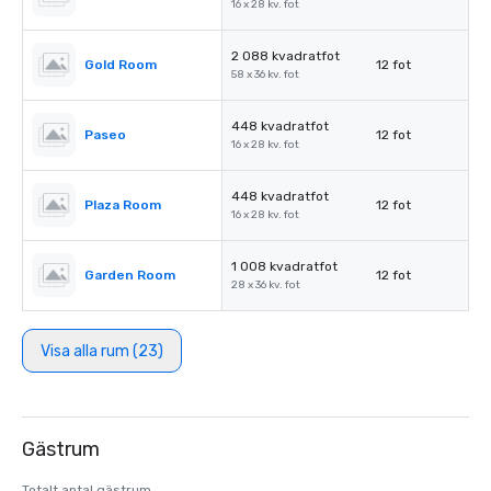
16 x 28 kv. fot
2 088 kvadratfot
Gold Room
12 fot
58 x 36 kv. fot
448 kvadratfot
Paseo
12 fot
16 x 28 kv. fot
448 kvadratfot
Plaza Room
12 fot
16 x 28 kv. fot
1 008 kvadratfot
Garden Room
12 fot
28 x 36 kv. fot
Visa alla rum (23)
Gästrum
Totalt antal gästrum