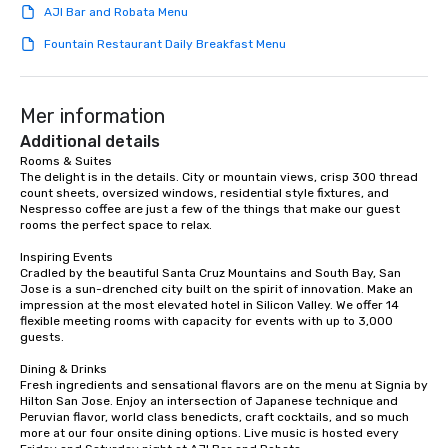
AJI Bar and Robata Menu
Dining When meeting planners book a
corporate group event through Lip
Fountain Restaurant Daily Breakfast Menu
Smacking Foodie Tours, the entire
group is assured a top-notch dining
experience with three to four
Mer information
signature dishes at each restaurant.
Additional details
Our affordable tours are priced per
Rooms & Suites

person with tax and gratuities
The delight is in the details. City or mountain views, crisp 300 thread 
included. The only thing not included
count sheets, oversized windows, residential style fixtures, and 
are drinks. However, a beverage
Nespresso coffee are just a few of the things that make our guest 
rooms the perfect space to relax.

package upgrade is available, which
provides guests a signature cocktail
Inspiring Events

at various stops. Build Your Network
Cradled by the beautiful Santa Cruz Mountains and South Bay, San 
Jose is a sun-drenched city built on the spirit of innovation. Make an 
Our exclusive experiences provide the
impression at the most elevated hotel in Silicon Valley. We offer 14 
ultimate networking opportunities. At
flexible meeting rooms with capacity for events with up to 3,000 
a typical sit-down dinner, you’re lucky
guests.

to engage the person to the left and
Dining & Drinks

right of you. Because our tours take
Fresh ingredients and sensational flavors are on the menu at Signia by 
place at multiple restaurants, with
Hilton San Jose. Enjoy an intersection of Japanese technique and 
walking in between, there are
Peruvian flavor, world class benedicts, craft cocktails, and so much 
more at our four onsite dining options. Live music is hosted every 
countless opportunities to interact