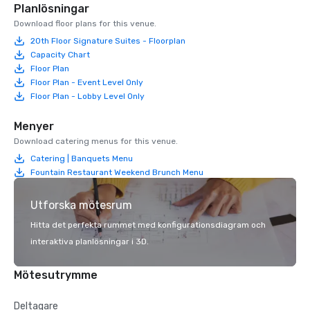
Planlösningar
Download floor plans for this venue.
20th Floor Signature Suites - Floorplan
Capacity Chart
Floor Plan
Floor Plan - Event Level Only
Floor Plan - Lobby Level Only
Menyer
Download catering menus for this venue.
Catering | Banquets Menu
Fountain Restaurant Weekend Brunch Menu
Utforska mötesrum
Hitta det perfekta rummet med konfigurationsdiagram och
interaktiva planlösningar i 3D.
Mötesutrymme
Deltagare