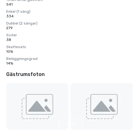
541
Enkel (1 säng)
334
Dubbel (2 sängar)
279
Sviter
38
Skattesats
10%
Beläggningsgrad
14%
Gästrumsfoton
Visa
4
till