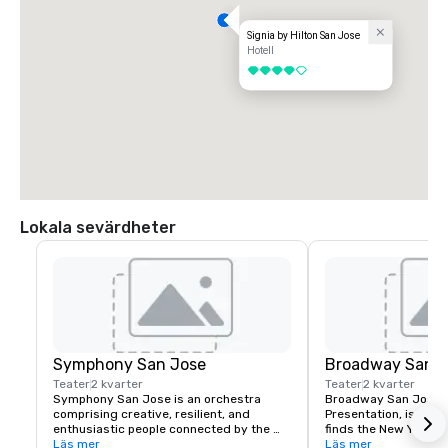
Signia by Hilton San Jose
Hotell
4 av 5
Lokala sevärdheter
Symphony San Jose
Broadway San J
Teater
2 kvarter
Teater
2 kvarter
Symphony San Jose is an orchestra 
Broadway San Jose, 
comprising creative, resilient, and 
Presentation, is where
enthusiastic people connected by the 
finds the New York B
love of music. It is proud to call San Jose 
Läs mer
experience. Whether y
Läs mer