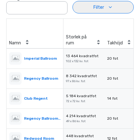
Filter
Storlek på
Namn
rum
Takhöjd
13 464 kvadratfot
Imperial Ballroom
20 fot
102 x 132 kv. fot
8 342 kvadratfot
Regency Ballroom
20 fot
97 x 86 kv. fot
5 184 kvadratfot
Club Regent
14 fot
72 x 72 kv. fot
4 214 kvadratfot
Regency Ballroom II
20 fot
49 x 86 kv. fot
448 kvadratfot
Redwood Room
12 fot