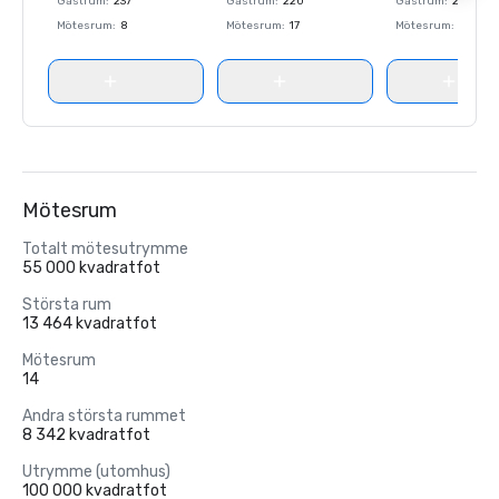
Gästrum
:
237
Gästrum
:
220
Gästrum
:
237
Mötesrum
:
8
Mötesrum
:
17
Mötesrum
:
8
Mötesrum
Totalt mötesutrymme
55 000 kvadratfot
Största rum
13 464 kvadratfot
Mötesrum
14
Andra största rummet
8 342 kvadratfot
Utrymme (utomhus)
100 000 kvadratfot