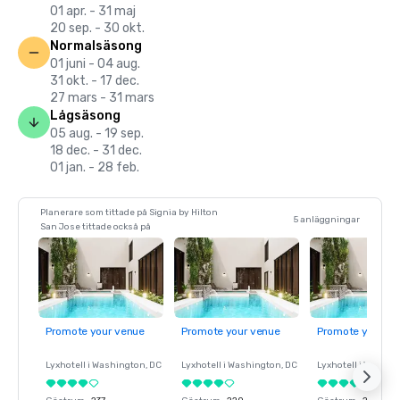
01 apr. - 31 maj
20 sep. - 30 okt.
Normalsäsong
01 juni - 04 aug.
31 okt. - 17 dec.
27 mars - 31 mars
Lågsäsong
05 aug. - 19 sep.
18 dec. - 31 dec.
01 jan. - 28 feb.
Planerare som tittade på Signia by Hilton
5 anläggningar
San Jose tittade också på
Promote your venue
Promote your venue
Promote your ve
Lyxhotell i
Washington
, DC
Lyxhotell i
Washington
, DC
Lyxhotell i
Washin