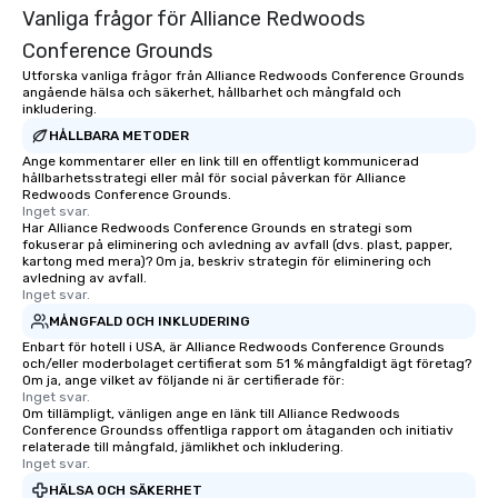
Vanliga frågor för Alliance Redwoods
Conference Grounds
Utforska vanliga frågor från Alliance Redwoods Conference Grounds
angående hälsa och säkerhet, hållbarhet och mångfald och
inkludering.
HÅLLBARA METODER
Ange kommentarer eller en link till en offentligt kommunicerad
hållbarhetsstrategi eller mål för social påverkan för Alliance
Redwoods Conference Grounds.
Inget svar.
Har Alliance Redwoods Conference Grounds en strategi som
fokuserar på eliminering och avledning av avfall (dvs. plast, papper,
kartong med mera)? Om ja, beskriv strategin för eliminering och
avledning av avfall.
Inget svar.
MÅNGFALD OCH INKLUDERING
Enbart för hotell i USA, är Alliance Redwoods Conference Grounds
och/eller moderbolaget certifierat som 51 % mångfaldigt ägt företag?
Om ja, ange vilket av följande ni är certifierade för:
Inget svar.
Om tillämpligt, vänligen ange en länk till Alliance Redwoods
Conference Groundss offentliga rapport om åtaganden och initiativ
relaterade till mångfald, jämlikhet och inkludering.
Inget svar.
HÄLSA OCH SÄKERHET