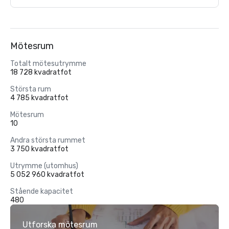
Mötesrum
Totalt mötesutrymme
18 728 kvadratfot
Största rum
4 785 kvadratfot
Mötesrum
10
Andra största rummet
3 750 kvadratfot
Utrymme (utomhus)
5 052 960 kvadratfot
Stående kapacitet
480
Utforska mötesrum