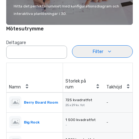
Hitta det perfekta rummet med konfigurationsdiagram och
interaktiva planlösningar i 3D.
Mötesutrymme
Deltagare
Filter
Storlek på
Namn
rum
Takhöjd
725 kvadratfot
Berry Board Room
-
25 x 29 kv. fot
1 500 kvadratfot
Big Rock
-
-