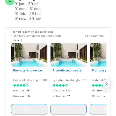
01 jan. - 30 jan.
01 dec. - 31 dec.
01 feb. - 28 feb.
01 nov. - 30 nov.
Planerare som tittade på Alliance
Redwoods Conference Grounds tittade
5 anläggningar
också på
Promote your venue
Promote your venue
Promote your ve
Lyxhotell i
Washington
, DC
Lyxhotell i
Washington
, DC
Lyxhotell i
Washin
Gästrum
:
237
Gästrum
:
220
Gästrum
:
237
Mötesrum
:
8
Mötesrum
:
17
Mötesrum
:
8