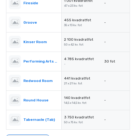
1 001 kvadratfot
Fireside
-
47 x 23 kv. fot
455 kvadratfot
Groove
-
35 x 13 kv. fot
2 100 kvadratfot
Kinser Room
-
50 x 42 kv. fot
4 785 kvadratfot
Performing Arts Center (PAC)
30 fot
-
441 kvadratfot
Redwood Room
-
21 x 21 kv. fot
140 kvadratfot
Round House
-
14,5 x 14,5 kv. fot
3 750 kvadratfot
Tabernacle (Tab)
-
50 x 75 kv. fot