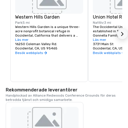
Western Hills Garden
Union Hotel Res
Park
5 mi
Nattliv
3 mi
Western Hills Garden is a unique three-
The Occidental Union 
acre nonprofit botanical refuge in 
established in 1879. I
Occidental, California that delivers a 
Gonnella Family since
sensory explosion of textures, colors, 
Läs mer
building houses a cafe
Läs mer
shapes, and sounds. It’s a stunning 
16250 Coleman Valley Rd.
room, and The Bocce 
3731 Main St
example of cultivated biodiversity, home 
Occidental, CA, US 95465
opens at 6 am every 
Occidental, CA, US 
to rare and important plant species, 
freshly baked pastrie
Besök webbplats
Besök webbplats
many that are nearly extinct in nature.
dining rooms and salo
am. A favorite lunch o
Union usually includes
soups, pizzas, pastas
of course the house t
is known for serving t
beer in town. The Uni
generations of famili
Rekommenderade leverantörer
gather in Sonoma Co
Handplockad av Alliance Redwoods Conference Grounds för deras 
betrodda tjänst och smidiga samarbete.