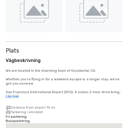
Visa
5
till
Plats
Vägbeskrivning
We are located in the charming town of Occidental, CA.

Whether you’re flying in for a weekend escape or a longer stay, we’ve 
got you covered:

San Francisco International Airport (SFO): A scenic 2-hour drive brings 
you from arrival to relaxation.

Läs mer
Santa Rosa’s Charles M. Schulz – Sonoma County Airport (STS): Only 
Distance from airport 10 mi
35 minutes from our doorstep — the fastest route to your rustic 
Parkering i området
retreat.
Fri parkering
Bussparkering