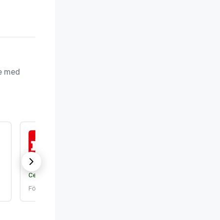
e med 
ISO 9001:2015
Certifieringsinstans:
DEKRA Certification, Inc.
Förfaller: 2026-09-25