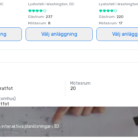
DC
Lyxhotell i
Washington
, DC
Lyxhotell i
Washingto
Gästrum
:
237
Gästrum
:
220
Mötesrum
:
8
Mötesrum
:
17
ing
Välj anläggning
Välj anläg
Mötesrum
ratfot
20
tomhus)
atfot
nteraktiva planlösningar i 3D.