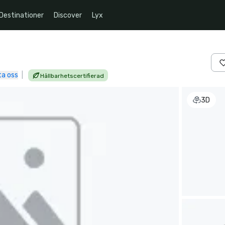
Destinationer
Discover
Lyx
ta oss
|
Hållbarhetscertifierad
3D