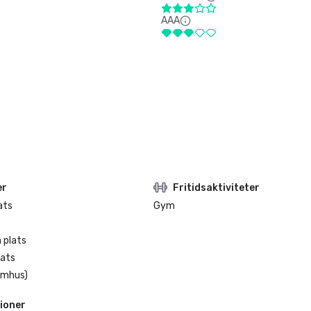
AAA
er
Fritidsaktiviteter
ats
Gym
 plats
lats
omhus)
ioner