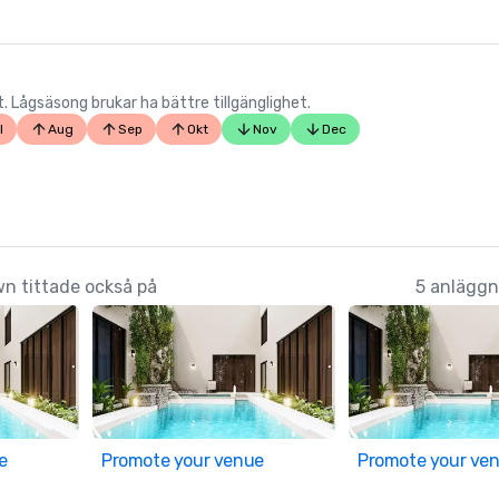
Lågsäsong brukar ha bättre tillgänglighet.
l
Aug
Sep
Okt
Nov
Dec
wn tittade också på
5 anläggn
e
Promote your venue
Promote your ve