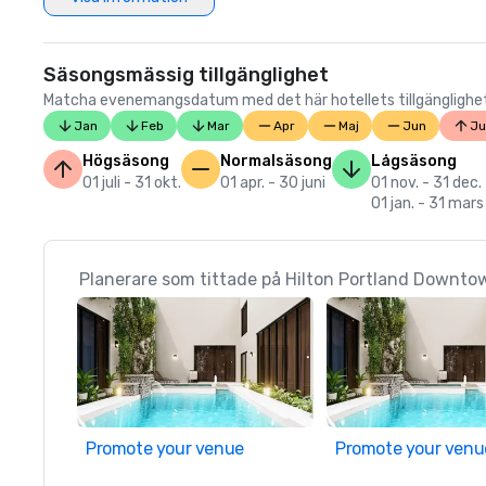
Säsongsmässig tillgänglighet
Matcha evenemangsdatum med det här hotellets tillgänglighet. 
Jan
Feb
Mar
Apr
Maj
Jun
Ju
Högsäsong
Normalsäsong
Lågsäsong
01 juli - 31 okt.
01 apr. - 30 juni
01 nov. - 31 dec.
01 jan. - 31 mars
Planerare som tittade på Hilton Portland Downto
Promote your venue
Promote your venu