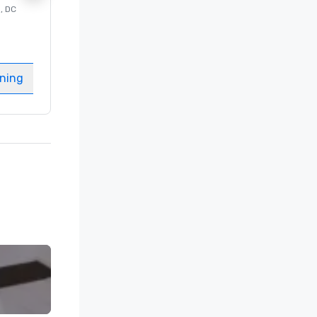
n
, DC
Lyxhotell i
Washington
, DC
Gästrum
:
237
Mötesrum
:
8
gning
Välj anläggning