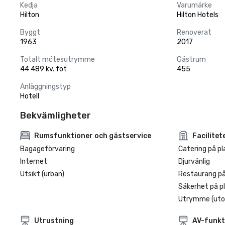
Kedja
Varumärke
Hilton
Hilton Hotels
Byggt
Renoverat
1963
2017
Totalt mötesutrymme
Gästrum
44 489 kv. fot
455
Anläggningstyp
Hotell
Bekvämligheter
Rumsfunktioner och gästservice
Facilitet
Bagageförvaring
Catering på pl
Internet
Djurvänlig
Utsikt (urban)
Restaurang på
Säkerhet på p
Utrymme (ut
Utrustning
AV-funkt