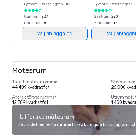
Lyxhotell i
Washington
, DC
Lyxhotell i
Washington
, 
Gästrum
:
237
Gästrum
:
220
Mötesrum
:
8
Mötesrum
:
17
Välj anläggning
Välj anläggn
Mötesrum
Totalt mötesutrymme
Största rum
44 489 kvadratfot
26 000 kvad
Andra största rummet
Utrymme (u
12 789 kvadratfot
1 400 kvadr
Utforska mötesrum
Hitta det perfekta rummet med konfigurationsdiagram och i