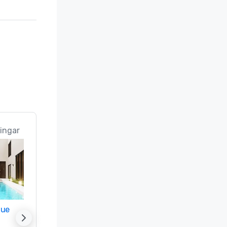
ingar
nue
Promote your venue