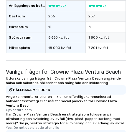
Anläggningens betyg
Gästrum
235
237
Mötesrum
11
8
Största rum
6 660 kv. fot
1 800 kv. fot
Mötesplats
18 000 kv. fot
7 201 kv. fot
Vanliga frågor för Crowne Plaza Ventura Beach
Utforska vanliga frågor från Crowne Plaza Ventura Beach angående
hälsa och säkerhet, hållbarhet och mångfald och inkludering.
HÅLLBARA METODER
Ange kommentarer eller en link till en offentligt kommunicerad
hållbarhetsstrategi eller mål för social påverkan för Crowne Plaza
Ventura Beach.
Cpventura.com
Har Crowne Plaza Ventura Beach en strategi som fokuserar på
eliminering och avledning av avfall (dvs. plast, papper, kartong med
mera)? Om ja, beskriv strategin för eliminering och avledning av avfall.
Yes, Do not use plastic utensills