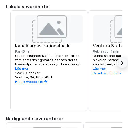
Lokala sevärdheter
Kanalöarnas nationalpark
Ventura State 
Park
5 min
Rekreation
1 min
Channel Islands National Park omfattar 
Denna strand har simn
fem anmärkningsvärda öar och deras 
picknick. Stranden har
havsmiljö, bevara och skydda en mängd 
sandstrand, sanddyner
natur- och kulturresurser. Isolering 
Läs mer
en parkeringsplats, e
Läs mer
under tusentals år har skapat unika djur, 
1901 Spinnaker
uthyrningsbutik för s
Besök webbplats
växter, och arkeologiska resurser som 
Ventura, CA, US 93001
Cykelleder förbinder 
inte finns någon annanstans på jorden 
stränder. Stranden är 
Besök webbplats
och hjälpte till att bevara en plats där 
antal speciella even
besökare kan uppleva södra Kalifornien 
triathlons, och volley
som det en gång var. Besökscentret 
1.700 fots brygga har
ligger i Ventura Harbor i Ventura, 
restaurang och prese
kalifornien.
Närliggande leverantörer