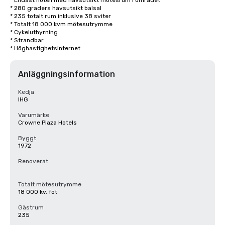
* Endast hotell med havsutsikt mötesrum i området

* 280 graders havsutsikt balsal

* 235 totalt rum inklusive 38 sviter

* Totalt 18 000 kvm mötesutrymme

* Cykeluthyrning

* Strandbar

* Höghastighetsinternet
Anläggningsinformation
Kedja
IHG
Varumärke
Crowne Plaza Hotels
Byggt
1972
Renoverat
-
Totalt mötesutrymme
18 000 kv. fot
Gästrum
235