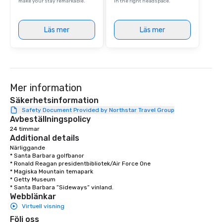
The Temptations, Eric Church and
make your stay remarkable.
in the right headspace.
more. Please contact us today if
you’re interested in a quote.
Läs mer
Läs mer
Mer information
Säkerhetsinformation
Safety Document Provided by Northstar Travel Group
Avbeställningspolicy
24 timmar
Additional details
Närliggande

* Santa Barbara golfbanor

* Ronald Reagan presidentbibliotek/Air Force One

* Magiska Mountain temapark

* Getty Museum

* Santa Barbara ”Sideways” vinland.
Webblänkar
Virtuell visning
Följ oss