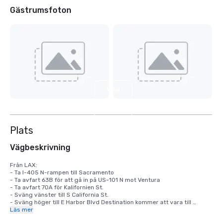
Gästrumsfoton
Visa
4
till
Plats
Vägbeskrivning
Från LAX:

- Ta I-405 N-rampen till Sacramento

- Ta avfart 63B för att gå in på US-101 N mot Ventura

- Ta avfart 70A för Kalifornien St.

- Sväng vänster till S California St.

- Sväng höger till E Harbor Blvd Destination kommer att vara till 
vänster

Läs mer