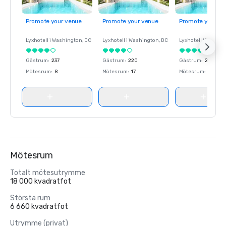
Promote your venue
Promote your venue
Promote your ve
Lyxhotell i
Washington
, DC
Lyxhotell i
Washington
, DC
Lyxhotell i
Washin
Gästrum
:
237
Gästrum
:
220
Gästrum
:
237
Mötesrum
:
8
Mötesrum
:
17
Mötesrum
:
8
Mötesrum
Totalt mötesutrymme
18 000 kvadratfot
Största rum
6 660 kvadratfot
Utrymme (privat)