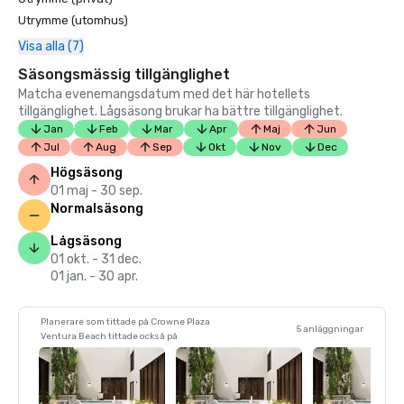
Utrymme (utomhus)
Visa alla (7)
Säsongsmässig tillgänglighet
Matcha evenemangsdatum med det här hotellets
tillgänglighet. Lågsäsong brukar ha bättre tillgänglighet.
Jan
Feb
Mar
Apr
Maj
Jun
Jul
Aug
Sep
Okt
Nov
Dec
Högsäsong
01 maj - 30 sep.
Normalsäsong
Lågsäsong
01 okt. - 31 dec.
01 jan. - 30 apr.
Planerare som tittade på Crowne Plaza
5 anläggningar
Ventura Beach tittade också på