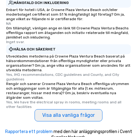
MÅNGFALD OCH INKLUDERING
Enbart för hotell i USA, är Crowne Plaza Ventura Beach och/eller
moderbolaget certifierat som 51 % mångfaldigt ägt företag? Om ja,
ange vilket av följande ni är certifierade för:
NA
Om tillämpligt, vänligen ange en länk till Crowne Plaza Ventura Beachs
offentliga rapport om åtaganden och initiativ relaterade till mångfald,
jämlikhet och inkludering.
Inget svar.
HÄLSA OCH SÄKERHET
Utvecklades metoderna på Crowne Plaza Ventura Beach baserat på
hälsorekommendationer från offentliga myndigheter eller privata
organisationer? Om ja, ange vilka organisationer som användes för att
utveckla metoderna.
Yes, IHG recommendations, CDC guidelines and County, and City 
guidelines
Rengör och sanerar Crowne Plaza Ventura Beach offentliga utrymmen
och anläggningar som är tillgängliga för alla (t.ex. mötesrum,
restauranger, hissar med mera)? Om ja, beskriv eventuella nya
åtgärder som vidtas.
Yes, We have the electrical spray in rooms, meeting rooms and all 
other facilities
Visa alla vanliga frågor
Rapportera ett problem
med den här anläggningsprofilen i Cvent