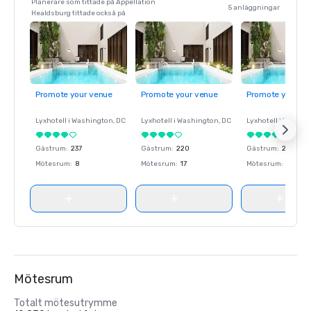
Planerare som tittade på Appellation
5 anläggningar
Healdsburg tittade också på
Promote your venue
Promote your venue
Promote your ve
Lyxhotell i
Washington
, DC
Lyxhotell i
Washington
, DC
Lyxhotell i
Washin
Gästrum
:
237
Gästrum
:
220
Gästrum
:
237
Mötesrum
:
8
Mötesrum
:
17
Mötesrum
:
8
Mötesrum
Totalt mötesutrymme