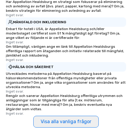
Har Appellation Healdsburg en strategi som fokuserar på eliminering
knowledgeable, profes
och avledning av avfall (dvs. plast, papper, kartong med mera)? Om ja,
who leads the group on
beskriv strategin för eliminering och avledning av avfall.
offering engaging tidb
Inget svar.
fascinating stories. S
MÅNGFALD OCH INKLUDERING
interactive experience
Enbart för hotell i USA, är Appellation Healdsburg och/eller
moderbolaget certifierat som 51 % mångfaldigt ägt företag? Om ja,
along the way exclusive
ange vilket av följande ni är certifierade för:
ensuring there is neve
Inget svar.
Different Types of Cuis
Om tillämpligt, vänligen ange en länk till Appellation Healdsburgs
offentliga rapport om åtaganden och initiativ relaterade till mångfald,
experiences offer the a
jämlikhet och inkludering.
several renowned rest
Inget svar.
convenient outing, inc
HÄLSA OCH SÄKERHET
and your guests might
Utvecklades metoderna på Appellation Healdsburg baserat på
discovered otherwise 
hälsorekommendationer från offentliga myndigheter eller privata
organisationer? Om ja, ange vilka organisationer som användes för att
at a typical corporate 
utveckla metoderna.
a way to try some of t
Inget svar.
in the city and dive in
Rengör och sanerar Appellation Healdsburg offentliga utrymmen och
anläggningar som är tillgängliga för alla (t.ex. mötesrum,
cuisines and dishes. Al
restauranger, hissar med mera)? Om ja, beskriv eventuella nya
selected dishes are cu
åtgärder som vidtas.
Inget svar.
high standards to ensu
delight any palate. Tours Available
Visa alla vanliga frågor
from Day to Night With