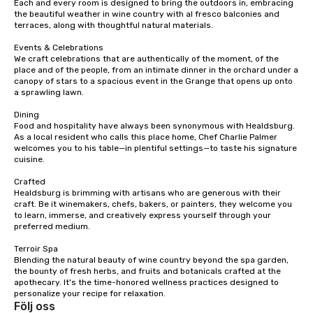
Each and every room is designed to bring the outdoors in, embracing 
traverse along the way
the beautiful weather in wine country with al fresco balconies and 
experiences not only 
terraces, along with thoughtful natural materials.

ways to network, but a
Events & Celebrations

way to do so. Large Groups Welcome
We craft celebrations that are authentically of the moment, of the 
Lip Smacking Foodie To
place and of the people, from an intimate dinner in the orchard under a 
groups, small or large.
canopy of stars to a spacious event in the Grange that opens up onto 
a sprawling lawn.

experiences can acc
groups from as few as
Dining

as 500 guests, making
Food and hospitality have always been synonymous with Healdsburg. 
As a local resident who calls this place home, Chef Charlie Palmer 
choice for any corpora
welcomes you to his table—in plentiful settings—to taste his signature 
Stress-Free Booking 
cuisine.

a tour is stress-free a
Crafted

enjoy the company of 
Healdsburg is brimming with artisans who are generous with their 
more easily. You’ll tak
craft. Be it winemakers, chefs, bakers, or painters, they welcome you 
knowing that everythin
to learn, immerse, and creatively express yourself through your 
of from the moment the
preferred medium.

booked to the minute i
Terroir Spa

Since the menu is alre
Blending the natural beauty of wine country beyond the spa garden, 
have nothing to worry 
the bounty of fresh herbs, and fruits and botanicals crafted at the 
apothecary. It's the time-honored wellness practices designed to 
remember to submit ah
personalize your recipe for relaxation.
date any dietary restr
Följ oss