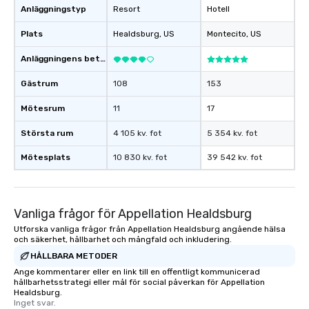
Anläggningstyp
Resort
Hotell
Memorable Experience f
Smacking Foodie Tours
Plats
Healdsburg
, US
Montecito
, US
to gather and dine tha
experienced, and all ar
Anläggningens betyg
remember. Our one-of-
are special, from the fi
Gästrum
108
153
last. It’s an experienc
Mötesrum
11
17
will reminisce about lo
leave. Location, Location, Location
Största rum
4 105 kv. fot
5 354 kv. fot
One of the best reason
convenient and efficie
Mötesplats
10 830 kv. fot
39 542 kv. fot
experience is designed
restaurants are within
walking distance of ea
Vanliga frågor för Appellation Healdsburg
short stroll allows you
members a chance to 
Utforska vanliga frågor från Appellation Healdsburg angående hälsa
och säkerhet, hållbarhet och mångfald och inkludering.
networking opportunit
HÅLLBARA METODER
heading to the next pl
itinerary. You Get a Dinner and a Show
Ange kommentarer eller en link till en offentligt kommunicerad
hållbarhetsstrategi eller mål för social påverkan för Appellation
Our tours offer an exqu
Healdsburg.
entertainment. All tour
Inget svar.