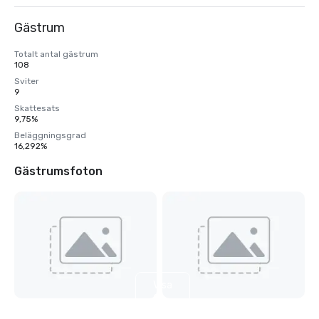
Gästrum
Totalt antal gästrum
108
Sviter
9
Skattesats
9,75%
Beläggningsgrad
16,292%
Gästrumsfoton
Visa
9
till