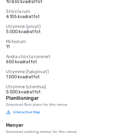
10 830 kvadratfot
Största rum
4 105 kvadratfot
Utrymme (privat)
5 000 kvadratfot
Mötesrum
11
Andra största rummet
650 kvadratfot
Utrymme (halvprivat)
1 000 kvadratfot
Utrymme (utomhus)
5 000 kvadratfot
Planlösningar
Download floor plans for this venue.
Interactive Map
Menyer
Download catering menus for this venue.