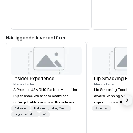
blocks. In fact, you c
days exploring everyt
of Healdsburg has to 
leaving the central pl
Närliggande leverantörer
Insider Experience
Lip Smacking Foo
Flera städer
Flera städer
A Premier USA DMC Partner At Insider
Lip Smacking Foodie T
Experience, we create seamless,
award-winning VIP gro
unforgettable events with exclusive
experiences with visits
access to premium venues, world-
restaurants throughou
Aktivitet
Bekvämligheter/Gåvor
Aktivitet
class entertainment, and VIP sporting
Logistik/dekor
+3
States. Choose either
experiences. With over 20 years of
activity or evening d
expertise, we handle every detail
groups are escorted i