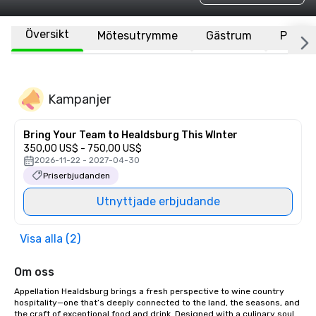
Översikt
Mötesutrymme
Gästrum
Plats
Kampanjer
Bring Your Team to Healdsburg This WInter
350,00 US$ - 750,00 US$
2026-11-22 - 2027-04-30
Priserbjudanden
Utnyttjade erbjudande
Visa alla (2)
Om oss
Appellation Healdsburg brings a fresh perspective to wine country 
hospitality—one that’s deeply connected to the land, the seasons, and 
the craft of exceptional food and drink. Designed with a culinary soul 