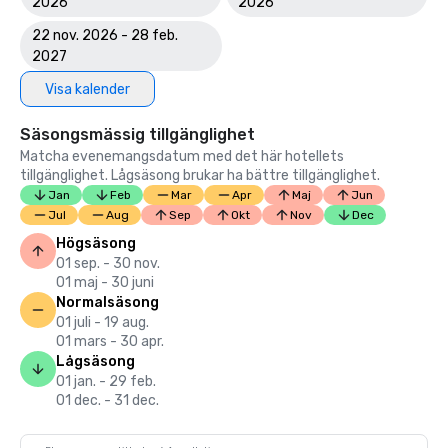
2026
2026
22 nov. 2026 - 28 feb.
2027
Visa kalender
Säsongsmässig tillgänglighet
Matcha evenemangsdatum med det här hotellets
tillgänglighet. Lågsäsong brukar ha bättre tillgänglighet.
Jan
Feb
Mar
Apr
Maj
Jun
Jul
Aug
Sep
Okt
Nov
Dec
Högsäsong
01 sep. - 30 nov.
01 maj - 30 juni
Normalsäsong
01 juli - 19 aug.
01 mars - 30 apr.
Lågsäsong
01 jan. - 29 feb.
01 dec. - 31 dec.