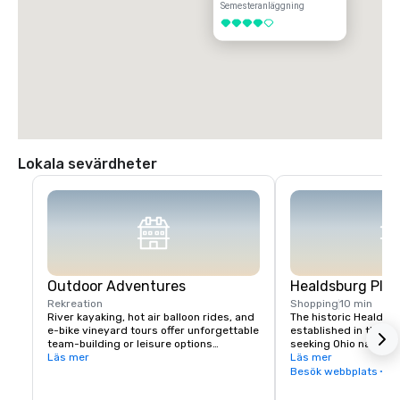
Semesteranläggning
4 av 5
Lokala sevärdheter
Outdoor Adventures
Healdsburg Plaz
Rekreation
Shopping
10 min
River kayaking, hot air balloon rides, and 
The historic Healdsb
e-bike vineyard tours offer unforgettable 
established in the 1
team-building or leisure options

seeking Ohio native 
Läs mer
vital touchpoint for vi
Läs mer
Nearby Lake Sonoma provides hiking and 
immense concentratio
Besök webbplats
boating opportunities.
restaurants, wine exp
and activities all wit