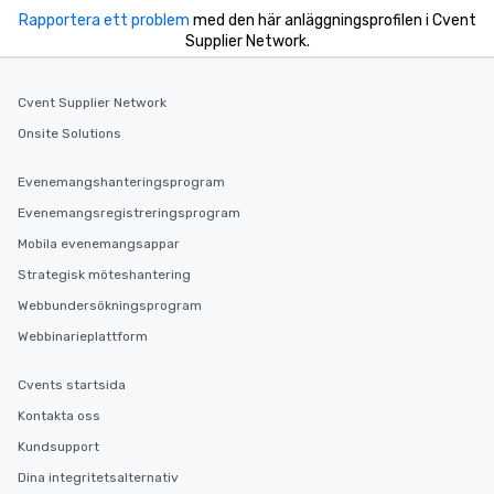
group experience, bookin
Rapportera ett problem
med den här anläggningsprofilen i Cvent
key. Whether you desir
Supplier Network.
business hours or earl
after work, we can coo
you to provide options 
Cvent Supplier Network
needs. Go for as Long or as Short as
Onsite Solutions
You Like Along with fle
scheduling, Lip Smack
Evenemangshanteringsprogram
Tours also provides a 
durations. Our shortes
Evenemangsregistreringsprogram
2.5 hours; our longest 
Mobila evenemangsappar
hours, with optional 
Strategisk möteshantering
incentives.
Webbundersökningsprogram
Webbinarieplattform
Cvents startsida
Kontakta oss
Kundsupport
Dina integritetsalternativ