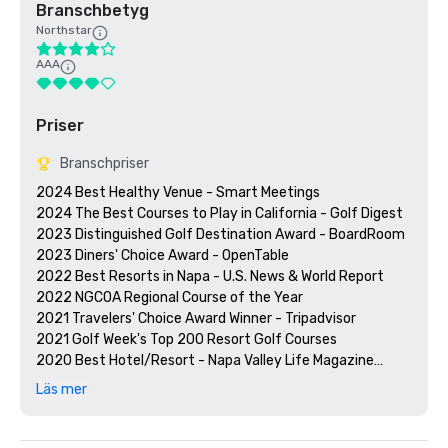
Branschbetyg
Northstar
AAA
Priser
Branschpriser
2024 Best Healthy Venue - Smart Meetings

2024 The Best Courses to Play in California - Golf Digest

2023 Distinguished Golf Destination Award - BoardRoom

2023 Diners' Choice Award - OpenTable  

2022 Best Resorts in Napa - U.S. News & World Report 

2022 NGCOA Regional Course of the Year

2021 Travelers' Choice Award Winner - Tripadvisor

2021 Golf Week's Top 200 Resort Golf Courses

2020 Best Hotel/Resort - Napa Valley Life Magazine

2020 Travelers' Choice Award - Tripadvisor

Läs mer
2020 Best Day Spa - Napa Valley Life Magazine 

2020 USPTA NorCal Pro of the Year - Katie Dellich

2018 & 2019 TripAdvisor Certificate of Excellence
