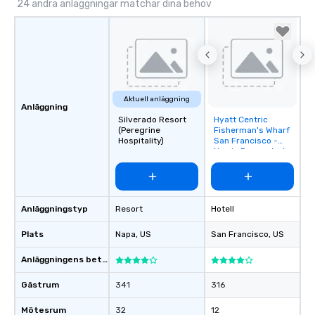
24 andra anläggningar matchar dina behov
Aktuell anläggning
Anläggning
Silverado Resort
Hyatt Centric
Removed from
(Peregrine
Fisherman's Wharf
favorites
Hospitality)
San Francisco -
Newly Renovated
Anläggningstyp
Resort
Hotell
Plats
Napa
, US
San Francisco
, US
Anläggningens betyg
Gästrum
341
316
Mötesrum
32
12