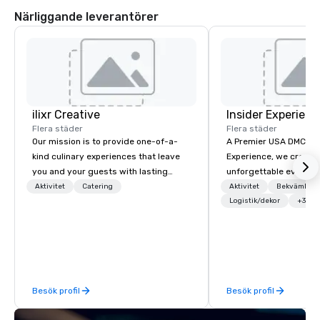
Närliggande leverantörer
ilixr Creative
Insider Experienc
Flera städer
Flera städer
Our mission is to provide one-of-a-
A Premier USA DMC Partner At 
kind culinary experiences that leave
Experience, we create
you and your guests with lasting
unforgettable events w
memories and satiated palates. Every
access to premium ve
Aktivitet
Catering
Aktivitet
Bekvämligh
detail is meticulously thought out, and
class entertainment, a
Logistik/dekor
+3
our commitment to hospitality, with
experiences. With over
over 40 years of experience working
expertise, we handle e
in some of the world's most
behind the scenes, en
acclaimed restaurants, brings a level
flawless, five-star exp
of excellence rarely found in the
Planners value our qu
Besök profil
Besök profil
catering industry.
times, all-inclusive b
turnarounds, strong i