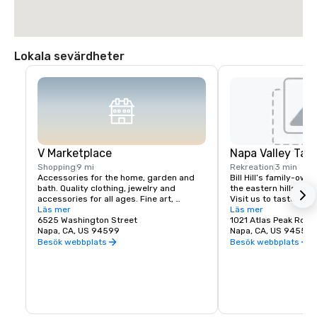
Lokala sevärdheter
V Marketplace
Napa Valley Tas
Shopping
9 mi
Rekreation
3 min
Accessories for the home, garden and 
Bill Hill’s family-own
bath. Quality clothing, jewelry and 
the eastern hills of Na
accessories for all ages. Fine art, 
Visit us to taste Pri
gourmet foods, chocolates, wines and 
Läs mer
38° & Tetra wines.
Läs mer
wine tasting. Romantic gifts and 
6525 Washington Street
1021 Atlas Peak Rd
collectibles from Napa Valley and around 
Napa, CA, US 94599
Napa, CA, US 94559
the world, complementing a delightful 
Besök webbplats
Besök webbplats
variety of Wine Country dining.