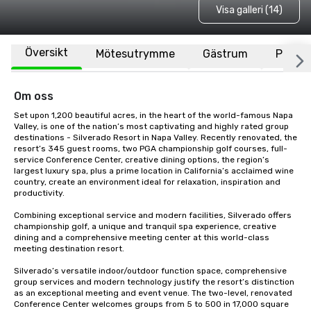
Visa galleri (14)
Översikt
Mötesutrymme
Gästrum
Plats
Om oss
Set upon 1,200 beautiful acres, in the heart of the world-famous Napa 
Valley, is one of the nation’s most captivating and highly rated group 
destinations - Silverado Resort in Napa Valley. Recently renovated, the 
resort’s 345 guest rooms, two PGA championship golf courses, full-
service Conference Center, creative dining options, the region’s 
largest luxury spa, plus a prime location in California’s acclaimed wine 
country, create an environment ideal for relaxation, inspiration and 
productivity.

Combining exceptional service and modern facilities, Silverado offers 
championship golf, a unique and tranquil spa experience, creative 
dining and a comprehensive meeting center at this world-class 
meeting destination resort. 

Silverado’s versatile indoor/outdoor function space, comprehensive 
group services and modern technology justify the resort’s distinction 
as an exceptional meeting and event venue. The two-level, renovated 
Conference Center welcomes groups from 5 to 500 in 17,000 square 