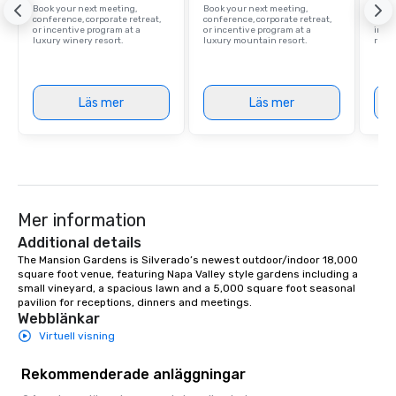
Book your next meeting,
Book your next meeting,
Find 
conference, corporate retreat,
conference, corporate retreat,
resor
or incentive program at a
or incentive program at a
ince
luxury winery resort.
luxury mountain resort.
retre
Läs mer
Läs mer
Mer information
Additional details
The Mansion Gardens is Silverado’s newest outdoor/indoor 18,000 
square foot venue, featuring Napa Valley style gardens including a 
small vineyard, a spacious lawn and a 5,000 square foot seasonal 
pavilion for receptions, dinners and meetings.
Webblänkar
Virtuell visning
Rekommenderade anläggningar