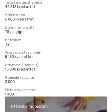
Totalt mötesutrymme
44 512 kvadratfot
Största rum
6 000 kvadratfot
Utrymme (privat)
Tillgängligt
Mötesrum
32
Andra största rummet
5 160 kvadratfot
Utrymme (utomhus)
15 000 kvadratfot
Stående kapacitet
3 000
Sittplatskapacitet
1 400
Utforska mötesrum