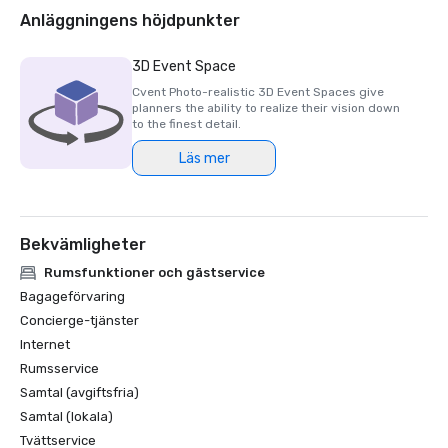
2018 & 2019 Readers' Choice Award - Condé Nast Traveler

Anläggningens höjdpunkter
2016 & 2017 Platinum Choice Award - Smart Meetings

2017 Best of Resorts - Meetings Today 

3D Event Space
2016 Top Northern California Resort - Condé Nast 
Cvent Photo-realistic 3D Event Spaces give
planners the ability to realize their vision down
to the finest detail.
Läs mer
Bekvämligheter
Rumsfunktioner och gästservice
Bagageförvaring
Concierge-tjänster
Internet
Rumsservice
Samtal (avgiftsfria)
Samtal (lokala)
Tvättservice