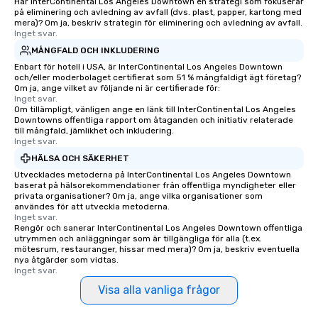
Har InterContinental Los Angeles Downtown en strategi som fokuserar
på eliminering och avledning av avfall (dvs. plast, papper, kartong med
mera)? Om ja, beskriv strategin för eliminering och avledning av avfall.
Inget svar.
MÅNGFALD OCH INKLUDERING
Enbart för hotell i USA, är InterContinental Los Angeles Downtown
och/eller moderbolaget certifierat som 51 % mångfaldigt ägt företag?
Om ja, ange vilket av följande ni är certifierade för:
Inget svar.
Om tillämpligt, vänligen ange en länk till InterContinental Los Angeles
Downtowns offentliga rapport om åtaganden och initiativ relaterade
till mångfald, jämlikhet och inkludering.
Inget svar.
HÄLSA OCH SÄKERHET
Utvecklades metoderna på InterContinental Los Angeles Downtown
baserat på hälsorekommendationer från offentliga myndigheter eller
privata organisationer? Om ja, ange vilka organisationer som
användes för att utveckla metoderna.
Inget svar.
Rengör och sanerar InterContinental Los Angeles Downtown offentliga
utrymmen och anläggningar som är tillgängliga för alla (t.ex.
mötesrum, restauranger, hissar med mera)? Om ja, beskriv eventuella
nya åtgärder som vidtas.
Inget svar.
Visa alla vanliga frågor