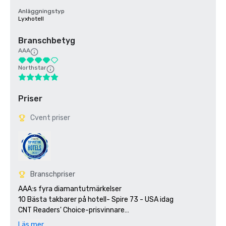
Anläggningstyp
Lyxhotell
Branschbetyg
AAA
Northstar
Priser
Cvent priser
Branschpriser
AAA:s fyra diamantutmärkelser

10 Bästa takbarer på hotell- Spire 73 - USA idag 

CNT Readers' Choice-prisvinnare

Forbes Travel Guide rekommenderar som ett av de 29 
Läs mer