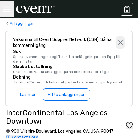
Anläggningar
Välkomna till Cvent Supplier Network (CSN)! Så här
kommer ni igång:
Sök
Spara evenemangsuppgifter, hitta anläggningar och lägg till
dem i listan
Skicka beställning
Granska de valda anläggningarna och skicka förfrågan
Bokning
Jämför offerter och boka det perfekta evenemangsutrymmet
Läs mer
Hitta anläggningar
InterContinental Los Angeles
Downtown
900 Wilshire Boulevard, Los Angeles, CA, USA, 90017
Kontakta oss