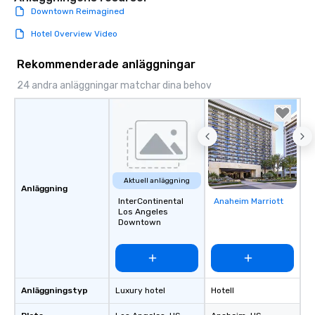
Downtown Reimagined
Hotel Overview Video
Rekommenderade anläggningar
24 andra anläggningar matchar dina behov
Aktuell anläggning
Anläggning
InterContinental
Anaheim Marriott
Removed from
Los Angeles
favorites
Downtown
Anläggningstyp
Luxury hotel
Hotell