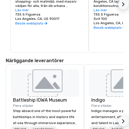
shopping- och matmiljö, med massiv 
Angeles, CA lagerför 
vädjan för alla, från de urbana 
konditionsutrustninge
sofistikerade som gör sina hem här, till 
Läs mer
maskiner, trappklättra
Läs mer
hundratusentals yrkesverksamma som 
735 S Figueroa
löpband och stationär
735 S Figueroa
börjar. 

Los Angeles, CA, US 90017
komplett uppsättning 
Svit 100
Både en behandling och reträtt mitt i 
högteknologisk 
Los Angeles, CA, US 
Besök webbplats
hjärtat av centrala LA, Figat7th är 
styrketräningsutrust
Besök webbplats
verkligen på rätt plats vid rätt tidpunkt.
Närliggande leverantörer
Battleship IOWA Museum
Indigo
Flera städer
Flera städer
Step aboard one of the most powerful
Indigo manages a portfo
battleships in history and explore life
entertainment, attract
at sea through immersive experiences
and talent in Las Vega