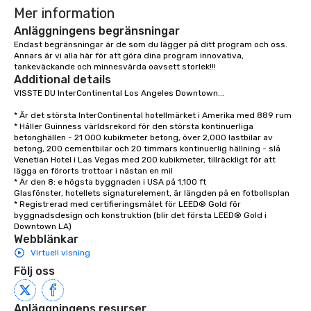
Mer information
Anläggningens begränsningar
Endast begränsningar är de som du lägger på ditt program och oss. 
Annars är vi alla här för att göra dina program innovativa, 
tankeväckande och minnesvärda oavsett storlek!!!     
Additional details
VISSTE DU InterContinental Los Angeles Downtown...

* Är det största InterContinental hotellmärket i Amerika med 889 rum

* Håller Guinness världsrekord för den största kontinuerliga 
betonghällen - 21 000 kubikmeter betong, över 2,000 lastbilar av 
betong, 200 cementbilar och 20 timmars kontinuerlig hällning - slå 
Venetian Hotel i Las Vegas med 200 kubikmeter, tillräckligt för att 
lägga en förorts trottoar i nästan en mil

* Är den 8: e högsta byggnaden i USA på 1,100 ft

Glasfönster, hotellets signaturelement, är längden på en fotbollsplan

* Registrerad med certifieringsmålet för LEED® Gold för 
byggnadsdesign och konstruktion (blir det första LEED® Gold i 
Downtown LA)
Webblänkar
Virtuell visning
Följ oss
Anläggningens resurser