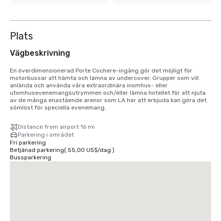
12
till
Plats
Vägbeskrivning
En överdimensionerad Porte Cochere-ingång gör det möjligt för 
motorbussar att hämta och lämna av undercover. Grupper som vill 
anlända och använda våra extraordinära inomhus- eller 
utomhusevenemangsutrymmen och/eller lämna hotellet för att njuta 
av de många enastående arenor som LA har att erbjuda kan göra det 
sömlöst för speciella evenemang.
Distance from airport 16 mi
Parkering i området
Fri parkering
Betjänad parkering
(
55,00 US$
/
dag
)
Bussparkering