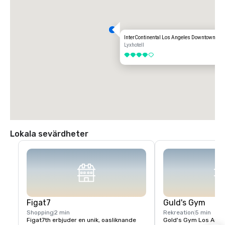
InterContinental Los Angeles Downtown
Lyxhotell
4 av 5
Lokala sevärdheter
Figat7
Guld's Gym
Shopping
2 min
Rekreation
5 min
Figat7th erbjuder en unik, oasliknande 
Gold's Gym Los Angele