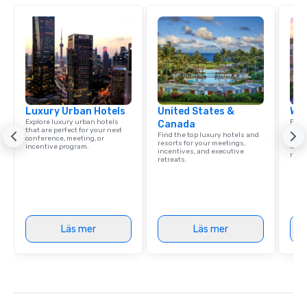
Luxury Urban Hotels
United States &
Wes
Explore luxury urban hotels
Find 
Canada
that are perfect for your next
resor
Find the top luxury hotels and
conference, meeting, or
State
resorts for your meetings,
incentive program.
ince
incentives, and executive
retre
retreats.
Läs mer
Läs mer