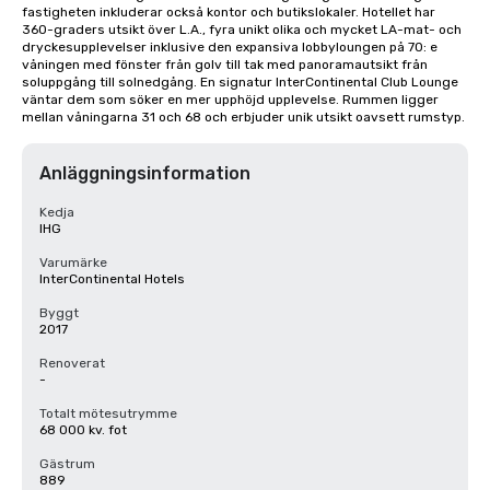
fastigheten inkluderar också kontor och butikslokaler. Hotellet har 
360-graders utsikt över L.A., fyra unikt olika och mycket LA-mat- och 
dryckesupplevelser inklusive den expansiva lobbyloungen på 70: e 
våningen med fönster från golv till tak med panoramautsikt från 
soluppgång till solnedgång. En signatur InterContinental Club Lounge 
väntar dem som söker en mer upphöjd upplevelse. Rummen ligger 
mellan våningarna 31 och 68 och erbjuder unik utsikt oavsett rumstyp.
Anläggningsinformation
Kedja
IHG
Varumärke
InterContinental Hotels
Byggt
2017
Renoverat
-
Totalt mötesutrymme
68 000 kv. fot
Gästrum
889