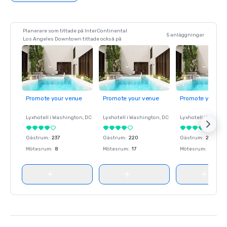
Planerare som tittade på InterContinental
5 anläggningar
Los Angeles Downtown tittade också på
Promote your venue
Promote your venue
Promote your ve
Lyxhotell i
Washington
, DC
Lyxhotell i
Washington
, DC
Lyxhotell i
Washin
Gästrum
:
237
Gästrum
:
220
Gästrum
:
237
Mötesrum
:
8
Mötesrum
:
17
Mötesrum
:
8