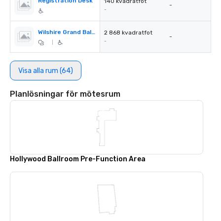
Registration Desk
140 kvadratfot
-
-
Wilshire Grand Ballroom Garden
2 868 kvadratfot
-
-
|
Visa alla rum (64)
Planlösningar för mötesrum
Hollywood Ballroom Pre-Function Area