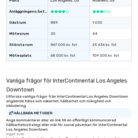
Plats
Los Angeles
, US
Anaheim
, US
Anläggningens betyg
Gästrum
889
1 030
Mötesrum
35
44
Största rum
867 000 kv. fot
25 636 kv. fot
Mötesplats
68 000 kv. fot
109 000 kv. fot
Vanliga frågor för InterContinental Los Angeles
Downtown
Utforska vanliga frågor från InterContinental Los Angeles Downtown
angående hälsa och säkerhet, hållbarhet och mångfald och
inkludering.
HÅLLBARA METODER
Ange kommentarer eller en link till en offentligt kommunicerad
hållbarhetsstrategi eller mål för social påverkan för InterContinental
Los Angeles Downtown.
Inget svar.