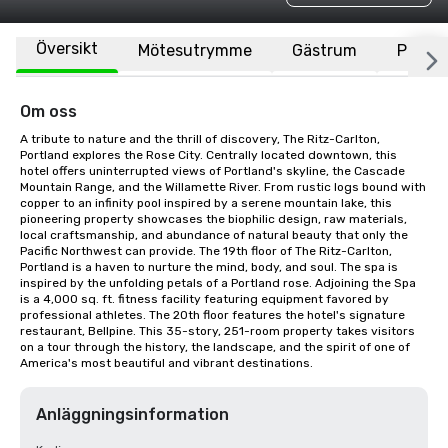
Översikt
Mötesutrymme
Gästrum
Plats
Om oss
A tribute to nature and the thrill of discovery, The Ritz-Carlton, 
Portland explores the Rose City. Centrally located downtown, this 
hotel offers uninterrupted views of Portland's skyline, the Cascade 
Mountain Range, and the Willamette River. From rustic logs bound with 
copper to an infinity pool inspired by a serene mountain lake, this 
pioneering property showcases the biophilic design, raw materials, 
local craftsmanship, and abundance of natural beauty that only the 
Pacific Northwest can provide. The 19th floor of The Ritz-Carlton, 
Portland is a haven to nurture the mind, body, and soul. The spa is 
inspired by the unfolding petals of a Portland rose. Adjoining the Spa 
is a 4,000 sq. ft. fitness facility featuring equipment favored by 
professional athletes. The 20th floor features the hotel's signature 
restaurant, Bellpine. This 35-story, 251-room property takes visitors 
on a tour through the history, the landscape, and the spirit of one of 
America's most beautiful and vibrant destinations.
Anläggningsinformation