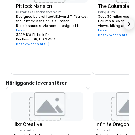
Pittock Mansion
The Columbia Ri
Historiska landmärken
3 mi
Park
30 mi
Designed by architect Edward T. Foulkes, 
Just 30 miles east of 
the Pittock Mansion is a French 
Columbia River Gorge
Renaissance style home designed to 
views, hiking and moun
capture the view of Downtown Portland 
Läs mer
and more than 90 wat
Läs mer
and the Cascade Mountains. Built in 1912 
3229 NW Pittock Dr
must see locations in
Besök webbplats
for the editor of The Oregonian 
Portland, OR, US 97201
Multnomah Falls, Crow
Newspaper, Henry Pittock, this piece of 
House, Hood River Fru
Besök webbplats
history has been maintained for visitors 
Historic Columbia Ri
to get a glimpse of life in Portland at its 
infancy.
Närliggande leverantörer
ilixr Creative
Infinite Oregon T
Flera städer
Portland