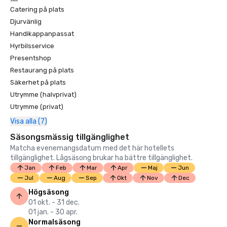
Catering på plats
Djurvänlig
Handikappanpassat
Hyrbilsservice
Presentshop
Restaurang på plats
Säkerhet på plats
Utrymme (halvprivat)
Utrymme (privat)
Visa alla (7)
Säsongsmässig tillgänglighet
Matcha evenemangsdatum med det här hotellets
tillgänglighet. Lågsäsong brukar ha bättre tillgänglighet.
Jan
Feb
Mar
Apr
Maj
Jun
Jul
Aug
Sep
Okt
Nov
Dec
Högsäsong
01 okt. - 31 dec.
01 jan. - 30 apr.
Normalsäsong