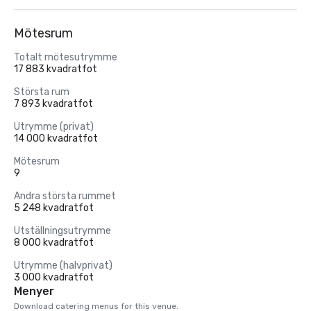
Mötesrum
Totalt mötesutrymme
17 883 kvadratfot
Största rum
7 893 kvadratfot
Utrymme (privat)
14 000 kvadratfot
Mötesrum
9
Andra största rummet
5 248 kvadratfot
Utställningsutrymme
8 000 kvadratfot
Utrymme (halvprivat)
3 000 kvadratfot
Menyer
Download catering menus for this venue.