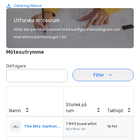
Catering Menus
Utforska mötesrum
Hitta det perfekta rummet med konfigurationsdiagram och
interaktiva planlösningar i 3D.
Mötesutrymme
Deltagare
Filter
Storlek på
Namn
rum
Takhöjd
7 893 kvadratfot
The Ritz-Carlton Ballroom
16 fot
82 x 96 kv. fot