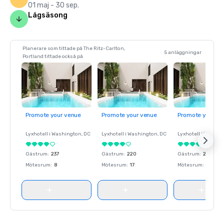
01 maj - 30 sep.
Lågsäsong
Planerare som tittade på The Ritz-Carlton,
5 anläggningar
Portland tittade också på
Promote your venue
Promote your venue
Promote your ve
Lyxhotell i
Washington
, DC
Lyxhotell i
Washington
, DC
Lyxhotell i
Washin
Gästrum
:
237
Gästrum
:
220
Gästrum
:
237
Mötesrum
:
8
Mötesrum
:
17
Mötesrum
:
8