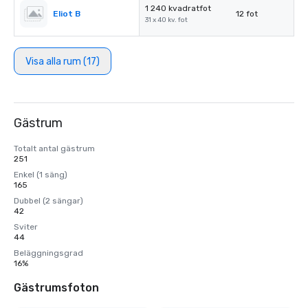
1 240 kvadratfot
Eliot B
12 fot
31 x 40 kv. fot
Visa alla rum (17)
Gästrum
Totalt antal gästrum
251
Enkel (1 säng)
165
Dubbel (2 sängar)
42
Sviter
44
Beläggningsgrad
16%
Gästrumsfoton