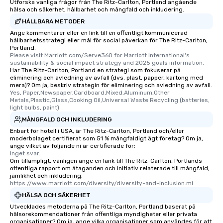
Utforska vanliga frågor från The Ritz-Carlton, Portland angående
hälsa och säkerhet, hållbarhet och mångfald och inkludering.
HÅLLBARA METODER
Ange kommentarer eller en link till en offentligt kommunicerad
hållbarhetsstrategi eller mål för social påverkan för The Ritz-Carlton,
Portland.
Please visit Marriott.com/Serve360 for Marriott International's 
sustainability & social impact strategy and 2025 goals information.
Har The Ritz-Carlton, Portland en strategi som fokuserar på
eliminering och avledning av avfall (dvs. plast, papper, kartong med
mera)? Om ja, beskriv strategin för eliminering och avledning av avfall.
Yes, Paper,Newspaper,Cardboard,Mixed,Aluminum,Other 
Metals,Plastic,Glass,Cooking Oil,Universal Waste Recycling (batteries, 
light bulbs, paint)
MÅNGFALD OCH INKLUDERING
Enbart för hotell i USA, är The Ritz-Carlton, Portland och/eller
moderbolaget certifierat som 51 % mångfaldigt ägt företag? Om ja,
ange vilket av följande ni är certifierade för:
Inget svar.
Om tillämpligt, vänligen ange en länk till The Ritz-Carlton, Portlands
offentliga rapport om åtaganden och initiativ relaterade till mångfald,
jämlikhet och inkludering.
https://www.marriott.com/diversity/diversity-and-inclusion.mi
HÄLSA OCH SÄKERHET
Utvecklades metoderna på The Ritz-Carlton, Portland baserat på
hälsorekommendationer från offentliga myndigheter eller privata
organisationer? Om ja, ange vilka organisationer som användes för att