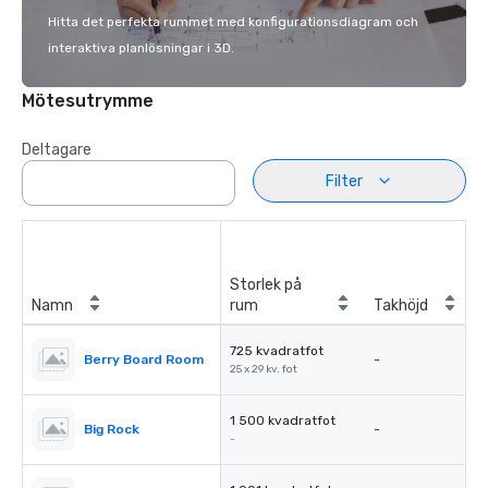
Hitta det perfekta rummet med konfigurationsdiagram och
interaktiva planlösningar i 3D.
Mötesutrymme
Deltagare
Filter
Storlek på
Namn
rum
Takhöjd
725 kvadratfot
Berry Board Room
-
25 x 29 kv. fot
1 500 kvadratfot
Big Rock
-
-