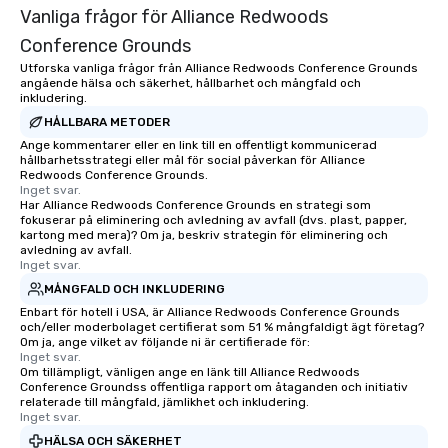
Vanliga frågor för Alliance Redwoods
Conference Grounds
Utforska vanliga frågor från Alliance Redwoods Conference Grounds
angående hälsa och säkerhet, hållbarhet och mångfald och
inkludering.
HÅLLBARA METODER
Ange kommentarer eller en link till en offentligt kommunicerad
hållbarhetsstrategi eller mål för social påverkan för Alliance
Redwoods Conference Grounds.
Inget svar.
Har Alliance Redwoods Conference Grounds en strategi som
fokuserar på eliminering och avledning av avfall (dvs. plast, papper,
kartong med mera)? Om ja, beskriv strategin för eliminering och
avledning av avfall.
Inget svar.
MÅNGFALD OCH INKLUDERING
Enbart för hotell i USA, är Alliance Redwoods Conference Grounds
och/eller moderbolaget certifierat som 51 % mångfaldigt ägt företag?
Om ja, ange vilket av följande ni är certifierade för:
Inget svar.
Om tillämpligt, vänligen ange en länk till Alliance Redwoods
Conference Groundss offentliga rapport om åtaganden och initiativ
relaterade till mångfald, jämlikhet och inkludering.
Inget svar.
HÄLSA OCH SÄKERHET