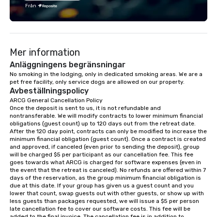
team building, archery tag, and
Från
challenge courses for a day full of
adventure. Our team can help assist
you in planning your custom event. We
serve a number of different meal and
Mer information
snack options to make your day with
your team enjoyable and successful.
Anläggningens begränsningar
We have a large dining hall that can
No smoking in the lodging, only in dedicated smoking areas. We are a 
pet free facility, only service dogs are allowed on our property.
serve 450 guests at a time. But, if you
Avbeställningspolicy
would like a more intimate upscale
ARCG General Cancellation Policy

option, our full catering team can work
Once the deposit is sent to us, it is not refundable and 
with you to create the meal of your
nontransferable. We will modify contracts to lower minimum financial 
dreams! If you would like to use a
obligations (guest count) up to 120 days out from the retreat date. 
After the 120 day point, contracts can only be modified to increase the 
meeting room we have a number of
minimum financial obligation (guest count). Once a contract is created 
different rooms that are available,
and approved, if canceled (even prior to sending the deposit), group 
from boardrooms to large venues. We
will be charged $5 per participant as our cancellation fee. This fee 
goes towards what ARCG is charged for software expenses (even in 
have cozy lodging options ranging
the event that the retreat is canceled). No refunds are offered within 7 
anywhere from cabins to cottages.
days of the reservation, as the group minimum financial obligation is 
Wake up under the canopy in a
due at this date. If your group has given us a guest count and you 
lower that count, swap guests out with other guests, or show up with 
forested paradise at whatever level
less guests than packages requested, we will issue a $5 per person 
of creature comfort your team
late cancellation fee to cover our software costs. This fee will be 
prefers. Call or email us today to plan
added to the final invoice. The cancellation fee is in addition to 