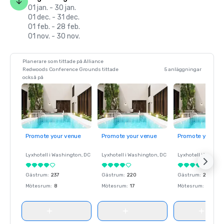
01 jan. - 30 jan.
01 dec. - 31 dec.
01 feb. - 28 feb.
01 nov. - 30 nov.
Planerare som tittade på Alliance
Redwoods Conference Grounds tittade
5 anläggningar
också på
Promote your venue
Promote your venue
Promote your ve
Lyxhotell i
Washington
, DC
Lyxhotell i
Washington
, DC
Lyxhotell i
Washin
Gästrum
:
237
Gästrum
:
220
Gästrum
:
237
Mötesrum
:
8
Mötesrum
:
17
Mötesrum
:
8