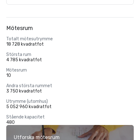
Mötesrum
Totalt mötesutrymme
18 728 kvadratfot
Största rum
4 785 kvadratfot
Mötesrum
10
Andra största rummet
3 750 kvadratfot
Utrymme (utomhus)
5 052 960 kvadratfot
Stående kapacitet
480
Utforska mötesrum