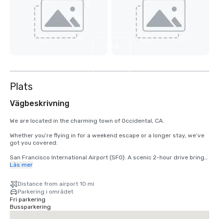
Visa
5
till
Plats
Vägbeskrivning
We are located in the charming town of Occidental, CA.

Whether you’re flying in for a weekend escape or a longer stay, we’ve 
got you covered:

San Francisco International Airport (SFO): A scenic 2-hour drive brings 
you from arrival to relaxation.

Läs mer
Santa Rosa’s Charles M. Schulz – Sonoma County Airport (STS): Only 
Distance from airport 10 mi
35 minutes from our doorstep — the fastest route to your rustic 
Parkering i området
retreat.
Fri parkering
Bussparkering