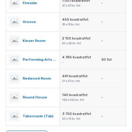
1 001 kvadratfot
Fireside
-
47 x 23 kv. fot
455 kvadratfot
Groove
-
35 x 13 kv. fot
2 100 kvadratfot
Kinser Room
-
50 x 42 kv. fot
4 785 kvadratfot
Performing Arts Center (PAC)
30 fot
-
441 kvadratfot
Redwood Room
-
21 x 21 kv. fot
140 kvadratfot
Round House
-
14,5 x 14,5 kv. fot
3 750 kvadratfot
Tabernacle (Tab)
-
50 x 75 kv. fot