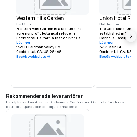
Western Hills Garden
Union Hotel Res
Park
5 mi
Nattliv
3 mi
Western Hills Garden is a unique three-
The Occidental Union 
acre nonprofit botanical refuge in 
established in 1879. I
Occidental, California that delivers a 
Gonnella Family since
sensory explosion of textures, colors, 
Läs mer
building houses a cafe
Läs mer
shapes, and sounds. It’s a stunning 
16250 Coleman Valley Rd.
room, and The Bocce 
3731 Main St
example of cultivated biodiversity, home 
Occidental, CA, US 95465
opens at 6 am every 
Occidental, CA, US 
to rare and important plant species, 
freshly baked pastrie
Besök webbplats
Besök webbplats
many that are nearly extinct in nature.
dining rooms and salo
am. A favorite lunch o
Union usually includes
soups, pizzas, pastas
of course the house t
is known for serving t
beer in town. The Uni
generations of famili
Rekommenderade leverantörer
gather in Sonoma Co
Handplockad av Alliance Redwoods Conference Grounds för deras 
betrodda tjänst och smidiga samarbete.