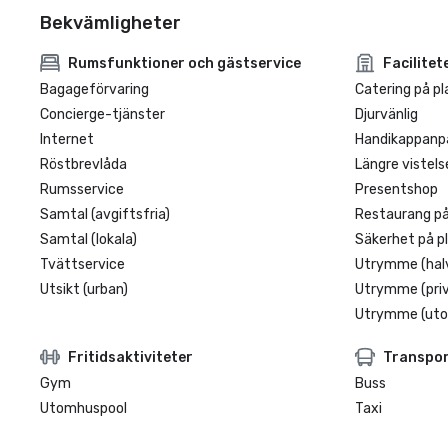
Bekvämligheter
Rumsfunktioner och gästservice
Facilitet
Bagageförvaring
Catering på pl
Concierge-tjänster
Djurvänlig
Internet
Handikappanp
Röstbrevlåda
Längre vistels
Rumsservice
Presentshop
Samtal (avgiftsfria)
Restaurang på
Samtal (lokala)
Säkerhet på p
Tvättservice
Utrymme (halv
Utsikt (urban)
Utrymme (pri
Utrymme (ut
Fritidsaktiviteter
Transpo
Gym
Buss
Utomhuspool
Taxi