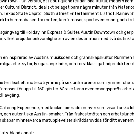
wntown - University, ett boutiquehotell där lokal kultur, modern komf
er Cultural District. Idealiskt beläget bara några minuter från Waterloo
, Texas State Capitol, Sixth Street Entertainment District, Rainey St
erfekta hemmabasen för möten, konferenser, sportevenemang, och friti
ångväg till Holiday Inn Express & Suites Austin Downtown och ger pl
, vilket erbjuder bekvämligheten av en destination med två distinkta
och en inspirerad av Austins musikscen och grannskapskultur. Rummen ha
mliga arbetsytor, lyxiga sängkläder, och förstklassiga badprodukter 
eter flexibelt mötesutrymme på sex unika arenor som rymmer chefs
erenser för upp till 150 gäster. Våra erfarna evenemangsproffs arbeta
ll avgång.

atering Experience, med kockinspirerade menyer som visar färska lok
er, och autentiska Austin-smaker. Från frukostmöten och arbetsluncher
m skapar minnesvärda matupplevelser skräddarsydda för ditt evenema
lats, bland annat:
