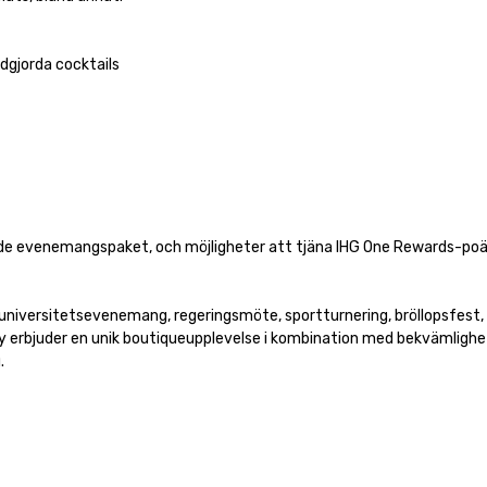
gjorda cocktails

ade evenemangspaket, och möjligheter att tjäna IHG One Rewards-po
niversitetsevenemang, regeringsmöte, sportturnering, bröllopsfest, e
 erbjuder en unik boutiqueupplevelse i kombination med bekvämlighet

