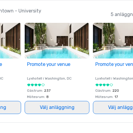
etablerade standarder för kvalitet
ntown - University
renlighet, service och övergripand
5 anläggn
gästupplevelse. Kombinerat med 
boutique-atmosfär, anslutet ca
dubbla hotell, flexibelt mötesutr
prisbelönt gästtillfredsställelse, p
kan boka med förtroende och vet
deras deltagare kommer att njuta
e
Promote your venue
Promote your ve
DC
Lyxhotell i
Washington
, DC
Lyxhotell i
Washingto
Gästrum
:
237
Gästrum
:
220
Mötesrum
:
8
Mötesrum
:
17
ing
Välj anläggning
Välj anläg