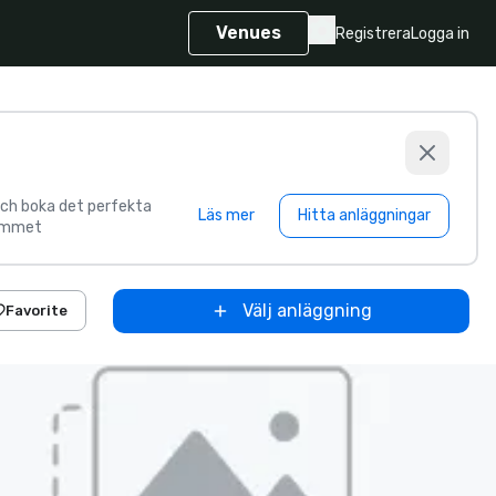
Venues
Registrera
Logga in
och boka det perfekta
Läs mer
Hitta anläggningar
ymmet
Välj anläggning
Favorite