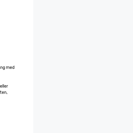
äng med 
ller 
en, 