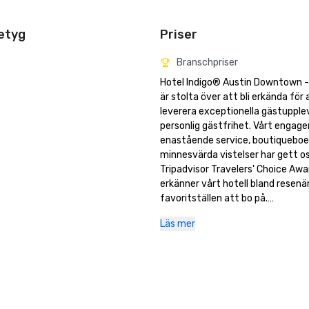
etyg
Priser
Branschpriser
Hotel Indigo® Austin Downtown - 
är stolta över att bli erkända för a
leverera exceptionella gästupplev
personlig gästfrihet. Vårt engage
enastående service, boutiqueboe
minnesvärda vistelser har gett oss
Tripadvisor Travelers' Choice Awa
erkänner vårt hotell bland resenär
favoritställen att bo på.

Läs mer
Tripadvisor Travelers' Choice-pris
Tilldelas boenden som konsekvent
enastående resenärers recensione
betyg under det senaste året. Trav
Choice Award erkänner hotell som 