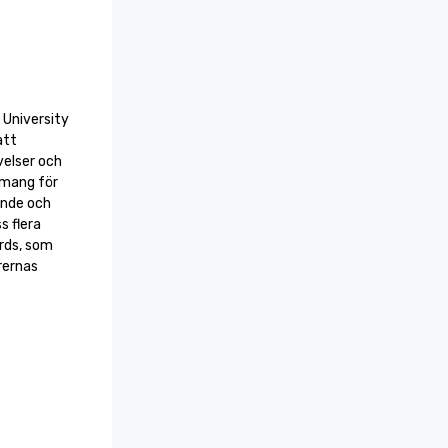
University 
tt 
elser och 
mang för 
nde och 
 flera 
rds, som 
ernas 
 2026

 har fått 
r och 
ellers' 
levererar 