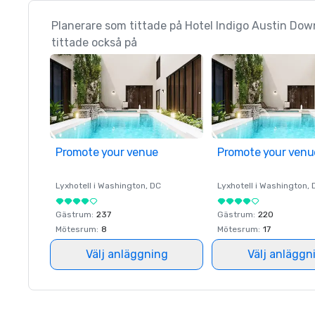
Planerare som tittade på Hotel Indigo Austin Dow
tittade också på
Promote your venue
Promote your venu
Lyxhotell i
Washington
, DC
Lyxhotell i
Washington
, 
Gästrum
:
237
Gästrum
:
220
Mötesrum
:
8
Mötesrum
:
17
Välj anläggning
Välj anläggn