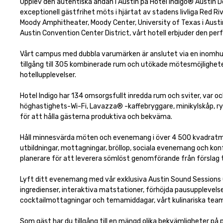
Upplev den autentiska andan i Austin på Hotel Indigo® Austin Do
exceptionell gästfrihet möts i hjärtat av stadens livliga Red Riv
Moody Amphitheater, Moody Center, University of Texas i Austin
Austin Convention Center District, vårt hotell erbjuder den p
Vårt campus med dubbla varumärken är anslutet via en inomhusg
tillgång till 305 kombinerade rum och utökade mötesmöjligheter
hotellupplevelser.

Hotel Indigo har 134 omsorgsfullt inredda rum och sviter, var 
höghastighets-Wi-Fi, Lavazza® -kaffebryggare, minikylskåp, ry
för att hålla gästerna produktiva och bekväma.

Håll minnesvärda möten och evenemang i över 4 500 kvadratm
utbildningar, mottagningar, bröllop, sociala evenemang och konf
planerare för att leverera sömlöst genomförande från förslag ti
Lyft ditt evenemang med vår exklusiva Austin Sound Sessions C
ingredienser, interaktiva matstationer, förhöjda pausupplevels
cocktailmottagningar och temamiddagar, vårt kulinariska tea
Som gäst har du tillgång till en mängd olika bekvämligheter på p