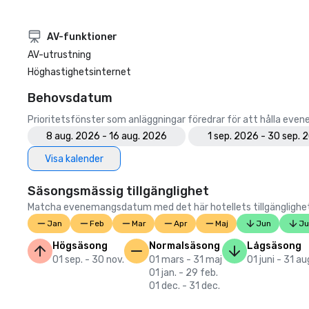
AV-funktioner
AV-utrustning
Höghastighetsinternet
Behovsdatum
Prioritetsfönster som anläggningar föredrar för att hålla eve
8 aug. 2026 - 16 aug. 2026
1 sep. 2026 - 30 sep. 
Visa kalender
Säsongsmässig tillgänglighet
Matcha evenemangsdatum med det här hotellets tillgänglighet. 
Jan
Feb
Mar
Apr
Maj
Jun
Ju
Högsäsong
Normalsäsong
Lågsäsong
01 sep. - 30 nov.
01 mars - 31 maj
01 juni - 31 au
01 jan. - 29 feb.
01 dec. - 31 dec.