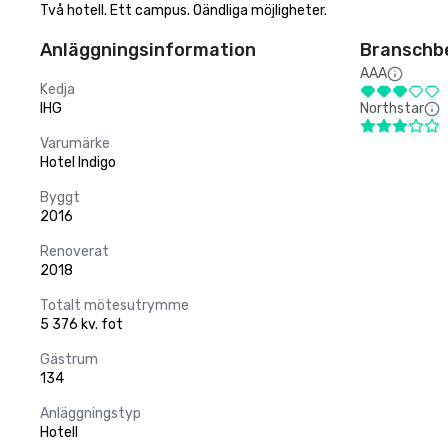
Två hotell. Ett campus. Oändliga möjligheter.
Anläggningsinformation
Branschb
AAA
Kedja
IHG
Northstar
Varumärke
Hotel Indigo
Byggt
2016
Renoverat
2018
Totalt mötesutrymme
5 376 kv. fot
Gästrum
134
Anläggningstyp
Hotell