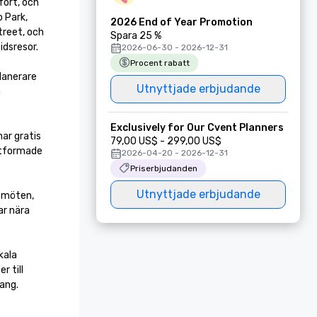
ort, och 
 Park, 
2026 End of Year Promotion
reet, och 
Spara 25 %
dsresor.

2026-06-30 - 2026-12-31
Procent rabatt
anerare 
Utnyttjade erbjudande
 
Exclusively for Our Cvent Planners
r gratis 
79,00 US$ - 299,00 US$
utformade 
2026-04-20 - 2026-12-31
Priserbjudanden
Utnyttjade erbjudande
möten, 
r nära 
ala 
 till 
ng.
