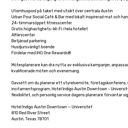
Utomhuspool på taket med utsikt över centrala Austin

Urban Pour Social Café & Bar med lokalt inspirerad mat och hand
24-timmarsöppet fitnesscenter

Gratis höghastighets-Wi-Fi i hela hotellet

Affärscenter

Betjänad parkering

Husdjursvänligt boende

Fördelar med IHG One Rewards®

Mötesplanerare kan dra nytta av exklusiva kampanjer, anpass
kvalificerade möten och evenemang.

Oavsett om du planerar ett styrelsemöte, företagskonferens, u
incitamentsprogram, Hotel Indigo Austin Downtown - University
flexibilitet, och personlig service dagens planerare förväntar sig.
Hotel Indigo Austin Downtown — Universitet

810 Red River Street

Austin, Texas 78701
