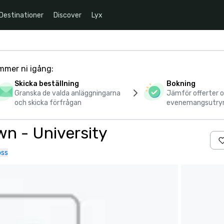
Destinationer
Discover
Lyx
mmer ni igång:
Skicka beställning
Bokning
Granska de valda anläggningarna
Jämför offerter 
och skicka förfrågan
evenemangsutr
n - University
oss