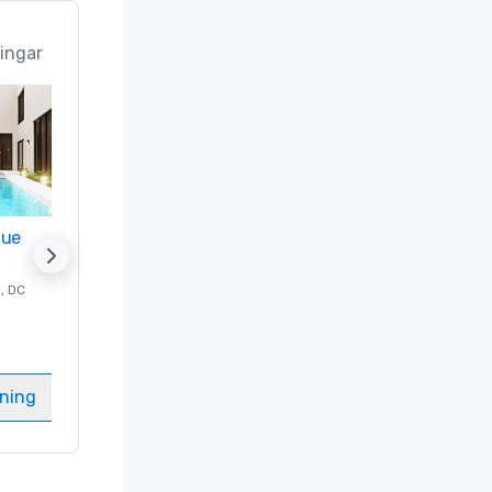
, 
e 
ingar
vår 
mpus med 
ymme, och 
lanerare 
a att 
 av en 
nue
Promote your venue
n
, DC
Lyxhotell i
Washington
, DC
Gästrum
:
237
Mötesrum
:
8
gning
Välj anläggning