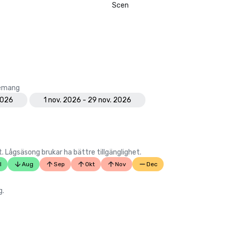
Scen
Tripadvisors Travellers' Choice-pr
Detta erkännande belyser vårt å
att tillhandahålla konsekvent exce
gästfrihet och förstärker vårt ry
ett av Downtown Austins föredra
boutiquehotell. Från genomtänkt
lokalt inspirerade restauranger till
nemang
mötesupplevelser och personlig se
2026
1 nov. 2026 - 29 nov. 2026
varje aspekt av gästresan fokuser
överträffa förväntningarna.

Branschbetyg

Lågsäsong brukar ha bättre tillgänglighet.
AAA-klassad

l
Aug
Sep
Okt
Nov
Dec
Hotel Indigo Austin Downtown - Un
g.
är erkänt av AAA, en av Nordamer
respekterade reseorganisationer
betyg ger resenärer och mötespla
förtroende för att hotellet uppfyl