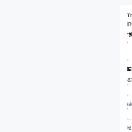
Th
旧
*
联
名
组
电