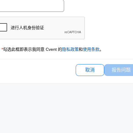
*
勾选此框即表示我同意 Cvent 的
隐私政策
和
使用条款
。
取消
报告问题