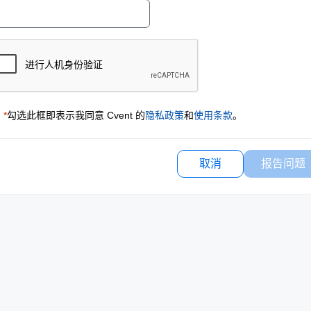
*
勾选此框即表示我同意 Cvent 的
隐私政策
和
使用条款
。
取消
报告问题