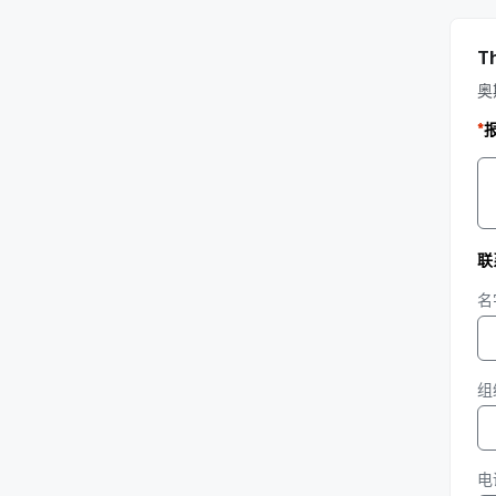
T
奥
*
联
名
组
电