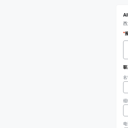
A
西
*
联
名
组
电