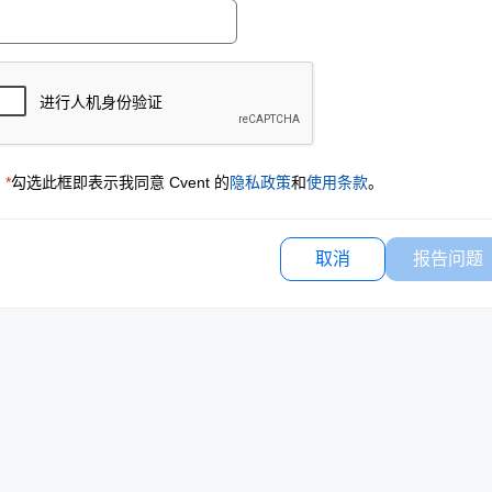
*
勾选此框即表示我同意 Cvent 的
隐私政策
和
使用条款
。
取消
报告问题