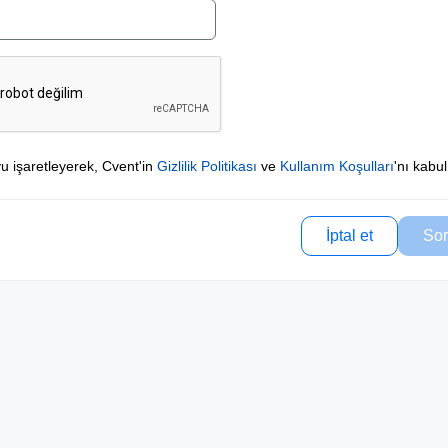
u işaretleyerek, Cvent'in
Gizlilik Politikası
ve
Kullanım Koşulları
'nı kabu
İptal et
Sor