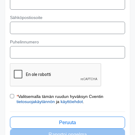
Sähköpostiosoite
Puhelinnumero
*
Valitsemalla tämän ruudun hyväksyn Cventin
tietosuojakäytännön
ja
käyttöehdot
.
Peruuta
Raportoi ongelma