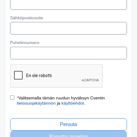
Sähköpostiosoite
Puhelinnumero
*
Valitsemalla tämän ruudun hyväksyn Cventin
tietosuojakäytännön
ja
käyttöehdot
.
Peruuta
Raportoi ongelma