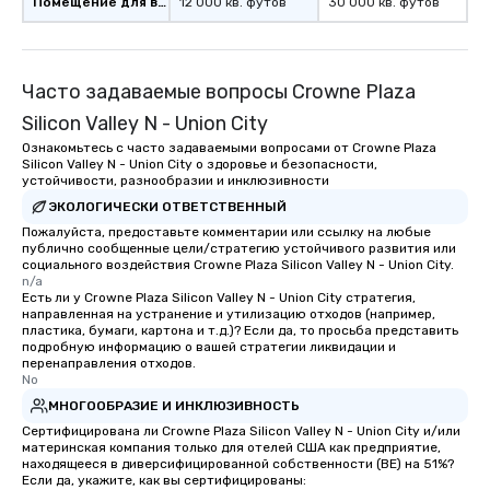
Помещение для встречи
12 000 кв. футов
30 000 кв. футов
Часто задаваемые вопросы Crowne Plaza
Silicon Valley N - Union City
Ознакомьтесь с часто задаваемыми вопросами от Crowne Plaza
Silicon Valley N - Union City о здоровье и безопасности,
устойчивости, разнообразии и инклюзивности
ЭКОЛОГИЧЕСКИ ОТВЕТСТВЕННЫЙ
Пожалуйста, предоставьте комментарии или ссылку на любые
публично сообщенные цели/стратегию устойчивого развития или
социального воздействия Crowne Plaza Silicon Valley N - Union City.
n/a
Есть ли у Crowne Plaza Silicon Valley N - Union City стратегия,
направленная на устранение и утилизацию отходов (например,
пластика, бумаги, картона и т.д.)? Если да, то просьба представить
подробную информацию о вашей стратегии ликвидации и
перенаправления отходов.
No
МНОГООБРАЗИЕ И ИНКЛЮЗИВНОСТЬ
Сертифицирована ли Crowne Plaza Silicon Valley N - Union City и/или
материнская компания только для отелей США как предприятие,
находящееся в диверсифицированной собственности (BE) на 51%?
Если да, укажите, как вы сертифицированы: