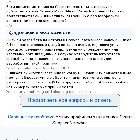
NA
Если применимо, не могли бы вы предоставить ссылку на
публичный отчет Crowne Plaza Silicon Valley N - Union City об их
обязательствах и инициативах, связанных с разнообразием,
равенством и инклюзивностью?
n/a
ЗДОРОВЬЕ И БЕЗОПАСНОСТЬ
Были ли разработаны методы в Crowne Plaza Silicon Valley N - Union
City на основе рекомендаций по оказанию медицинских услуг
государственными правительственными учреждениями или
частными организациями? В случае утвердительного ответа
просьба указать, какие организации использовались для
разработки такой практики.
Yes, From Alameda County and IHG
Очищает ли Crowne Plaza Silicon Valley N - Union City общественные
места и общедоступные объекты (например, конференц-залы,
рестораны, лифты и т. д.)? Если да, то просьба сообщить о любых
новых мерах, которые принимаются.
Yes, hourly sanitizing and cleaning public areas
Посмотреть все вопросы и ответы
Сообщите о проблеме
с этим профилем заведения в Cvent
Supplier Network.