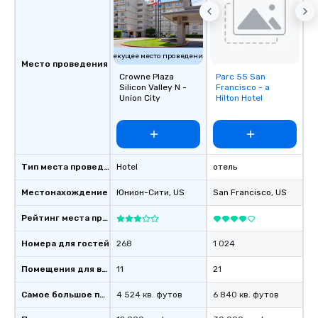
Текущее место проведения
Место проведения
Crowne Plaza
Parc 55 San
Removed from
Silicon Valley N -
Francisco - a
favorites
Union City
Hilton Hotel
Тип места проведения
Hotel
отель
Местонахождение
Юнион-Сити
, US
San Francisco
, US
Рейтинг места проведения
Номера для гостей
268
1 024
Помещения для встреч
11
21
Самое большое помещение
4 524 кв. футов
6 840 кв. футов