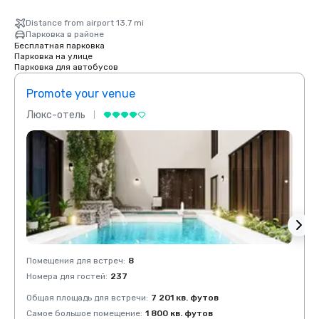
Distance from airport 13.7 mi
Парковка в районе
Бесплатная парковка
Парковка на улице
Парковка для автобусов
Promote your venue
Prom
Люкс-отель
Люкс
Помещения для встреч
:
8
Помещ
Номера для гостей
:
237
Номер
Общая площадь для встречи
:
7 201 кв. футов
Общая
Самое большое помещение
:
1 800 кв. футов
Самое