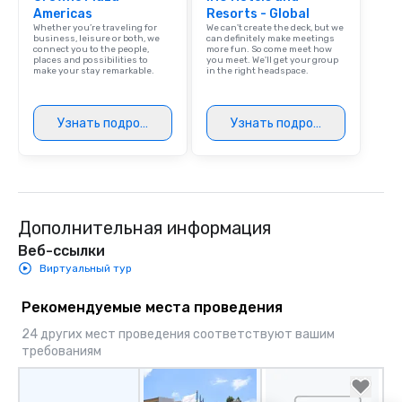
Americas
Resorts - Global
Whether you’re traveling for
We can't create the deck, but we
business, leisure or both, we
can definitely make meetings
connect you to the people,
more fun. So come meet how
places and possibilities to
you meet. We'll get your group
make your stay remarkable.
in the right headspace.
Узнать подробнее
Узнать подробнее
Дополнительная информация
Веб-ссылки
Виртуальный тур
Рекомендуемые места проведения
24 других мест проведения соответствуют вашим
требованиям