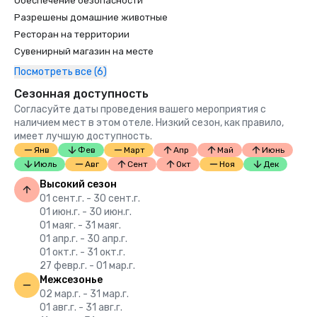
Обеспечение безопасности
Разрешены домашние животные
Ресторан на территории
Сувенирный магазин на месте
Посмотреть все (6)
Сезонная доступность
Согласуйте даты проведения вашего мероприятия с
наличием мест в этом отеле. Низкий сезон, как правило,
имеет лучшую доступность.
Янв
Фев
Март
Апр
Май
Июнь
Июль
Авг
Сент
Окт
Ноя
Дек
Высокий сезон
01 сент.г. - 30 сент.г.
01 июн.г. - 30 июн.г.
01 маяг. - 31 маяг.
01 апр.г. - 30 апр.г.
01 окт.г. - 31 окт.г.
27 февр.г. - 01 мар.г.
Межсезонье
02 мар.г. - 31 мар.г.
01 авг.г. - 31 авг.г.