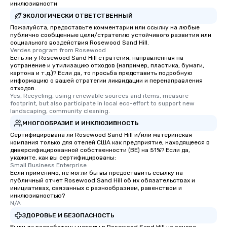
инклюзивности
ЭКОЛОГИЧЕСКИ ОТВЕТСТВЕННЫЙ
Пожалуйста, предоставьте комментарии или ссылку на любые
публично сообщенные цели/стратегию устойчивого развития или
социального воздействия Rosewood Sand Hill.
Verdes program from Rosewood
Есть ли у Rosewood Sand Hill стратегия, направленная на
устранение и утилизацию отходов (например, пластика, бумаги,
картона и т.д.)? Если да, то просьба представить подробную
информацию о вашей стратегии ликвидации и перенаправления
отходов.
Yes, Recycling, using renewable sources and items, measure 
footprint, but also participate in local eco-effort to support new 
landscaping, community cleaning.
МНОГООБРАЗИЕ И ИНКЛЮЗИВНОСТЬ
Сертифицирована ли Rosewood Sand Hill и/или материнская
компания только для отелей США как предприятие, находящееся в
диверсифицированной собственности (BE) на 51%? Если да,
укажите, как вы сертифицированы:
Small Business Enterprise
Если применимо, не могли бы вы предоставить ссылку на
публичный отчет Rosewood Sand Hill об их обязательствах и
инициативах, связанных с разнообразием, равенством и
инклюзивностью?
N/A
ЗДОРОВЬЕ И БЕЗОПАСНОСТЬ