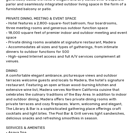
parlor and seamlessly integrated outdoor living space in the form of a 
furnished balcony or patio.

PRIVATE DINING, MEETING & EVENT SPACE

· Hotel features a 2,800-square-foot ballroom, four boardrooms, 
three meeting rooms and generous outdoor function space

· 18,000 square feet of premier indoor and outdoor meeting and event 
space

· Private dining rooms available at signature restaurant, Madera

· Accommodates all sizes and types of gatherings, from intimate 
dinners to outdoor functions for 500

· High-speed Internet access and full A/V services complement all 
venues.

DINING

A comfortable elegant ambiance, picturesque views and outdoor 
terraces welcome guests and locals to Madera, the hotel’s signature 
restaurant. Featuring an open artisan wood-burning kitchen and 
extensive wine list, Madera serves Northern California cuisine that 
celebrates the culinary traditions of the Bay Area. In addition to indoor 
and outdoor dining, Madera offers two private dining rooms with 
private terraces and cozy fireplaces. Warm, welcoming and elegant, 
The Library & Bar is a sophisticated gathering place offerings craft 
cocktails and light bites. The Pool Bar & Grill serves light sandwiches, 
delicious snacks and refreshing smoothies in season.

SERVICES & AMENITIES

· Asaya Spa
