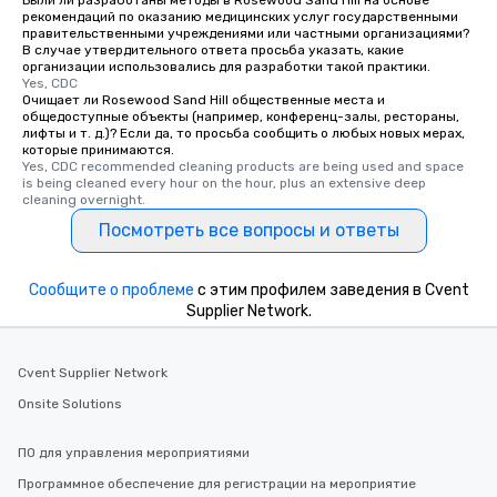
Были ли разработаны методы в Rosewood Sand Hill на основе
рекомендаций по оказанию медицинских услуг государственными
правительственными учреждениями или частными организациями?
В случае утвердительного ответа просьба указать, какие
организации использовались для разработки такой практики.
Yes, CDC
Очищает ли Rosewood Sand Hill общественные места и
общедоступные объекты (например, конференц-залы, рестораны,
лифты и т. д.)? Если да, то просьба сообщить о любых новых мерах,
которые принимаются.
Yes, CDC recommended cleaning products are being used and space 
is being cleaned every hour on the hour, plus an extensive deep 
cleaning overnight.
Посмотреть все вопросы и ответы
Сообщите о проблеме
с этим профилем заведения в Cvent
Supplier Network.
Cvent Supplier Network
Onsite Solutions
ПО для управления мероприятиями
Программное обеспечение для регистрации на мероприятие