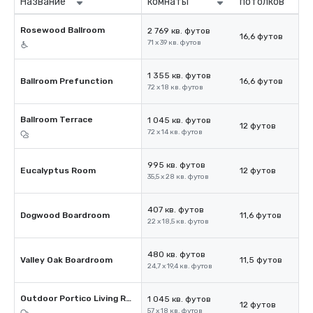
Название
комнаты
потолков
Rosewood Ballroom
2 769 кв. футов
16,6 футов
71 x 39 кв. футов
1 355 кв. футов
Ballroom Prefunction
16,6 футов
72 x 18 кв. футов
Ballroom Terrace
1 045 кв. футов
12 футов
72 x 14 кв. футов
995 кв. футов
Eucalyptus Room
12 футов
35,5 x 28 кв. футов
407 кв. футов
Dogwood Boardroom
11,6 футов
22 x 18,5 кв. футов
480 кв. футов
Valley Oak Boardroom
11,5 футов
24,7 x 19,4 кв. футов
Outdoor Portico Living Room
1 045 кв. футов
12 футов
57 x 18 кв. футов