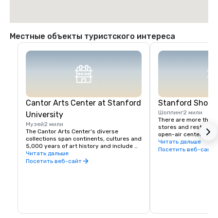
Местные объекты туристского интереса
Cantor Arts Center at Stanford
Stanford Shopp
Шоппинг
2 мили
University
There are more than 
Музей
2 мили
stores and restaurants
The Cantor Arts Center's diverse 
open-air center style
collections span continents, cultures and 
street markets. Stan
Читать дальше
5,000 years of art history and include 
Center features spec
Посетить веб-сайт
the largest gathering of Rodin bronzes 
Читать дальше
winning gardens and 
outside Paris. Home to a wide range of 
Посетить веб-сайт
sculptures by Californ
changing exhibitions, visitors are 
Shopping here is trul
recommended to take advantage of 
experience.
excellent docent tours, lectures, gallery 
talks, symposia, classes, and to watch 
out for special events. Admission is 
complimentary.