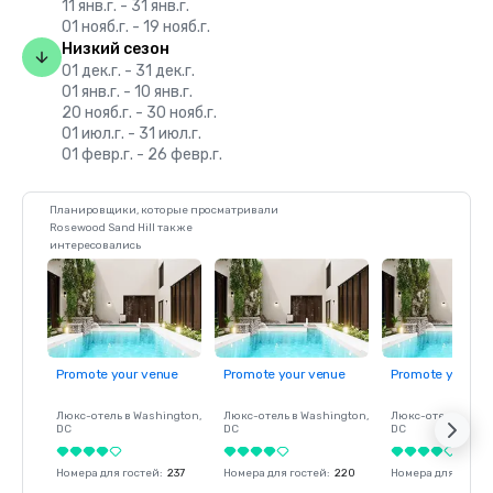
11 янв.г. - 31 янв.г.
01 нояб.г. - 19 нояб.г.
Низкий сезон
01 дек.г. - 31 дек.г.
01 янв.г. - 10 янв.г.
20 нояб.г. - 30 нояб.г.
01 июл.г. - 31 июл.г.
01 февр.г. - 26 февр.г.
Планировщики, которые просматривали
Rosewood Sand Hill также
интересовались
Promote your venue
Promote your venue
Promote your ve
Люкс-отель в
Washington
,
Люкс-отель в
Washington
,
Люкс-отель в
Was
DC
DC
DC
Номера для гостей
:
237
Номера для гостей
:
220
Номера для госте