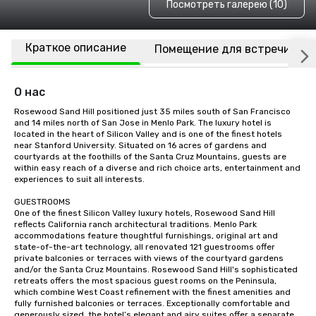
Посмотреть галерею (10)
Краткое описание
Помещение для встречи
О нас
Rosewood Sand Hill positioned just 35 miles south of San Francisco 
and 14 miles north of San Jose in Menlo Park. The luxury hotel is 
located in the heart of Silicon Valley and is one of the finest hotels 
near Stanford University. Situated on 16 acres of gardens and 
courtyards at the foothills of the Santa Cruz Mountains, guests are 
within easy reach of a diverse and rich choice arts, entertainment and 
experiences to suit all interests.

GUESTROOMS

One of the finest Silicon Valley luxury hotels, Rosewood Sand Hill 
reflects California ranch architectural traditions. Menlo Park 
accommodations feature thoughtful furnishings, original art and 
state-of-the-art technology, all renovated 121 guestrooms offer 
private balconies or terraces with views of the courtyard gardens 
and/or the Santa Cruz Mountains. Rosewood Sand Hill's sophisticated 
retreats offers the most spacious guest rooms on the Peninsula, 
which combine West Coast refinement with the finest amenities and 
fully furnished balconies or terraces. Exceptionally comfortable and 
generously sized, the hotel’s elegant and airy suites offer a separate 