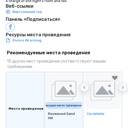
a charge of one night’s room and tax.
Веб-ссылки
Виртуальный тур
Панель «Подписаться»
Ресурсы места проведения
Encore AV pricing
Рекомендуемые места проведения
15 других мест проведения соответствуют вашим
требованиям
Текущее место проведения
Место проведения
Rosewood Sand
CordeValle
Removed from
Hill
favorites