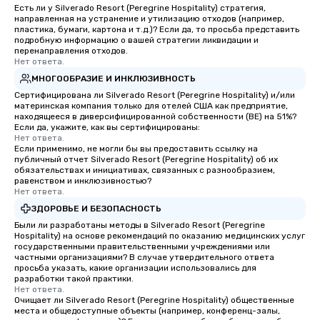
Есть ли у Silverado Resort (Peregrine Hospitality) стратегия,
направленная на устранение и утилизацию отходов (например,
пластика, бумаги, картона и т.д.)? Если да, то просьба представить
подробную информацию о вашей стратегии ликвидации и
перенаправления отходов.
Нет ответа.
МНОГООБРАЗИЕ И ИНКЛЮЗИВНОСТЬ
Сертифицирована ли Silverado Resort (Peregrine Hospitality) и/или
материнская компания только для отелей США как предприятие,
находящееся в диверсифицированной собственности (BE) на 51%?
Если да, укажите, как вы сертифицированы:
Нет ответа.
Если применимо, не могли бы вы предоставить ссылку на
публичный отчет Silverado Resort (Peregrine Hospitality) об их
обязательствах и инициативах, связанных с разнообразием,
равенством и инклюзивностью?
Нет ответа.
ЗДОРОВЬЕ И БЕЗОПАСНОСТЬ
Были ли разработаны методы в Silverado Resort (Peregrine
Hospitality) на основе рекомендаций по оказанию медицинских услуг
государственными правительственными учреждениями или
частными организациями? В случае утвердительного ответа
просьба указать, какие организации использовались для
разработки такой практики.
Нет ответа.
Очищает ли Silverado Resort (Peregrine Hospitality) общественные
места и общедоступные объекты (например, конференц-залы,