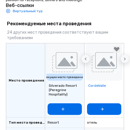
pavilion for receptions, dinners and meetings.
Веб-ссылки
Виртуальный тур
Рекомендуемые места проведения
24 других мест проведения соответствуют вашим
требованиям
Текущее место проведения
Место проведения
Silverado Resort
CordeValle
Removed from
(Peregrine
favorites
Hospitality)
Тип места проведения
Resort
отель