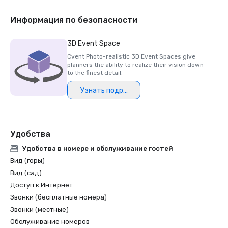
2018 & 2019 TripAdvisor Certificate of Excellence

2018 & 2019 Readers' Choice Award - Condé Nast Traveler

Информация по безопасности
2016 & 2017 Platinum Choice Award - Smart Meetings

2017 Best of Resorts - Meetings Today 

3D Event Space
2016 Top Northern California Resort - Condé Nast 
Cvent Photo-realistic 3D Event Spaces give
planners the ability to realize their vision down
to the finest detail.
Узнать подробнее
Удобства
Удобства в номере и обслуживание гостей
Вид (горы)
Вид (сад)
Доступ к Интернет
Звонки (бесплатные номера)
Звонки (местные)
Обслуживание номеров