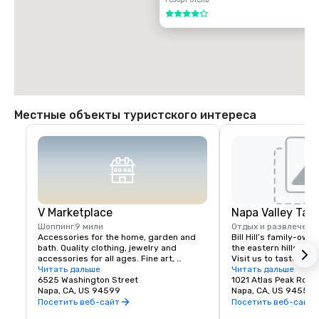
4 из 5
Местные объекты туристского интереса
V Marketplace
Napa Valley Tas
Шоппинг
9 мили
Отдых и развлечени
Accessories for the home, garden and 
Bill Hill’s family-own
bath. Quality clothing, jewelry and 
the eastern hills of Na
accessories for all ages. Fine art, 
Visit us to taste Pri
gourmet foods, chocolates, wines and 
Читать дальше
38° & Tetra wines.
Читать дальше
wine tasting. Romantic gifts and 
6525 Washington Street
1021 Atlas Peak Rd
collectibles from Napa Valley and around 
Napa, CA, US 94599
Napa, CA, US 94559
the world, complementing a delightful 
Посетить веб-сайт
Посетить веб-сайт
variety of Wine Country dining.