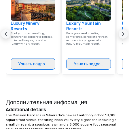
Luxury Winery
Luxury Mountain
Uni
Resorts
Resorts
Ca
Book your next meeting,
Book your next meeting,
Find 
conference, corporate retreat,
conference, corporate retreat,
resor
or incentive program at a
or incentive program at a
ince
luxury winery resort.
luxury mountain resort.
retre
Узнать подробнее
Узнать подробнее
Дополнительная информация
Additional details
The Mansion Gardens is Silverado’s newest outdoor/indoor 18,000 
square foot venue, featuring Napa Valley style gardens including a 
small vineyard, a spacious lawn and a 5,000 square foot seasonal 