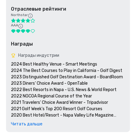
Отраслевые рейтинги
Northstar
AAA
Награды
Награды индустрии
2024 Best Healthy Venue - Smart Meetings

2024 The Best Courses to Play in California - Golf Digest

2023 Distinguished Golf Destination Award - BoardRoom

2023 Diners' Choice Award - OpenTable  

2022 Best Resorts in Napa - U.S. News & World Report 

2022 NGCOA Regional Course of the Year

2021 Travelers' Choice Award Winner - Tripadvisor

2021 Golf Week's Top 200 Resort Golf Courses

2020 Best Hotel/Resort - Napa Valley Life Magazine

2020 Travelers' Choice Award - Tripadvisor

Читать дальше
2020 Best Day Spa - Napa Valley Life Magazine 

2020 USPTA NorCal Pro of the Year - Katie Dellich
