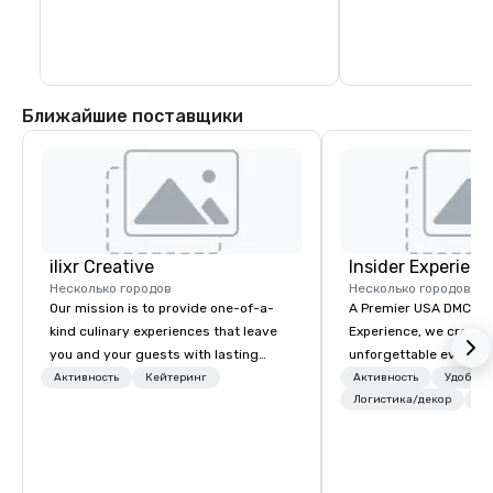
Ближайшие поставщики
ilixr Creative
Insider Experienc
Несколько городов
Несколько городов
Our mission is to provide one-of-a-
A Premier USA DMC Partner At 
kind culinary experiences that leave
Experience, we create
you and your guests with lasting
unforgettable events w
memories and satiated palates. Every
access to premium ve
Активность
Кейтеринг
Активность
Удобств
detail is meticulously thought out, and
class entertainment, a
Логистика/декор
+3
our commitment to hospitality, with
experiences. With over
over 40 years of experience working
expertise, we handle e
in some of the world's most
behind the scenes, en