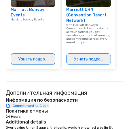
signature dishes at ea
Our affordable tours a
Marriott Bonvoy
Marriott CRN
person with tax and gr
Events
(Convention Resort
Marriott Bonvoy Events
Network)
included. The only thi
With Marriott Bonvoy®
are drinks. However, 
Convention & Resort Network
as your partner, you get
package upgrade is ava
seamless, centralized sourcing
provides guests a sign
and contracting across every
one of our part
at various stops. Build Your Network
Our exclusive experien
ultimate networking op
Узнать подробнее
Узнать подробнее
a typical sit-down dinn
to engage the person t
right of you. Because 
place at multiple resta
walking in between, th
Дополнительная информация
countless opportunitie
with different people 
Информация по безопасности
down at each venue a
Commitment to Clean
Политика отмены
traverse along the way
24 Hours
experiences not only 
Additional details
ways to network, but a
Overlooking Union Square, the iconic, world-renowned Westin St. 