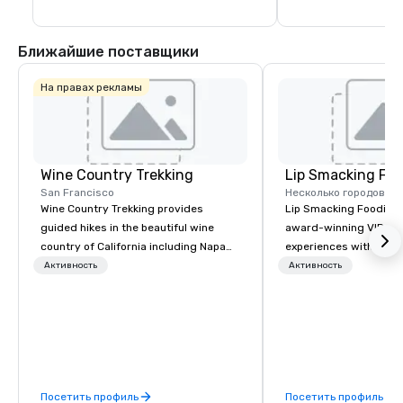
Ближайшие поставщики
На правах рекламы
Wine Country Trekking
Lip Smacking Foo
San Francisco
Несколько городов
Wine Country Trekking provides
Lip Smacking Foodie T
guided hikes in the beautiful wine
award-winning VIP gro
country of California including Napa
experiences with visits
and Sonoma Valleys. These
restaurants throughou
Активность
Активность
experiences include walking in the
States. Choose either
vineyards, amongst ancient redwood
activity or evening d
trees and oak groves with a curated
groups are escorted i
wine country lunch and visits to iconic
the best tables in the 
wineries for superb wine tasting
most-sought-after res
experiences. In addition to our guided
enjoy a parade of sign
Посетить профиль
Посетить профиль
day hikes we provide luxury self-
and craft cocktails at 