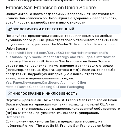
fascinating stories. S
interactive experience
Francis San Francisco on Union Square
along the way exclusive
Ознакомьтесь с часто задаваемыми вопросами от The Westin St.
Francis San Francisco on Union Square о здоровье и безопасности,
ensuring there is neve
устойчивости, разнообразии и инклюзивности
Different Types of Cuis
ЭКОЛОГИЧЕСКИ ОТВЕТСТВЕННЫЙ
experiences offer the a
Пожалуйста, предоставьте комментарии или ссылку на любые
several renowned rest
публично сообщенные цели/стратегию устойчивого развития или
convenient outing, inc
социального воздействия The Westin St. Francis San Francisco on
and your guests might
Union Square.
Please visit Marriott.com/Serve360 for Marriott International's 
discovered otherwise 
sustainability & social impact strategy and 2025 goals information.
at a typical corporate 
Есть ли у The Westin St. Francis San Francisco on Union Square
стратегия, направленная на устранение и утилизацию отходов
a way to try some of t
(например, пластика, бумаги, картона и т.д.)? Если да, то просьба
in the city and dive in
представить подробную информацию о вашей стратегии
cuisines and dishes. Al
ликвидации и перенаправления отходов.
Yes, Paper,Newspaper,Cardboard,Aluminum,Other 
selected dishes are cu
Metals,Plastic,Glass,Cooking Oil,Food Packaging
high standards to ensu
МНОГООБРАЗИЕ И ИНКЛЮЗИВНОСТЬ
delight any palate. Tours Available
Сертифицирована ли The Westin St. Francis San Francisco on Union
from Day to Night With
Square и/или материнская компания только для отелей США как
group experience, bookin
предприятие, находящееся в диверсифицированной собственности
(BE) на 51%? Если да, укажите, как вы сертифицированы:
key. Whether you desir
Нет ответа.
business hours or earl
Если применимо, не могли бы вы предоставить ссылку на
after work, we can coo
публичный отчет The Westin St. Francis San Francisco on Union