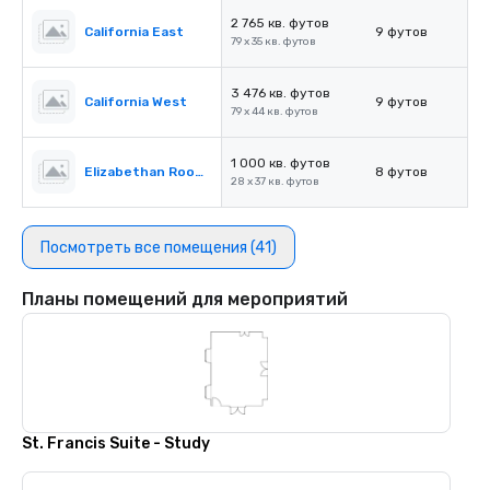
2 765 кв. футов
California East
9 футов
79 x 35 кв. футов
3 476 кв. футов
California West
9 футов
79 x 44 кв. футов
1 000 кв. футов
Elizabethan Room A
8 футов
28 x 37 кв. футов
Посмотреть все помещения (41)
Планы помещений для мероприятий
St. Francis Suite - Study