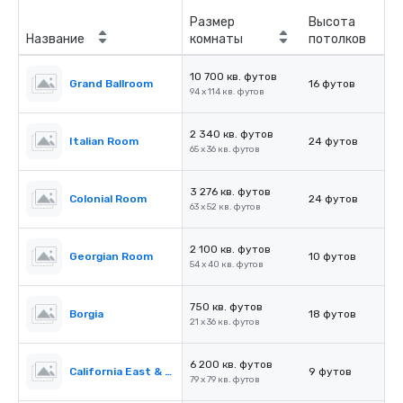
Размер
Высота
Название
комнаты
потолков
10 700 кв. футов
Grand Ballroom
16 футов
94 x 114 кв. футов
2 340 кв. футов
Italian Room
24 футов
65 x 36 кв. футов
3 276 кв. футов
Colonial Room
24 футов
63 x 52 кв. футов
2 100 кв. футов
Georgian Room
10 футов
54 x 40 кв. футов
750 кв. футов
Borgia
18 футов
21 x 36 кв. футов
6 200 кв. футов
California East & West
9 футов
79 x 79 кв. футов