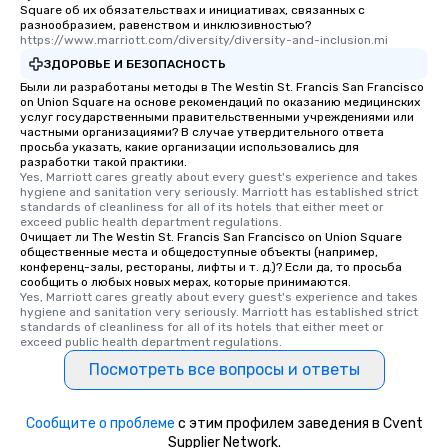
Square об их обязательствах и инициативах, связанных с
you to provide options 
разнообразием, равенством и инклюзивностью?
needs. Go for as Long or as Short as
https://www.marriott.com/diversity/diversity-and-inclusion.mi
You Like Along with fle
ЗДОРОВЬЕ И БЕЗОПАСНОСТЬ
scheduling, Lip Smack
Были ли разработаны методы в The Westin St. Francis San Francisco
Tours also provides a 
on Union Square на основе рекомендаций по оказанию медицинских
услуг государственными правительственными учреждениями или
durations. Our shortes
частными организациями? В случае утвердительного ответа
2.5 hours; our longest 
просьба указать, какие организации использовались для
разработки такой практики.
hours, with optional 
Yes, Marriott cares greatly about every guest's experience and takes 
incentives.
hygiene and sanitation very seriously. Marriott has established strict 
standards of cleanliness for all of its hotels that either meet or 
exceed public health department regulations. 
Очищает ли The Westin St. Francis San Francisco on Union Square
общественные места и общедоступные объекты (например,
конференц-залы, рестораны, лифты и т. д.)? Если да, то просьба
сообщить о любых новых мерах, которые принимаются.
Yes, Marriott cares greatly about every guest's experience and takes 
hygiene and sanitation very seriously. Marriott has established strict 
standards of cleanliness for all of its hotels that either meet or 
exceed public health department regulations. 
Посмотреть все вопросы и ответы
Сообщите о проблеме
с этим профилем заведения в Cvent
Supplier Network.