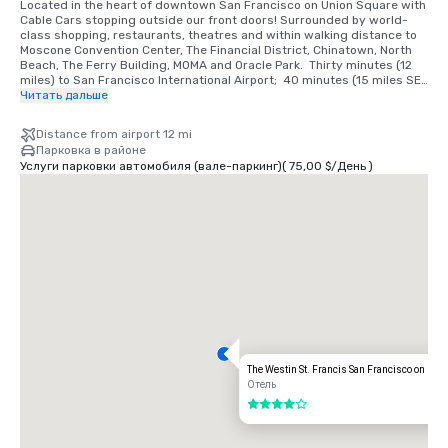
Located in the heart of downtown San Francisco on Union Square with 
Cable Cars stopping outside our front doors! Surrounded by world-
class shopping, restaurants, theatres and within walking distance to 
Moscone Convention Center, The Financial District, Chinatown, North 
Beach, The Ferry Building, MOMA and Oracle Park.  Thirty minutes (12 
miles) to San Francisco International Airport;  40 minutes (15 miles SE) 
to Oakland International Airport.

Читать дальше
TRANSPORTATION INFORMATION

Distance from airport 12 mi
•	Taxis are available at the Airport Cab Stand, or outside the Powell 
Парковка в районе
Street entrance. Approximate charge, one-way: $50-55 excluding 
Услуги парковки автомобиля (вале-паркинг)
(
75,00 $
/
День
)
gratuity, for up to four people. Allow 30-45 minutes total travel time.

•	MUNI – Public transportation at $2.00 per person and $ 0.75 for 
children and Seniors.  Operating hours vary by line.

•	Cable Car – operating hours are 6am to 12 midnight.  $7 per person.

•	BART – from Powell Street to Oakland Airport $10.05 each way or 
$20.10 roundtrip; from Powell Street to SFO $8.95 each way or $17.90 
round trip.

•	Shuttle Service - Service on Geary Street - All services are by 
reservation only.  Rate: $17.00 (to SFO)
The Westin St. Francis San Francisco on Uni
Отель
4 из 5