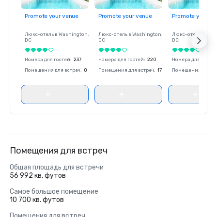
Promote your venue
Promote your venue
Promote your ve
Люкс-отель в
Washington
,
Люкс-отель в
Washington
,
Люкс-отель в
Was
DC
DC
DC
Номера для гостей
:
237
Номера для гостей
:
220
Номера для госте
Помещения для встреч
:
8
Помещения для встреч
:
17
Помещения для вс
Помещения для встреч
Общая площадь для встречи
56 992 кв. футов
Самое большое помещение
10 700 кв. футов
Помещения для встреч