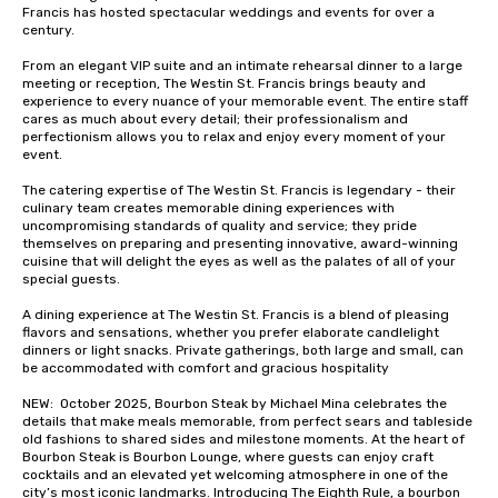
way to do so. Large Groups Welcome
Francis has hosted spectacular weddings and events for over a 
Lip Smacking Foodie To
century.   

groups, small or large.
From an elegant VIP suite and an intimate rehearsal dinner to a large 
experiences can acc
meeting or reception, The Westin St. Francis brings beauty and 
groups from as few as
experience to every nuance of your memorable event. The entire staff 
as 500 guests, making
cares as much about every detail; their professionalism and 
perfectionism allows you to relax and enjoy every moment of your 
choice for any corpora
event. 

Stress-Free Booking 
a tour is stress-free a
The catering expertise of The Westin St. Francis is legendary - their 
culinary team creates memorable dining experiences with 
enjoy the company of 
uncompromising standards of quality and service; they pride 
more easily. You’ll tak
themselves on preparing and presenting innovative, award-winning 
knowing that everythin
cuisine that will delight the eyes as well as the palates of all of your 
special guests.

of from the moment the
booked to the minute i
A dining experience at The Westin St. Francis is a blend of pleasing 
Since the menu is alre
flavors and sensations, whether you prefer elaborate candlelight 
dinners or light snacks. Private gatherings, both large and small, can 
have nothing to worry 
be accommodated with comfort and gracious hospitality

remember to submit ah
date any dietary restr
NEW:  October 2025, Bourbon Steak by Michael Mina celebrates the 
details that make meals memorable, from perfect sears and tableside 
allergies for anyone in
old fashions to shared sides and milestone moments. At the heart of 
Feel Like a VIP at Each
Bourbon Steak is Bourbon Lounge, where guests can enjoy craft 
Smacking Foodie Tours
cocktails and an elevated yet welcoming atmosphere in one of the 
group members never 
city’s most iconic landmarks. Introducing The Eighth Rule, a bourbon 