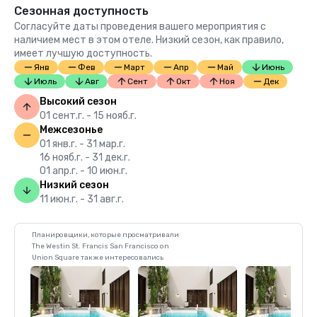
Сезонная доступность
Согласуйте даты проведения вашего мероприятия с
наличием мест в этом отеле. Низкий сезон, как правило,
имеет лучшую доступность.
Янв
Фев
Март
Апр
Май
Июнь
Июль
Авг
Сент
Окт
Ноя
Дек
Высокий сезон
01 сент.г. - 15 нояб.г.
Межсезонье
01 янв.г. - 31 мар.г.
16 нояб.г. - 31 дек.г.
01 апр.г. - 10 июн.г.
Низкий сезон
11 июн.г. - 31 авг.г.
Планировщики, которые просматривали
The Westin St. Francis San Francisco on
Union Square также интересовались