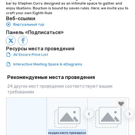
bar by Stephen Curry designed as an intimate space to gather and 
about waiting in line to
enjoy libations. Bourbon is bound by seven rules. Here, we invite you to 
restaurant or being sh
craft your own Eighth Rule
than desirable table. O
Веб-ссылки
everyone is treated lik
Виртуальный тур
immediate seating upon
Панель «Подписаться»
What’s more, your gro
a special warm welcom
Ресурсы места проведения
from the restaurant c
AV Encore Price List
be printed featuring yo
which can be an added 
Interactive Meeting Space & eDiagrams
those Instagram mome
For added ease, we ca
Рекомендуемые места проведения
transportation pick-up
24 других мест проведения соответствуют вашим
as well as an event ph
требованиям
for groups that desire 
experience, we can als
an evening helicopter 
glittering lights of The S
Memorable Experience f
Smacking Foodie Tours
to gather and dine tha
Текущее место проведения