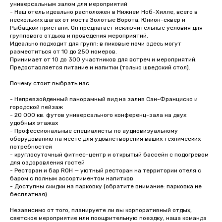
универсальным залом для мероприятий

- Наш отель идеально расположен в Нижнем Ноб-Хилле, всего в 
нескольких шагах от моста Золотые Ворота, Юнион-сквер и 
Рыбацкой пристани. Он предлагает исключительные условия для 
группового отдыха и проведения мероприятий.

Идеально подходит для групп: в пиковые ночи здесь могут 
разместиться от 10 до 250 номеров.

Принимает от 10 до 300 участников для встреч и мероприятий. 
Предоставляется питание и напитки (только шведский стол). 

Почему стоит выбрать нас:

- Непревзойденный панорамный вид на залив Сан-Франциско и 
городской пейзаж

- 20 000 кв. футов универсального конференц-зала на двух 
удобных этажах

- Профессиональные специалисты по аудиовизуальному 
оборудованию на месте для удовлетворения ваших технических 
потребностей

- круглосуточный фитнес-центр и открытый бассейн с подогревом 
для оздоровления гостей

- Ресторан и бар ROH — уютный ресторан на территории отеля с 
баром с полным ассортиментом напитков

- Доступны скидки на парковку (обратите внимание: парковка не 
бесплатная)

Независимо от того, планируете ли вы корпоративный отдых, 
светское мероприятие или поощрительную поездку, наша команда 