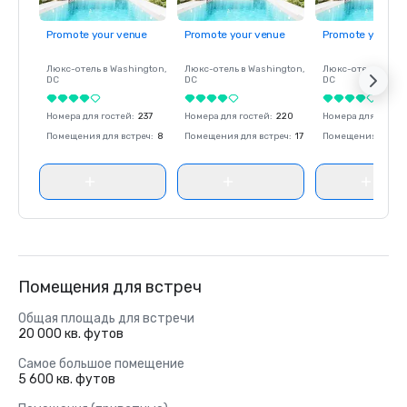
Promote your venue
Promote your venue
Promote your ve
Люкс-отель в
Washington
,
Люкс-отель в
Washington
,
Люкс-отель в
Was
DC
DC
DC
Номера для гостей
:
237
Номера для гостей
:
220
Номера для госте
Помещения для встреч
:
8
Помещения для встреч
:
17
Помещения для вс
Помещения для встреч
Общая площадь для встречи
20 000 кв. футов
Самое большое помещение
5 600 кв. футов