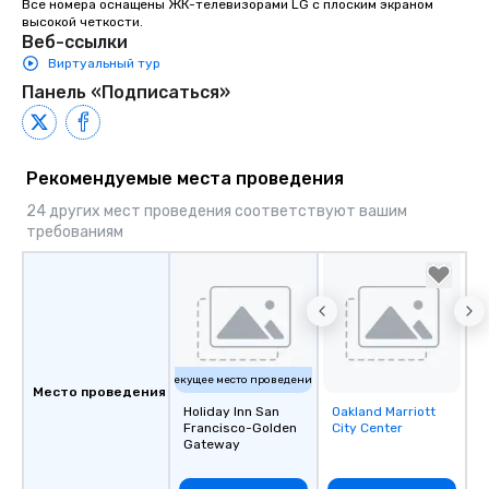
Все номера оснащены ЖК-телевизорами LG с плоским экраном 
высокой четкости.
Веб-ссылки
Виртуальный тур
Панель «Подписаться»
Рекомендуемые места проведения
24 других мест проведения соответствуют вашим
требованиям
Текущее место проведения
Место проведения
Holiday Inn San
Oakland Marriott
Removed from
Francisco-Golden
City Center
favorites
Gateway