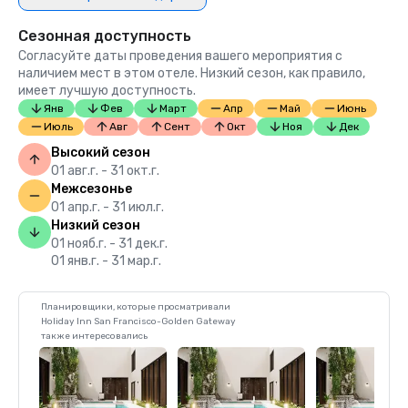
Сезонная доступность
Согласуйте даты проведения вашего мероприятия с
наличием мест в этом отеле. Низкий сезон, как правило,
имеет лучшую доступность.
Янв
Фев
Март
Апр
Май
Июнь
Июль
Авг
Сент
Окт
Ноя
Дек
Высокий сезон
01 авг.г. - 31 окт.г.
Межсезонье
01 апр.г. - 31 июл.г.
Низкий сезон
01 нояб.г. - 31 дек.г.
01 янв.г. - 31 мар.г.
Планировщики, которые просматривали
Holiday Inn San Francisco-Golden Gateway
также интересовались