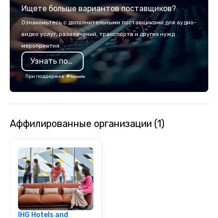
creating events that resonate long
Ищете больше вариантов поставщиков?
after the curtain falls.
Ознакомьтесь с дополнительными поставщиками для аудио-
видео услуг, развлечений, транспорта и других нужд
мероприятия.
Узнать подробнее
При поддержке
Аффилированные организации (1)
IHG Hotels and