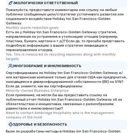
ЭКОЛОГИЧЕСКИ ОТВЕТСТВЕННЫЙ
Пожалуйста, предоставьте комментарии или ссылку на любые
публично сообщенные цели/стратегию устойчивого развития или
социального воздействия Holiday Inn San Francisco-Golden
Gateway.
Monthly waste reduction goals
Есть ли у Holiday Inn San Francisco-Golden Gateway стратегия,
направленная на устранение и утилизацию отходов (например,
пластика, бумаги, картона и т.д.)? Если да, то просьба представить
подробную информацию о вашей стратегии ликвидации и
перенаправления отходов.
Yes, This is measured on recycling expenses along with monthly 
targets
МНОГООБРАЗИЕ И ИНКЛЮЗИВНОСТЬ
Сертифицирована ли Holiday Inn San Francisco-Golden Gateway и/
или материнская компания только для отелей США как предприятие,
находящееся в диверсифицированной собственности (BE) на 51%?
Если да, укажите, как вы сертифицированы:
Minority-Owned Business Enterprise
Если применимо, не могли бы вы предоставить ссылку на
публичный отчет Holiday Inn San Francisco-Golden Gateway об их
обязательствах и инициативах, связанных с разнообразием,
равенством и инклюзивностью?
Need to contact Aimbridge Hospitality who is the management 
company of the hotel
ЗДОРОВЬЕ И БЕЗОПАСНОСТЬ
Были ли разработаны методы в Holiday Inn San Francisco-Golden