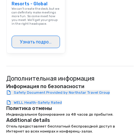
Resorts - Global
We can't create the deck, but we
can definitely make meetings
more fun. So come meet how
you meet. We'll get your group
in the right headspace.
Узнать подробнее
Дополнительная информация
Информация по безопасности
Safety Document Provided by Northstar Travel Group
WELL Health-Safety Rated
Политика отмены
Индивидуальное бронирование за 48 часов до прибытия.
Additional details
Отель предоставляет бесплатный беспроводной доступ в 
Интернет во всех номерах и конференц-залах.
