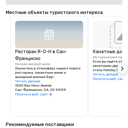
Местные объекты туристского интереса
Ресторан R-O-H в Сан-
Канатные доро
Исторический памя
Франциско
Если вы ищете отели
Ночная жизнь
0 мили
канатными дорогами 
Окунитесь в атмосферу нашего нового 
отель Holiday Inn Go
ресторана, пикантные меню и 
находится буквально
Читать дальше
шикарный винный бар!

шагах от улицы Кали
Посетить веб-сайт
Читать дальше
канатные дороги обе
Гостям, остановившимся в отеле 
1500 Ван Несс Авеню
доступ ко всем 
Holiday Inn San Francisco, не нужно 
Сан-Франциско, CA, US 94109
достопримечательно
далеко ходить, чтобы найти вкусный 
Посетить веб-сайт
Сан-Франциско. Кана
ресторан в Сан-Франциско. Мы 
Калифорния-стрит о
гордимся нашим новым баром и 
Калифорнийской улиц
рестораном R-O-H недалеко от Ноб-
Несс — всего в одном
Хилл, в котором будет представлено 
отеля Holiday Inn.
лучшее местное и международное 
крафтовое разливное пиво, винный бар 
Рекомендуемые поставщики
с глотками из Напы и Сономы, выбор 