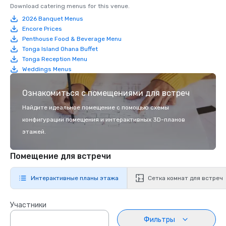
Download catering menus for this venue.
2026 Banquet Menus
Encore Prices
Penthouse Food & Beverage Menu
Tonga Island Ohana Buffet
Tonga Reception Menu
Weddings Menus
Ознакомиться с помещениями для встреч
Найдите идеальное помещение с помощью схемы
конфигурации помещения и интерактивных 3D-планов
этажей.
Помещение для встречи
Интерактивные планы этажа
Сетка комнат для встреч
Участники
Фильтры