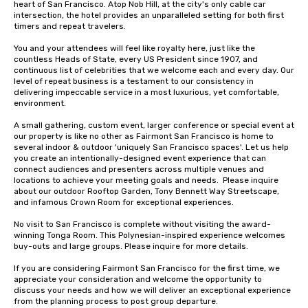
heart of San Francisco. Atop Nob Hill, at the city's only cable car 
intersection, the hotel provides an unparalleled setting for both first 
timers and repeat travelers. 

You and your attendees will feel like royalty here, just like the 
countless Heads of State, every US President since 1907, and 
continuous list of celebrities that we welcome each and every day. Our 
level of repeat business is a testament to our consistency in 
delivering impeccable service in a most luxurious, yet comfortable, 
environment. 

A small gathering, custom event, larger conference or special event at 
our property is like no other as Fairmont San Francisco is home to 
several indoor & outdoor 'uniquely San Francisco spaces'. Let us help 
you create an intentionally-designed event experience that can 
connect audiences and presenters across multiple venues and 
locations to achieve your meeting goals and needs.  Please inquire 
about our outdoor Rooftop Garden, Tony Bennett Way Streetscape, 
and infamous Crown Room for exceptional experiences.

No visit to San Francisco is complete without visiting the award-
winning Tonga Room. This Polynesian-inspired experience welcomes 
buy-outs and large groups. Please inquire for more details.

If you are considering Fairmont San Francisco for the first time, we 
appreciate your consideration and welcome the opportunity to 
discuss your needs and how we will deliver an exceptional experience 
from the planning process to post group departure. 
