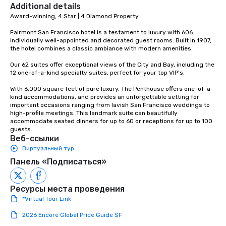
signature dishes at ea
Additional details
Our affordable tours a
Award-winning, 4 Star | 4 Diamond Property

person with tax and gr
Fairmont San Francisco hotel is a testament to luxury with 606 
included. The only thi
individually well-appointed and decorated guest rooms. Built in 1907, 
are drinks. However, 
the hotel combines a classic ambiance with modern amenities. 

package upgrade is ava
provides guests a sign
Our 62 suites offer exceptional views of the City and Bay, including the 
12 one-of-a-kind specialty suites, perfect for your top VIP's. 

at various stops. Build Your Network
Our exclusive experien
With 6,000 square feet of pure luxury, The Penthouse offers one-of-a-
ultimate networking op
kind accommodations, and provides an unforgettable setting for 
important occasions ranging from lavish San Francisco weddings to 
a typical sit-down dinn
high-profile meetings. This landmark suite can beautifully 
to engage the person t
accommodate seated dinners for up to 60 or receptions for up to 100 
right of you. Because 
guests.
Веб-ссылки
place at multiple resta
Виртуальный тур
walking in between, th
countless opportunitie
Панель «Подписаться»
with different people 
down at each venue a
Ресурсы места проведения
traverse along the way
*Virtual Tour Link
experiences not only 
ways to network, but a
2026 Encore Global Price Guide SF
way to do so. Large Groups Welcome