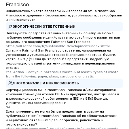
experienced, and all ar
Francisco
remember. Our one-of-
Ознакомьтесь с часто задаваемыми вопросами от Fairmont San
are special, from the fi
Francisco о здоровье и безопасности, устойчивости, разнообразии
last. It’s an experienc
и инклюзивности
will reminisce about lo
ЭКОЛОГИЧЕСКИ ОТВЕТСТВЕННЫЙ
leave. Location, Location, Location
Пожалуйста, предоставьте комментарии или ссылку на любые
One of the best reason
публично сообщенные цели/стратегию устойчивого развития или
социального воздействия Fairmont San Francisco.
convenient and efficie
https://all.accor.com/fr/sustainable-development/index.shtml
experience is designed
Есть ли у Fairmont San Francisco стратегия, направленная на
устранение и утилизацию отходов (например, пластика, бумаги,
restaurants are within
картона и т.д.)? Если да, то просьба представить подробную
walking distance of ea
информацию о вашей стратегии ликвидации и перенаправления
short stroll allows you
отходов.
Yes, Action : Sort your  hazardous waste & at least 2 types of waste 
members a chance to 
from the following: paper, glass, cardboard or plastic
networking opportunit
МНОГООБРАЗИЕ И ИНКЛЮЗИВНОСТЬ
heading to the next pl
Сертифицирована ли Fairmont San Francisco и/или материнская
itinerary. You Get a Dinner and a Show
компания только для отелей США как предприятие, находящееся в
Our tours offer an exqu
диверсифицированной собственности (BE) на 51%? Если да,
укажите, как вы сертифицированы:
entertainment. All tour
NA
knowledgeable, profes
Если применимо, не могли бы вы предоставить ссылку на
who leads the group on
публичный отчет Fairmont San Francisco об их обязательствах и
инициативах, связанных с разнообразием, равенством и
offering engaging tidb
инклюзивностью?
fascinating stories. S
https://group.accor.com/-/media/Corporate/Investors/Documents-