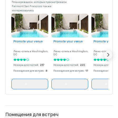
Планировщики, которые просматривали
Fairmont San Francisco также
интересовались
Promote your venue
Promote your venue
Promote your ve
Люкс-отель в
Washington
,
Люкс-отель в
Washington
,
Люкс-отель в
Was
DC
DC
DC
Номера для гостей
:
237
Номера для гостей
:
220
Номера для госте
Помещения для встреч
:
8
Помещения для встреч
:
17
Помещения для вс
Помещения для встреч