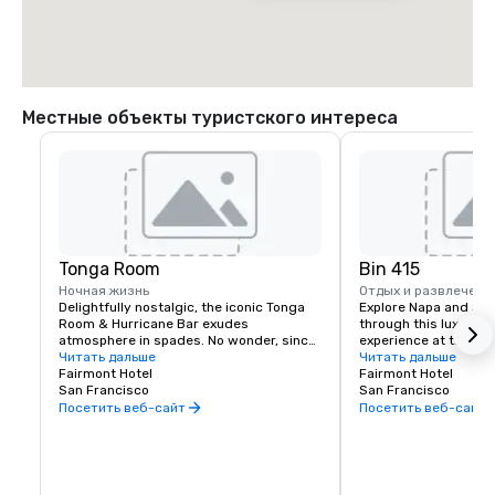
Местные объекты туристского интереса
Tonga Room
Bin 415
Ночная жизнь
Отдых и развлечени
Delightfully nostalgic, the iconic Tonga 
Explore Napa and Son
Room & Hurricane Bar exudes 
through this luxury wi
atmosphere in spades. No wonder, since 
experience at the Fai
it was a Hollywood set designer who 
Читать дальше
Experienced sommelie
Читать дальше
created the themed look and feel. 
Fairmont Hotel
your tastes, underst
Fairmont Hotel
Guests gather around a large central 
San Francisco
your journey to unfold
San Francisco
“lagoon,” once the hotel’s indoor 
bespoke experience th
Посетить веб-сайт
Посетить веб-сайт
swimming pool. Tropical rain, thunder 
and lightning storms blow through from 
time to time, while a band plays from a 
floating boat.