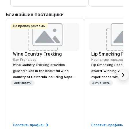
Ближайшие поставщики
На правах рекламы
Wine Country Trekking
Lip Smacking Foo
San Francisco
Несколько городов
Wine Country Trekking provides
Lip Smacking Foodie T
guided hikes in the beautiful wine
award-winning VIP gro
country of California including Napa
experiences with visits
and Sonoma Valleys. These
restaurants throughou
Активность
Активность
experiences include walking in the
States. Choose either
vineyards, amongst ancient redwood
activity or evening d
trees and oak groves with a curated
groups are escorted i
wine country lunch and visits to iconic
the best tables in the 
wineries for superb wine tasting
most-sought-after res
experiences. In addition to our guided
enjoy a parade of sign
Посетить профиль
Посетить профиль
day hikes we provide luxury self-
and craft cocktails at 