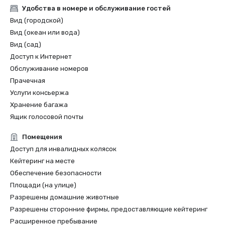
2022 Meetings Today Best Of Award

Удобства в номере и обслуживание гостей
2022 Travel+Leisure: The 5 Best Hotels in San Francisco

Вид (городской)
2022 THE MANUAL: Best Luxury

Вид (океан или вода)
2022 Forbes: Best Hotel

Вид (сад)
2022 Local Getaways: Best Luxury Hotels in San 
Доступ к Интернет
Francisco

2022 Historic Hotels of America Best Historic Hotel (over 
Обслуживание номеров
400 Guestrooms) Nominee Finalist

Прачечная
2022 Historic Hotels of America Best City Center Historic 
Услуги консьержа
Hotel Nominee Finalist

Хранение багажа
2021 SF Weekly Reader Poll Winner Best Hotel

Ящик голосовой почты
Помещения
Доступ для инвалидных колясок
Кейтеринг на месте
Обеспечение безопасности
Площади (на улице)
Разрешены домашние животные
Разрешены сторонние фирмы, предоставляющие кейтеринг
Расширенное пребывание