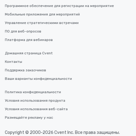
you to provide options 
Программное обеспечение для регистрации на мероприятие
needs. Go for as Long or as Short as
Мобильные приложения для мероприятий
You Like Along with fle
scheduling, Lip Smack
Управление стратегическими встречами
Tours also provides a 
ПО для веб-опросов
durations. Our shortes
Платформа для вебинаров
2.5 hours; our longest 
hours, with optional 
Домашняя страница Cvent
incentives.
Контакты
Поддержка заказчиков
Ваши варианты конфиденциальности
Политика конфиденциальности
Условия использования продукта
Условия использования веб-сайта
Размещайте рекламу у нас
Copyright © 2000-2026 Cvent Inc. Все права защищены.