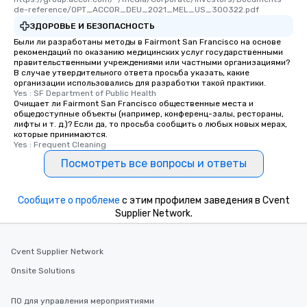
de-reference/OPT_ACCOR_DEU_2021_MEL_US_300322.pdf
interactive experience
along the way exclusive
ЗДОРОВЬЕ И БЕЗОПАСНОСТЬ
ensuring there is neve
Были ли разработаны методы в Fairmont San Francisco на основе
рекомендаций по оказанию медицинских услуг государственными
Different Types of Cuis
правительственными учреждениями или частными организациями?
experiences offer the a
В случае утвердительного ответа просьба указать, какие
several renowned rest
организации использовались для разработки такой практики.
Yes : SF Department of Public Health
convenient outing, inc
Очищает ли Fairmont San Francisco общественные места и
and your guests might
общедоступные объекты (например, конференц-залы, рестораны,
лифты и т. д.)? Если да, то просьба сообщить о любых новых мерах,
discovered otherwise 
которые принимаются.
at a typical corporate 
Yes : Frequent Cleaning
a way to try some of t
Посмотреть все вопросы и ответы
in the city and dive in
cuisines and dishes. Al
selected dishes are cu
Сообщите о проблеме
с этим профилем заведения в Cvent
high standards to ensu
Supplier Network.
delight any palate. Tours Available
from Day to Night With
Cvent Supplier Network
group experience, bookin
key. Whether you desir
Onsite Solutions
business hours or earl
after work, we can coo
ПО для управления мероприятиями