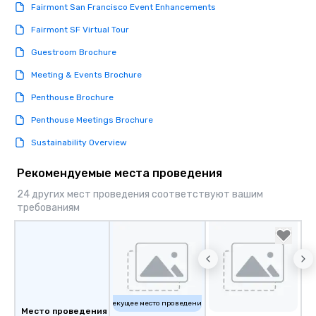
Fairmont San Francisco Event Enhancements
Lip Smacking Foodie To
groups, small or large.
Fairmont SF Virtual Tour
experiences can acc
Guestroom Brochure
groups from as few as
as 500 guests, making
Meeting & Events Brochure
choice for any corpora
Penthouse Brochure
Stress-Free Booking 
a tour is stress-free a
Penthouse Meetings Brochure
enjoy the company of 
Sustainability Overview
more easily. You’ll tak
knowing that everythin
Рекомендуемые места проведения
of from the moment the
booked to the minute i
24 других мест проведения соответствуют вашим
Since the menu is alre
требованиям
have nothing to worry 
remember to submit ah
date any dietary restr
allergies for anyone in
Feel Like a VIP at Each
Smacking Foodie Tours
Текущее место проведения
group members never 
Место проведения