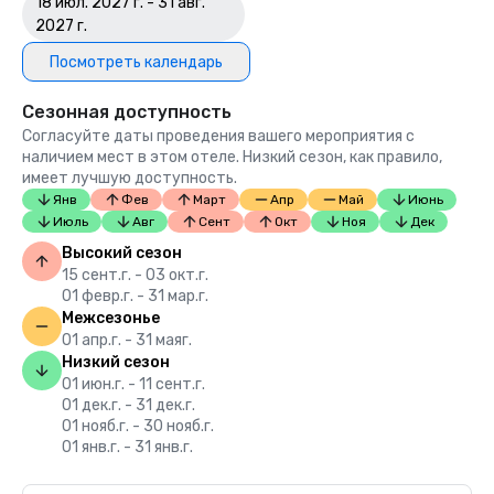
18 июл. 2027 г. - 31 авг.
2027 г.
Посмотреть календарь
Сезонная доступность
Согласуйте даты проведения вашего мероприятия с
наличием мест в этом отеле. Низкий сезон, как правило,
имеет лучшую доступность.
Янв
Фев
Март
Апр
Май
Июнь
Июль
Авг
Сент
Окт
Ноя
Дек
Высокий сезон
15 сент.г. - 03 окт.г.
01 февр.г. - 31 мар.г.
Межсезонье
01 апр.г. - 31 маяг.
Низкий сезон
01 июн.г. - 11 сент.г.
01 дек.г. - 31 дек.г.
01 нояб.г. - 30 нояб.г.
01 янв.г. - 31 янв.г.