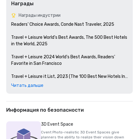
Награды
Награды индустрии
Readers' Choice Awards, Conde Nast Traveler, 2025

Travel + Leisure World's Best Awards, The 500 Best Hotels 
in the World, 2025

Travel + Leisure 2024 World's Best Awards, Readers' 
Favorite in San Francisco 

Travel + Leisure it List, 2023 (The 100 Best New Hotels In 
The World)

Читать дальше
Condé Nast Traveler Readers' Choice Awards, 2023

The Best Bars in America, Esquire 2024

Информация по безопасности
Michelin Guide, 2024 (Favorite Hotel Restorations in 
3D Event Space
2023)

Cvent Photo-realistic 3D Event Spaces give
planners the ability to realize their vision down