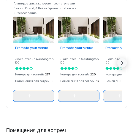
Планировщики, которые просматривали
Beacon Grand, A Union Square Hotel также
интересовались
Promote your venue
Promote your venue
Promote your ve
Люкс-отель в
Washington
,
Люкс-отель в
Washington
,
Люкс-отель в
Was
DC
DC
DC
Номера для гостей
:
237
Номера для гостей
:
220
Номера для госте
Помещения для встреч
:
8
Помещения для встреч
:
17
Помещения для вс
Помещения для встреч