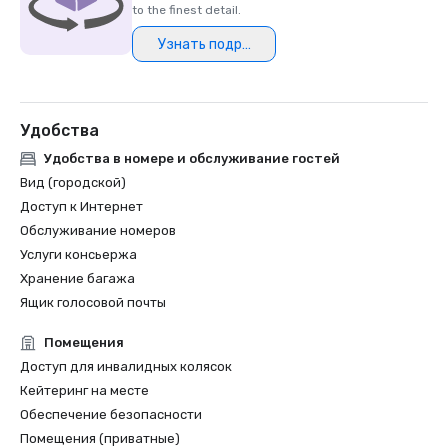
HSMAI Adrian Award, 2024

to the finest detail.
Узнать подробнее
Northstar Meetings Group Stella Award Finalist, 2023
Удобства
Удобства в номере и обслуживание гостей
Вид (городской)
Доступ к Интернет
Обслуживание номеров
Услуги консьержа
Хранение багажа
Ящик голосовой почты
Помещения
Доступ для инвалидных колясок
Кейтеринг на месте
Обеспечение безопасности
Помещения (приватные)