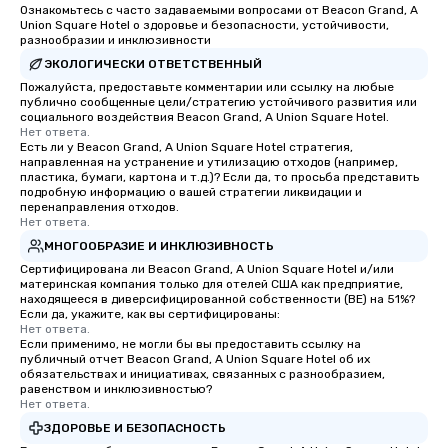
Ознакомьтесь с часто задаваемыми вопросами от Beacon Grand, A
Union Square Hotel о здоровье и безопасности, устойчивости,
разнообразии и инклюзивности
ЭКОЛОГИЧЕСКИ ОТВЕТСТВЕННЫЙ
Пожалуйста, предоставьте комментарии или ссылку на любые
публично сообщенные цели/стратегию устойчивого развития или
социального воздействия Beacon Grand, A Union Square Hotel.
Нет ответа.
Есть ли у Beacon Grand, A Union Square Hotel стратегия,
направленная на устранение и утилизацию отходов (например,
пластика, бумаги, картона и т.д.)? Если да, то просьба представить
подробную информацию о вашей стратегии ликвидации и
перенаправления отходов.
Нет ответа.
МНОГООБРАЗИЕ И ИНКЛЮЗИВНОСТЬ
Сертифицирована ли Beacon Grand, A Union Square Hotel и/или
материнская компания только для отелей США как предприятие,
находящееся в диверсифицированной собственности (BE) на 51%?
Если да, укажите, как вы сертифицированы:
Нет ответа.
Если применимо, не могли бы вы предоставить ссылку на
публичный отчет Beacon Grand, A Union Square Hotel об их
обязательствах и инициативах, связанных с разнообразием,
равенством и инклюзивностью?
Нет ответа.
ЗДОРОВЬЕ И БЕЗОПАСНОСТЬ