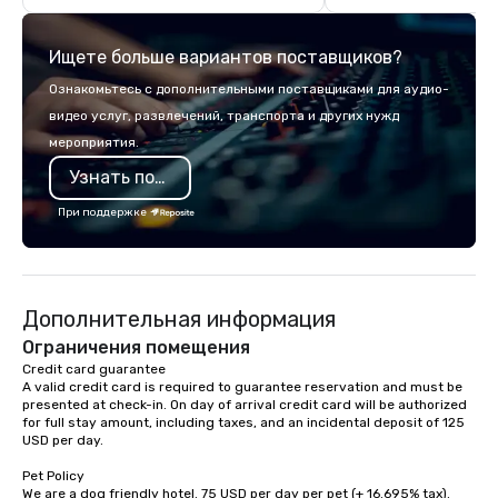
guided inn-to-in walking vacations
scoreboard, photo, vide
from the gateway City of San
3D navigation, augmen
Ищете больше вариантов поставщиков?
Francisco to the California wine
challenges presented 
country with a focus on superb hiking,
mobile device. We can also
Ознакомьтесь с дополнительными поставщиками для аудио-
lodging, food and wine. We also have
incorporate our Speed
видео услуг, развлечений, транспорта и других нужд
a Monterey Bay Trek.
Adventures into your 
мероприятия.
plans. Check out
www.speedboatadvent
Узнать подробнее
more information on t
При поддержке
event to the water wit
Speedboat Adventure.
Дополнительная информация
Ограничения помещения
Credit card guarantee 

A valid credit card is required to guarantee reservation and must be 
presented at check-in. On day of arrival credit card will be authorized 
for full stay amount, including taxes, and an incidental deposit of 125 
USD per day.

Pet Policy

We are a dog friendly hotel. 75 USD per day per pet (+ 16.695% tax). 