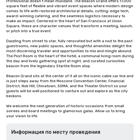
Professional doesn’t mean mundane. The Beacon Grand offers 17,000 
square feet of flexible and vibrant event spaces where modern design 
comes to life with restored architectural details, cutting-edge tech, 
award-winning catering, and the seamless logistics necessary to 
make an impact. Centered in the heart of San Francisco at Union 
Square, these are character venues that transform a meeting, launch, 
or pitch into a true event.

Dazzling from street to star, fully renovated but with a nod to the past 
guestrooms, new public spaces, and thoughtful amenities delight the 
most discerning traveler and opportunities to mix and mingle abound. 
The Post Room is the heart of the hotel, a communal living room during 
the day and lively gathering spot at night, and curated curiosities 
beacon from the legendary Starlite Room atop.

Beacon Grand sits at the center of it all on the iconic cable car line and 
is just steps away from the Moscone Convention Center, Financial 
District, Nob Hill, Chinatown, SOMA, and the Theater District so your 
guests will be well positioned to venture out and explore as the city 
beckons.

We welcome the next generation of historic occasions from small 
soirees and board meetings to glamorous galas. Allow us to bring 
your vision to life.
Информация по месту проведения