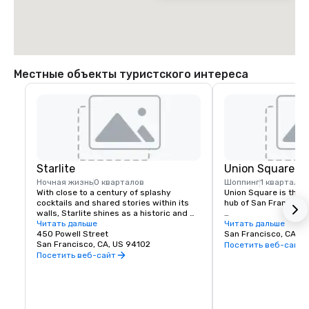
    * Turn LEFT onto Powell

    * Beacon Grand Hotel is on the corner of Powell and Sutter Streets, 
in Union Square, San Francisco
Местные объекты туристского интереса
Starlite
Union Square
Ночная жизнь
0 кварталов
Шоппинг
1 квартал
With close to a century of splashy 
Union Square is the re
cocktails and shared stories within its 
hub of San Francisco. 
walls, Starlite shines as a historic and 
revered San Francisco establishment. 
Читать дальше
It boasts the city’s la
Читать дальше
Located on the top floor of Beacon 
450 Powell Street
luxury, department a
San Francisco, CA, U
Grand.
San Francisco, CA, US 94102
shopping, making it o
Посетить веб-сайт
tourist attractions in
Посетить веб-сайт
States. A spectacular 
art galleries, salons,
contribute to the are
24-hour character.