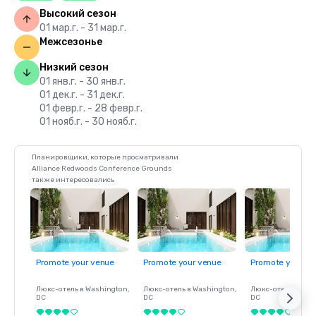
Высокий сезон
01 мар.г. - 31 мар.г.
Межсезонье
Низкий сезон
01 янв.г. - 30 янв.г.
01 дек.г. - 31 дек.г.
01 февр.г. - 28 февр.г.
01 нояб.г. - 30 нояб.г.
Планировщики, которые просматривали
Alliance Redwoods Conference Grounds
также интересовались
Promote your venue
Promote your venue
Promote your ve
Люкс-отель в
Washington
,
Люкс-отель в
Washington
,
Люкс-отель в
Was
DC
DC
DC