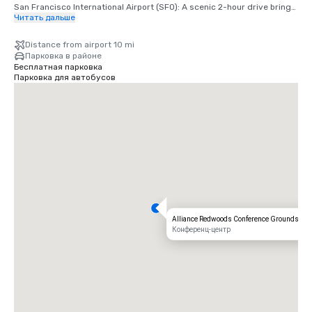
San Francisco International Airport (SFO): A scenic 2-hour drive brings 
you from arrival to relaxation.

Читать дальше
Santa Rosa’s Charles M. Schulz – Sonoma County Airport (STS): Only 
Distance from airport 10 mi
35 minutes from our doorstep — the fastest route to your rustic 
Парковка в районе
retreat.
Бесплатная парковка
Парковка для автобусов
Alliance Redwoods Conference Grounds
Конференц-центр