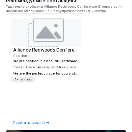
Рекомендуемые поставщики
gather in Sonoma Co
Тщательно отобраны Alliance Redwoods Conference Grounds за их 
надёжное обслуживание и безупречное сотрудничество.
Alliance Redwoods Conference Grounds
Occidental
We are nestled in a beautiful redwood
forest. The air is crisp and fresh here.
We are the perfect place for you and
your group to come get away from
Активность
the hustle and bustle of everyday life.
Come unplug and recharge your
mental battery! We offer activities and
meetings spaces as well as catered
meals, tailored to meet your unique
needs. The process of booking a
Посетить профиль
retreat with us is easy and our pricing
is affordable. We are the perfect