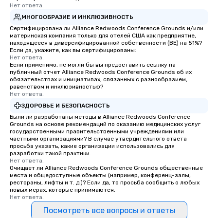
Нет ответа.
МНОГООБРАЗИЕ И ИНКЛЮЗИВНОСТЬ
Сертифицирована ли Alliance Redwoods Conference Grounds и/или
материнская компания только для отелей США как предприятие,
находящееся в диверсифицированной собственности (BE) на 51%?
Если да, укажите, как вы сертифицированы:
Нет ответа.
Если применимо, не могли бы вы предоставить ссылку на
публичный отчет Alliance Redwoods Conference Grounds об их
обязательствах и инициативах, связанных с разнообразием,
равенством и инклюзивностью?
Нет ответа.
ЗДОРОВЬЕ И БЕЗОПАСНОСТЬ
Были ли разработаны методы в Alliance Redwoods Conference
Grounds на основе рекомендаций по оказанию медицинских услуг
государственными правительственными учреждениями или
частными организациями? В случае утвердительного ответа
просьба указать, какие организации использовались для
разработки такой практики.
Нет ответа.
Очищает ли Alliance Redwoods Conference Grounds общественные
места и общедоступные объекты (например, конференц-залы,
рестораны, лифты и т. д.)? Если да, то просьба сообщить о любых
новых мерах, которые принимаются.
Нет ответа.
Посмотреть все вопросы и ответы