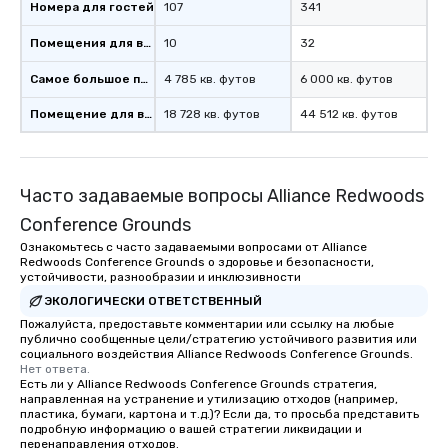
Номера для гостей
107
341
Помещения для встреч
10
32
Самое большое помещение
4 785 кв. футов
6 000 кв. футов
Помещение для встречи
18 728 кв. футов
44 512 кв. футов
Часто задаваемые вопросы Alliance Redwoods
Conference Grounds
Ознакомьтесь с часто задаваемыми вопросами от Alliance
Redwoods Conference Grounds о здоровье и безопасности,
устойчивости, разнообразии и инклюзивности
ЭКОЛОГИЧЕСКИ ОТВЕТСТВЕННЫЙ
Пожалуйста, предоставьте комментарии или ссылку на любые
публично сообщенные цели/стратегию устойчивого развития или
социального воздействия Alliance Redwoods Conference Grounds.
Нет ответа.
Есть ли у Alliance Redwoods Conference Grounds стратегия,
направленная на устранение и утилизацию отходов (например,
пластика, бумаги, картона и т.д.)? Если да, то просьба представить
подробную информацию о вашей стратегии ликвидации и
перенаправления отходов.