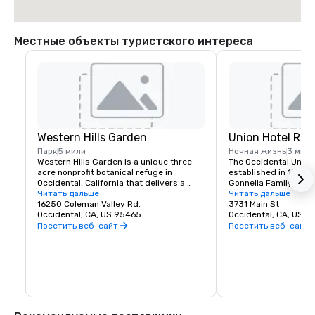
Местные объекты туристского интереса
Western Hills Garden
Union Hotel Res
Парк
5 мили
Ночная жизнь
3 мили
Western Hills Garden is a unique three-
The Occidental Union 
acre nonprofit botanical refuge in 
established in 1879. I
Occidental, California that delivers a 
Gonnella Family since
sensory explosion of textures, colors, 
Читать дальше
building houses a cafe
Читать дальше
shapes, and sounds. It’s a stunning 
16250 Coleman Valley Rd.
room, and The Bocce 
3731 Main St
example of cultivated biodiversity, home 
Occidental, CA, US 95465
opens at 6 am every 
Occidental, CA, US 
to rare and important plant species, 
freshly baked pastrie
Посетить веб-сайт
Посетить веб-сайт
many that are nearly extinct in nature.
dining rooms and salo
am. A favorite lunch o
Union usually includes
soups, pizzas, pastas
of course the house t
is known for serving t
beer in town. The Uni
generations of famili