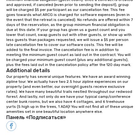
from boardrooms to large venues. We
and approved, if canceled (even prior to sending the deposit), group 
have cozy lodging options ranging
will be charged $5 per participant as our cancellation fee. This fee 
anywhere from cabins to cottages.
goes towards what ARCG is charged for software expenses (even in 
the event that the retreat is canceled). No refunds are offered within 7 
Wake up under the canopy in a
days of the reservation, as the group minimum financial obligation is 
forested paradise at whatever level
due at this date. If your group has given us a guest count and you 
of creature comfort your team
lower that count, swap guests out with other guests, or show up with 
less guests than packages requested, we will issue a $5 per person 
prefers. Call or email us today to plan
late cancellation fee to cover our software costs. This fee will be 
your retreat!
added to the final invoice. The cancellation fee is in addition to 
meeting the minimum guest count as laid out in the contract. You will 
be charged your minimum guest count (plus any additional guests), 
plus the fees laid out in the cancelation policy after the 120 day mark.
Additional details
Our property has several unique features. We have an award winning 
zipline tour. We actually have two 2.5 hour zipline experiences on our 
property (and even better, our overnight guests receive exclusive 
rates). We have many beautiful trails nestled throughout our redwood 
forest. And lastly, not only do we have your typical camp/conference 
center bunk rooms, but we also have 4 cottages, and 6 treehouse 
yurts (5 high up in the trees, 1 ADA)! You will not find all of these unique 
amenities set in one beautiful location anywhere else.
Панель «Подписаться»