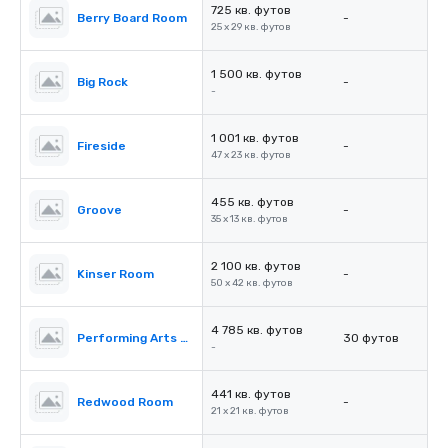
725 кв. футов
Berry Board Room
-
25 x 29 кв. футов
1 500 кв. футов
Big Rock
-
-
1 001 кв. футов
Fireside
-
47 x 23 кв. футов
455 кв. футов
Groove
-
35 x 13 кв. футов
2 100 кв. футов
Kinser Room
-
50 x 42 кв. футов
4 785 кв. футов
Performing Arts Center (PAC)
30 футов
-
441 кв. футов
Redwood Room
-
21 x 21 кв. футов