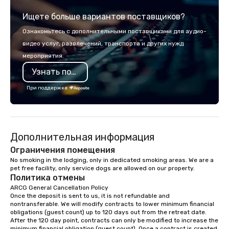
location for your day or overnight
Ищете больше вариантов поставщиков?
corporate offsite retreat! With a wide
variety of activities available, you can
Ознакомьтесь с дополнительными поставщиками для аудио-
choose what would suit your team
видео услуг, развлечений, транспорта и других нужд
best. Sonoma Zipline Adventures is a
мероприятия.
popular option. We can also facilitate
team building, archery tag, and
Узнать подробнее
challenge courses for a day full of
При поддержке
adventure. Our team can help assist
you in planning your custom event. We
serve a number of different meal and
snack options to make your day with
Дополнительная информация
your team enjoyable and successful.
We have a large dining hall that can
Ограничения помещения
serve 450 guests at a time. But, if you
No smoking in the lodging, only in dedicated smoking areas. We are a 
would like a more intimate upscale
pet free facility, only service dogs are allowed on our property.
Политика отмены
option, our full catering team can work
ARCG General Cancellation Policy

with you to create the meal of your
Once the deposit is sent to us, it is not refundable and 
dreams! If you would like to use a
nontransferable. We will modify contracts to lower minimum financial 
meeting room we have a number of
obligations (guest count) up to 120 days out from the retreat date. 
After the 120 day point, contracts can only be modified to increase the 
different rooms that are available,
minimum financial obligation (guest count). Once a contract is created 