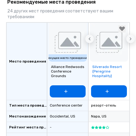
Рекомендуемые места проведения
24 других мест проведения соответствуют вашим
требованиям
Текущее место проведения
Место проведения
Alliance Redwoods
Silverado Resort
Removed from
Conference
(Peregrine
favorites
Grounds
Hospitality)
Тип места проведения
Conference center
резорт-отель
Местонахождение
Occidental
, US
Napa
, US
Рейтинг места проведения
-