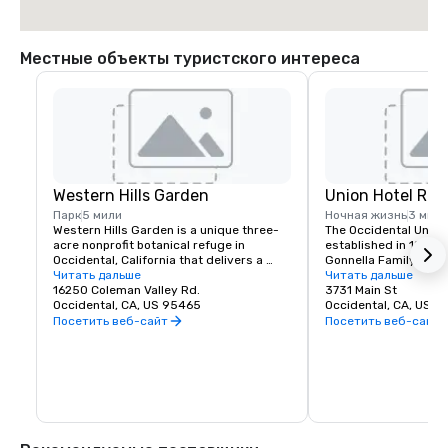
Местные объекты туристского интереса
Western Hills Garden
Union Hotel Res
Парк
5 мили
Ночная жизнь
3 мили
Western Hills Garden is a unique three-
The Occidental Union 
acre nonprofit botanical refuge in 
established in 1879. I
Occidental, California that delivers a 
Gonnella Family since
sensory explosion of textures, colors, 
Читать дальше
building houses a cafe
Читать дальше
shapes, and sounds. It’s a stunning 
16250 Coleman Valley Rd.
room, and The Bocce 
3731 Main St
example of cultivated biodiversity, home 
Occidental, CA, US 95465
opens at 6 am every 
Occidental, CA, US 
to rare and important plant species, 
freshly baked pastrie
Посетить веб-сайт
Посетить веб-сайт
many that are nearly extinct in nature.
dining rooms and salo
am. A favorite lunch o
Union usually includes
soups, pizzas, pastas
of course the house t
is known for serving t
beer in town. The Uni
generations of famili