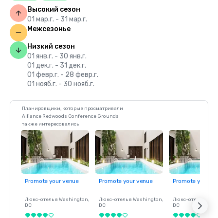
Высокий сезон
01 мар.г. - 31 мар.г.
Межсезонье
Низкий сезон
01 янв.г. - 30 янв.г.
01 дек.г. - 31 дек.г.
01 февр.г. - 28 февр.г.
01 нояб.г. - 30 нояб.г.
Планировщики, которые просматривали
Alliance Redwoods Conference Grounds
также интересовались
Promote your venue
Promote your venue
Promote your ve
Люкс-отель в
Washington
,
Люкс-отель в
Washington
,
Люкс-отель в
Was
DC
DC
DC