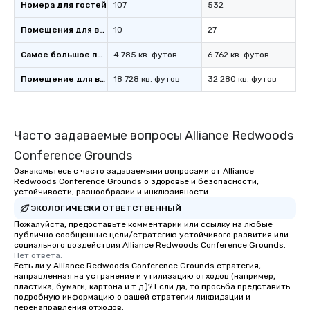
Номера для гостей
107
532
Помещения для встреч
10
27
Самое большое помещение
4 785 кв. футов
6 762 кв. футов
Помещение для встречи
18 728 кв. футов
32 280 кв. футов
Часто задаваемые вопросы Alliance Redwoods
Conference Grounds
Ознакомьтесь с часто задаваемыми вопросами от Alliance
Redwoods Conference Grounds о здоровье и безопасности,
устойчивости, разнообразии и инклюзивности
ЭКОЛОГИЧЕСКИ ОТВЕТСТВЕННЫЙ
Пожалуйста, предоставьте комментарии или ссылку на любые
публично сообщенные цели/стратегию устойчивого развития или
социального воздействия Alliance Redwoods Conference Grounds.
Нет ответа.
Есть ли у Alliance Redwoods Conference Grounds стратегия,
направленная на устранение и утилизацию отходов (например,
пластика, бумаги, картона и т.д.)? Если да, то просьба представить
подробную информацию о вашей стратегии ликвидации и
перенаправления отходов.