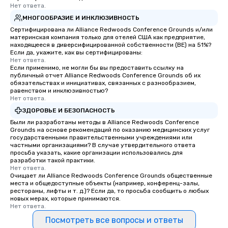
Нет ответа.
МНОГООБРАЗИЕ И ИНКЛЮЗИВНОСТЬ
Сертифицирована ли Alliance Redwoods Conference Grounds и/или
материнская компания только для отелей США как предприятие,
находящееся в диверсифицированной собственности (BE) на 51%?
Если да, укажите, как вы сертифицированы:
Нет ответа.
Если применимо, не могли бы вы предоставить ссылку на
публичный отчет Alliance Redwoods Conference Grounds об их
обязательствах и инициативах, связанных с разнообразием,
равенством и инклюзивностью?
Нет ответа.
ЗДОРОВЬЕ И БЕЗОПАСНОСТЬ
Были ли разработаны методы в Alliance Redwoods Conference
Grounds на основе рекомендаций по оказанию медицинских услуг
государственными правительственными учреждениями или
частными организациями? В случае утвердительного ответа
просьба указать, какие организации использовались для
разработки такой практики.
Нет ответа.
Очищает ли Alliance Redwoods Conference Grounds общественные
места и общедоступные объекты (например, конференц-залы,
рестораны, лифты и т. д.)? Если да, то просьба сообщить о любых
новых мерах, которые принимаются.
Нет ответа.
Посмотреть все вопросы и ответы