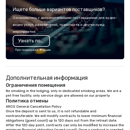
location for your day or overnight
Ищете больше вариантов поставщиков?
corporate offsite retreat! With a wide
variety of activities available, you can
Ознакомьтесь с дополнительными поставщиками для аудио-
choose what would suit your team
видео услуг, развлечений, транспорта и других нужд
best. Sonoma Zipline Adventures is a
мероприятия.
popular option. We can also facilitate
team building, archery tag, and
Узнать подробнее
challenge courses for a day full of
При поддержке
adventure. Our team can help assist
you in planning your custom event. We
serve a number of different meal and
snack options to make your day with
Дополнительная информация
your team enjoyable and successful.
We have a large dining hall that can
Ограничения помещения
serve 450 guests at a time. But, if you
No smoking in the lodging, only in dedicated smoking areas. We are a 
would like a more intimate upscale
pet free facility, only service dogs are allowed on our property.
Политика отмены
option, our full catering team can work
ARCG General Cancellation Policy

with you to create the meal of your
Once the deposit is sent to us, it is not refundable and 
dreams! If you would like to use a
nontransferable. We will modify contracts to lower minimum financial 
meeting room we have a number of
obligations (guest count) up to 120 days out from the retreat date. 
After the 120 day point, contracts can only be modified to increase the 
different rooms that are available,
minimum financial obligation (guest count). Once a contract is created 