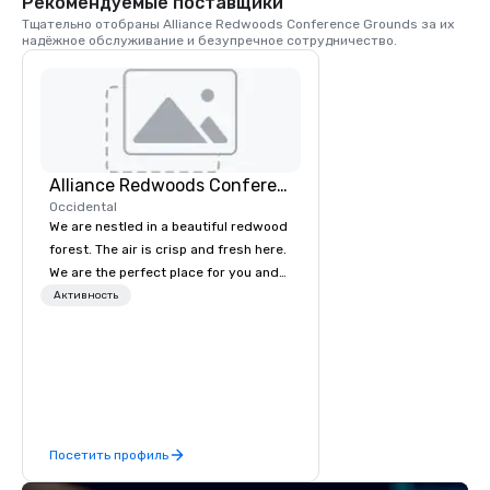
Рекомендуемые поставщики
gather in Sonoma Co
Тщательно отобраны Alliance Redwoods Conference Grounds за их 
надёжное обслуживание и безупречное сотрудничество.
Alliance Redwoods Conference Grounds
Occidental
We are nestled in a beautiful redwood
forest. The air is crisp and fresh here.
We are the perfect place for you and
your group to come get away from
Активность
the hustle and bustle of everyday life.
Come unplug and recharge your
mental battery! We offer activities and
meetings spaces as well as catered
meals, tailored to meet your unique
needs. The process of booking a
Посетить профиль
retreat with us is easy and our pricing
is affordable. We are the perfect