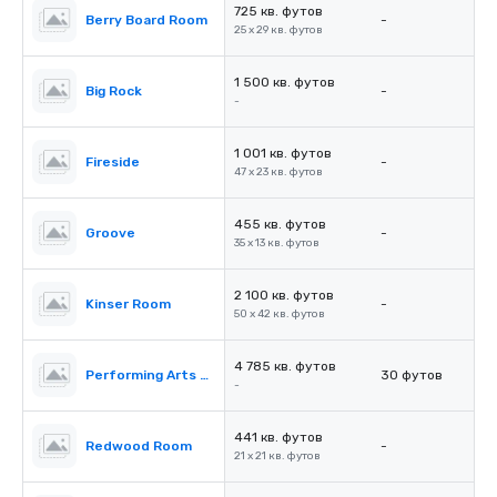
725 кв. футов
Berry Board Room
-
25 x 29 кв. футов
1 500 кв. футов
Big Rock
-
-
1 001 кв. футов
Fireside
-
47 x 23 кв. футов
455 кв. футов
Groove
-
35 x 13 кв. футов
2 100 кв. футов
Kinser Room
-
50 x 42 кв. футов
4 785 кв. футов
Performing Arts Center (PAC)
30 футов
-
441 кв. футов
Redwood Room
-
21 x 21 кв. футов