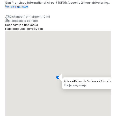
San Francisco International Airport (SFO): A scenic 2-hour drive brings 
you from arrival to relaxation.

Читать дальше
Santa Rosa’s Charles M. Schulz – Sonoma County Airport (STS): Only 
Distance from airport 10 mi
35 minutes from our doorstep — the fastest route to your rustic 
Парковка в районе
retreat.
Бесплатная парковка
Парковка для автобусов
Alliance Redwoods Conference Grounds
Конференц-центр