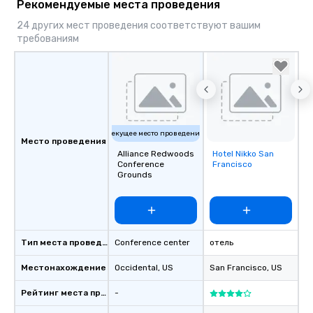
Рекомендуемые места проведения
24 других мест проведения соответствуют вашим
требованиям
Текущее место проведения
Место проведения
Alliance Redwoods
Hotel Nikko San
Removed from
Conference
Francisco
favorites
Grounds
Тип места проведения
Conference center
отель
Местонахождение
Occidental
, US
San Francisco
, US
Рейтинг места проведения
-