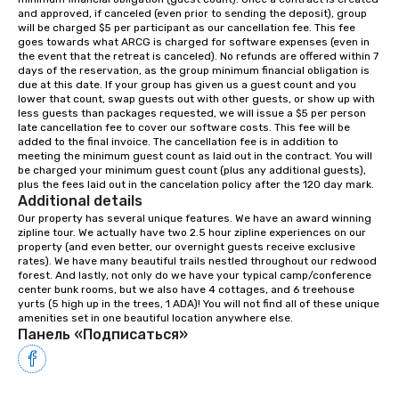
from boardrooms to large venues. We
and approved, if canceled (even prior to sending the deposit), group 
have cozy lodging options ranging
will be charged $5 per participant as our cancellation fee. This fee 
anywhere from cabins to cottages.
goes towards what ARCG is charged for software expenses (even in 
the event that the retreat is canceled). No refunds are offered within 7 
Wake up under the canopy in a
days of the reservation, as the group minimum financial obligation is 
forested paradise at whatever level
due at this date. If your group has given us a guest count and you 
of creature comfort your team
lower that count, swap guests out with other guests, or show up with 
less guests than packages requested, we will issue a $5 per person 
prefers. Call or email us today to plan
late cancellation fee to cover our software costs. This fee will be 
your retreat!
added to the final invoice. The cancellation fee is in addition to 
meeting the minimum guest count as laid out in the contract. You will 
be charged your minimum guest count (plus any additional guests), 
plus the fees laid out in the cancelation policy after the 120 day mark.
Additional details
Our property has several unique features. We have an award winning 
zipline tour. We actually have two 2.5 hour zipline experiences on our 
property (and even better, our overnight guests receive exclusive 
rates). We have many beautiful trails nestled throughout our redwood 
forest. And lastly, not only do we have your typical camp/conference 
center bunk rooms, but we also have 4 cottages, and 6 treehouse 
yurts (5 high up in the trees, 1 ADA)! You will not find all of these unique 
amenities set in one beautiful location anywhere else.
Панель «Подписаться»