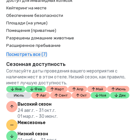
Доступ для инвалидных колясок
Кейтеринг на месте
Обеспечение безопасности
Площади (на улице)
Помещения (приватные)
Разрешены домашние животные
Расширенное пребывание
Посмотреть все (7)
Сезонная доступность
Согласуйте даты проведения вашего мероприятия с
наличием мест в этом отеле. Низкий сезон, как правило,
имеет лучшую доступность.
Янв
Фев
Март
Апр
Май
Июнь
Июль
Авг
Сент
Окт
Ноя
Дек
Высокий сезон
24 авг.г. - 31 окт.г.
01 мар.г. - 30 июн.г.
Межсезонье
Низкий сезон