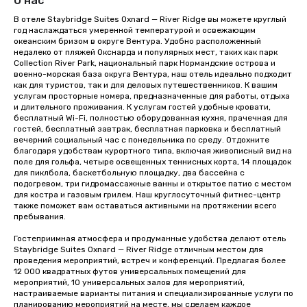
О нас
В отеле Staybridge Suites Oxnard — River Ridge вы можете круглый 
год наслаждаться умеренной температурой и освежающим 
океанским бризом в округе Вентура. Удобно расположенный 
недалеко от пляжей Окснарда и популярных мест, таких как парк 
Collection River Park, национальный парк Нормандские острова и 
военно-морская база округа Вентура, наш отель идеально подходит 
как для туристов, так и для деловых путешественников. К вашим 
услугам просторные номера, предназначенные для работы, отдыха 
и длительного проживания. К услугам гостей удобные кровати, 
бесплатный Wi-Fi, полностью оборудованная кухня, прачечная для 
гостей, бесплатный завтрак, бесплатная парковка и бесплатный 
вечерний социальный час с понедельника по среду. Отдохните 
благодаря удобствам курортного типа, включая живописный вид на 
поле для гольфа, четыре освещенных теннисных корта, 14 площадок 
для пиклбола, баскетбольную площадку, два бассейна с 
подогревом, три гидромассажные ванны и открытое патио с местом 
для костра и газовым грилем. Наш круглосуточный фитнес-центр 
также поможет вам оставаться активными на протяжении всего 
пребывания.

Гостеприимная атмосфера и продуманные удобства делают отель 
Staybridge Suites Oxnard — River Ridge отличным местом для 
проведения мероприятий, встреч и конференций. Предлагая более 
12 000 квадратных футов универсальных помещений для 
мероприятий, 10 универсальных залов для мероприятий, 
настраиваемые варианты питания и специализированные услуги по 
планированию мероприятий на месте, мы сделаем каждое 