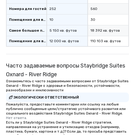
those Instagram moments you share.
For added ease, we can even arrange
Номера для гостей
252
560
transportation pick-up and drop-off,
as well as an event photographer. And
Помещения для встреч
10
30
for groups that desire an extra luxe
Самое большое помещение
5 150 кв. футов
18 392 кв. футов
experience, we can also arrange for
an evening helicopter ride over the
Помещение для встречи
12 000 кв. футов
110 103 кв. футов
glittering lights of The Strip. A
Memorable Experience for All Lip
Smacking Foodie Tours offers a way
to gather and dine that few have
Часто задаваемые вопросы Staybridge Suites
experienced, and all are sure to
Oxnard - River Ridge
remember. Our one-of-a-kind tours
Ознакомьтесь с часто задаваемыми вопросами от Staybridge Suites
are special, from the first stop to the
Oxnard - River Ridge о здоровье и безопасности, устойчивости,
last. It’s an experience that attendees
разнообразии и инклюзивности
will reminisce about long after they
ЭКОЛОГИЧЕСКИ ОТВЕТСТВЕННЫЙ
leave. Location, Location, Location
Пожалуйста, предоставьте комментарии или ссылку на любые
One of the best reasons to book is the
публично сообщенные цели/стратегию устойчивого развития или
социального воздействия Staybridge Suites Oxnard - River Ridge.
convenient and efficient way the
Нет ответа.
experience is designed. All
Есть ли у Staybridge Suites Oxnard - River Ridge стратегия,
направленная на устранение и утилизацию отходов (например,
restaurants are within an easy
пластика, бумаги, картона и т.д.)? Если да, то просьба представить
walking distance of each other. The