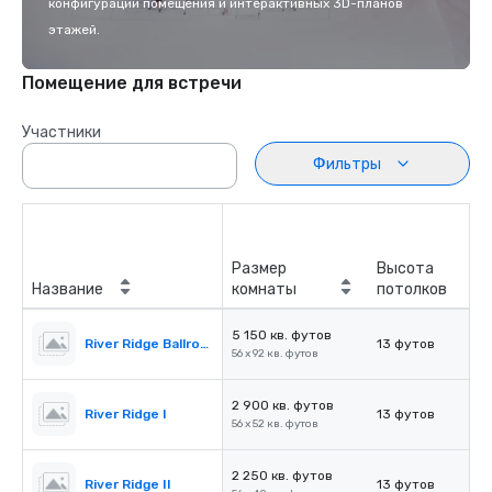
конфигурации помещения и интерактивных 3D-планов
этажей.
Помещение для встречи
Участники
Фильтры
Размер
Высота
Название
комнаты
потолков
5 150 кв. футов
River Ridge Ballroom
13 футов
56 x 92 кв. футов
2 900 кв. футов
River Ridge I
13 футов
56 x 52 кв. футов
2 250 кв. футов
River Ridge II
13 футов