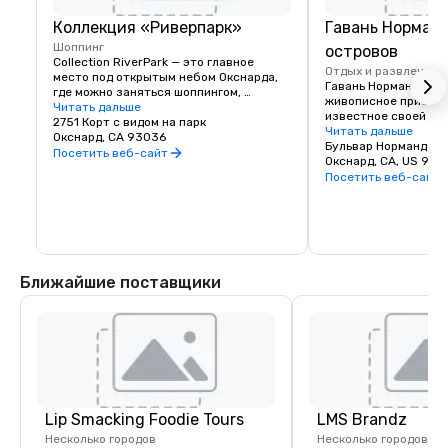
Коллекция «Риверпарк»
Гавань Норман
Шоппинг
островов
Collection RiverPark — это главное 
Отдых и развлечени
место под открытым небом Окснарда, 
Гавань Нормандских 
где можно заняться шоппингом, 
живописное прибреж
ресторанами и развлечениями.
Читать дальше
известное своей при
2751 Корт с видом на парк
прогулками на лодке
Читать дальше
Окснард, CA 93036
набережной и легким
Посетить веб-сайт
национальному парк
Окснард, CA, US 93
острова.
Посетить веб-сайт
Ближайшие поставщики
Lip Smacking Foodie Tours
LMS Brandz
Несколько городов
Несколько городов