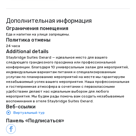
to engage the person to the left and
right of you. Because our tours take
place at multiple restaurants, with
Дополнительная информация
walking in between, there are
Ограничения помещения
countless opportunities to interact
Еда и напитки на улице запрещены.
with different people when you sit
Политика отмены
down at each venue and as you
24 часа
traverse along the way. Our
Additional details
experiences not only provide more
Staybridge Suites Oxnard — идеальное место для вашего 
следующего грандиозного праздника или профессиональной 
ways to network, but a more convivial
конференции. Благодаря 10 универсальным залам для мероприятий, 
way to do so. Large Groups Welcome
индивидуальным вариантам питания и специализированным 
Lip Smacking Foodie Tours is ideal for
услугам по планированию мероприятий на месте мы гарантируем 
groups, small or large. Our
незабываемый успех вашего мероприятия. Наша профессиональная 
и гостеприимная атмосфера в сочетании с первоклассными 
experiences can accommodate
удобствами делают нас идеальным выбором для любого 
groups from as few as 1 to as many
мероприятия. Мы будем рады помочь вам создать незабываемые 
as 500 guests, making us an ideal
воспоминания в отеле Staybridge Suites Oxnard.
Веб-ссылки
choice for any corporate group event.
Виртуальный тур
Stress-Free Booking Process Booking
a tour is stress-free and allows you to
Панель «Подписаться»
enjoy the company of your guests
more easily. You’ll take comfort