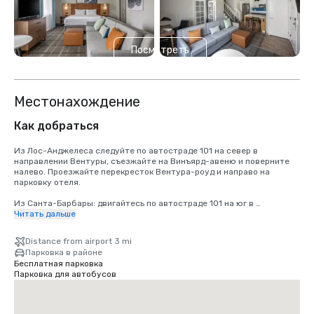
Посмотреть
еще 2
Местонахождение
Как добраться
Из Лос-Анджелеса следуйте по автостраде 101 на север в 
направлении Вентуры, съезжайте на Винъярд-авеню и поверните 
налево. Проезжайте перекресток Вентура-роуд и направо на 
парковку отеля. 

Из Санта-Барбары: двигайтесь по автостраде 101 на юг в 
направлении Лос-Анджелеса, съезжайте на Vineyard Ave., 
Читать дальше
поверните направо. Проезжайте по улице Вентура и въезжайте на 
парковку справа.
Distance from airport 3 mi
Парковка в районе
Бесплатная парковка
Парковка для автобусов