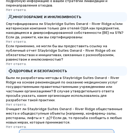
подробную информацию о вашей стратегии ликвидации и
short stroll allows your group
перенаправления отходов.
Нет ответа.
members a chance to engage in prime
МНОГООБРАЗИЕ И ИНКЛЮЗИВНОСТЬ
networking opportunities before
heading to the next place on your tour
Сертифицирована ли Staybridge Suites Oxnard - River Ridge и/или
материнская компания только для отелей США как предприятие,
itinerary. You Get a Dinner and a Show
находящееся в диверсифицированной собственности (BE) на 51%?
Our tours offer an exquisite feast plus
Если да, укажите, как вы сертифицированы:
Нет ответа.
entertainment. All tours include a
Если применимо, не могли бы вы предоставить ссылку на
knowledgeable, professional guide
публичный отчет Staybridge Suites Oxnard - River Ridge об их
who leads the group on a walking tour,
обязательствах и инициативах, связанных с разнообразием,
равенством и инклюзивностью?
offering engaging tidbits and
Нет ответа.
fascinating stories. Several other
ЗДОРОВЬЕ И БЕЗОПАСНОСТЬ
interactive experiences are included
Были ли разработаны методы в Staybridge Suites Oxnard - River
along the way exclusively to our tours,
Ridge на основе рекомендаций по оказанию медицинских услуг
ensuring there is never a dull moment.
государственными правительственными учреждениями или
частными организациями? В случае утвердительного ответа
Different Types of Cuisine Our
просьба указать, какие организации использовались для
experiences offer the ability to enjoy
разработки такой практики.
Нет ответа.
several renowned restaurants in one
Очищает ли Staybridge Suites Oxnard - River Ridge общественные
convenient outing, including ones you
места и общедоступные объекты (например, конференц-залы,
and your guests might not have
рестораны, лифты и т. д.)? Если да, то просьба сообщить о любых
новых мерах, которые принимаются.
discovered otherwise on your own or
Нет ответа.
at a typical corporate dinner. We offer