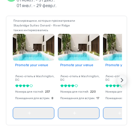
01 нояб.г. - 31 дек.г.
01 янв.г. - 29 февр.г.
Планировщики, которые просматривали
Staybridge Suites Oxnard - River Ridge
также интересовались
Promote your venue
Promote your venue
Promote your ve
Люкс-отель в
Washington
,
Люкс-отель в
Washington
,
Люкс-отель в
Was
DC
DC
DC
Номера для гостей
:
237
Номера для гостей
:
220
Номера для госте
Помещения для встреч
:
8
Помещения для встреч
:
17
Помещения для вс