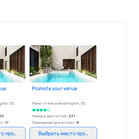
nue
Promote your venue
gton
, DC
Люкс-отель в
Washington
, DC
20
Номера для гостей
:
237
еч
:
17
Помещения для встреч
:
8
то проведения
Выбрать место проведения