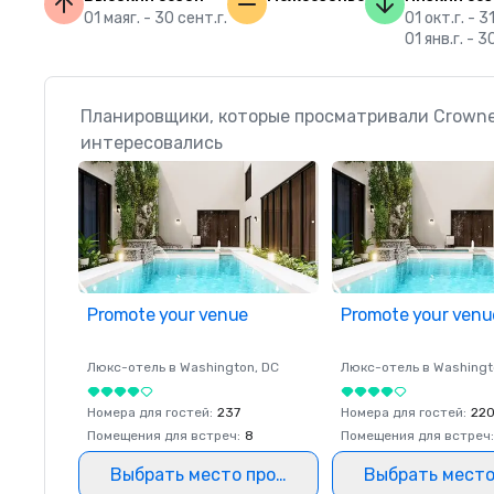
01 маяг. - 30 сент.г.
01 окт.г. - 31
01 янв.г. - 3
Планировщики, которые просматривали Crowne 
интересовались
Promote your venue
Promote your venu
Люкс-отель в
Washington
, DC
Люкс-отель в
Washingt
Номера для гостей
:
237
Номера для гостей
:
22
Помещения для встреч
:
8
Помещения для встреч
:
Выбрать место проведения
Выбрать место