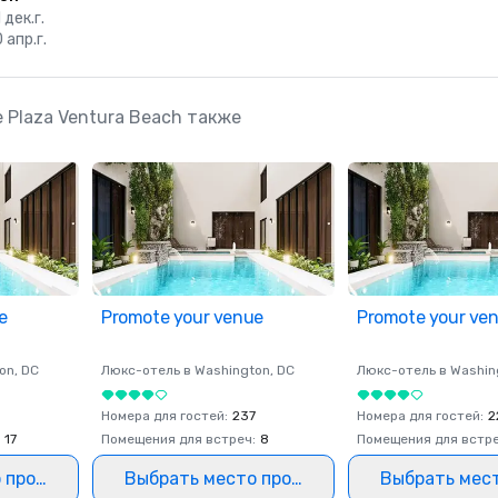
 дек.г.
0 апр.г.
Plaza Ventura Beach также
e
Promote your venue
Promote your ve
on
, DC
Люкс-отель в
Washington
, DC
Люкс-отель в
Washin
0
Номера для гостей
:
237
Номера для гостей
:
2
17
Помещения для встреч
:
8
Помещения для встр
 проведения
Выбрать место проведения
Выбрать мес