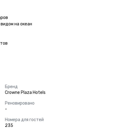
ров

видом на океан

тов

Бренд
Crowne Plaza Hotels
Реновировано
-
Номера для гостей
235