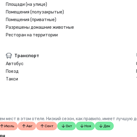
Площади (на улице)
Помещения (полузакрытые)
Помещения (приватные)
Разрешены домашние животные
Ресторан на территории
Транспорт
Автобус
Поезд
Такси
м мест в этом отеле. Низкий сезон, как правило, имеет лучшую 
Июль
Авг
Сент
Окт
Ноя
Дек
зон