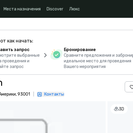
Места назначения
Discover
Люкс
от как начать:
авить запрос
Бронирование
мотрите выбранные
Сравните предложения и заброни
а проведения и
идеальное место для проведения
айте запрос
Вашего мероприятия
h
Америки, 93001
|
Контакты
3D