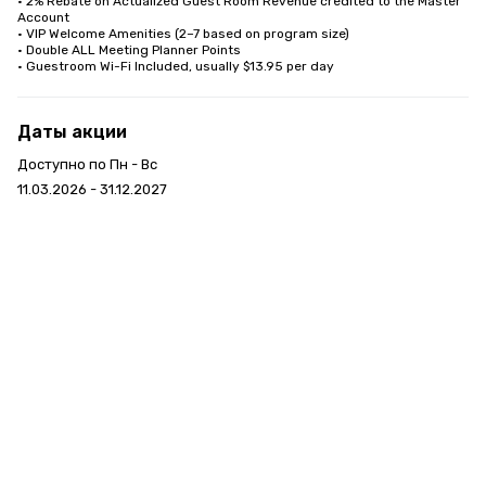
• 2% Rebate on Actualized Guest Room Revenue credited to the Master 
Account

• VIP Welcome Amenities (2–7 based on program size)

• Double ALL Meeting Planner Points

• Guestroom Wi-Fi Included, usually $13.95 per day
Даты акции
Доступно по Пн - Вс
11.03.2026 - 31.12.2027