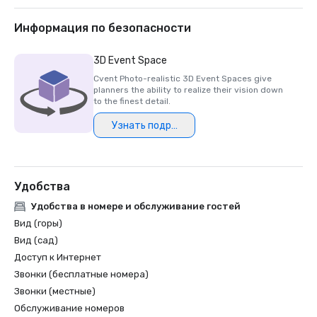
2018 & 2019 TripAdvisor Certificate of Excellence

2018 & 2019 Readers' Choice Award - Condé Nast Traveler

Информация по безопасности
2016 & 2017 Platinum Choice Award - Smart Meetings

2017 Best of Resorts - Meetings Today 

3D Event Space
2016 Top Northern California Resort - Condé Nast 
Cvent Photo-realistic 3D Event Spaces give
planners the ability to realize their vision down
to the finest detail.
Узнать подробнее
Удобства
Удобства в номере и обслуживание гостей
Вид (горы)
Вид (сад)
Доступ к Интернет
Звонки (бесплатные номера)
Звонки (местные)
Обслуживание номеров