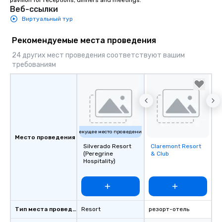
pavilion for receptions, dinners and meetings.
Веб-ссылки
Виртуальный тур
Рекомендуемые места проведения
24 других мест проведения соответствуют вашим
требованиям
Текущее место проведения
Место проведения
Silverado Resort
Claremont Resort
Removed from
(Peregrine
& Club
favorites
Hospitality)
Тип места проведения
Resort
резорт-отель