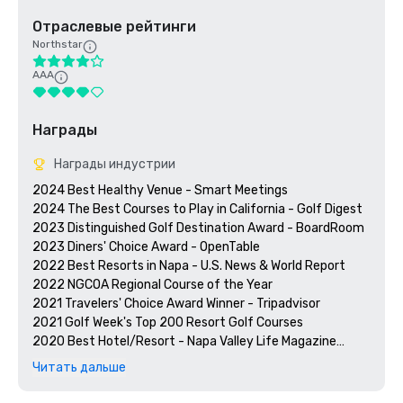
Отраслевые рейтинги
Northstar
AAA
Награды
Награды индустрии
2024 Best Healthy Venue - Smart Meetings

2024 The Best Courses to Play in California - Golf Digest

2023 Distinguished Golf Destination Award - BoardRoom

2023 Diners' Choice Award - OpenTable  

2022 Best Resorts in Napa - U.S. News & World Report 

2022 NGCOA Regional Course of the Year

2021 Travelers' Choice Award Winner - Tripadvisor

2021 Golf Week's Top 200 Resort Golf Courses

2020 Best Hotel/Resort - Napa Valley Life Magazine

2020 Travelers' Choice Award - Tripadvisor

Читать дальше
2020 Best Day Spa - Napa Valley Life Magazine 

2020 USPTA NorCal Pro of the Year - Katie Dellich
