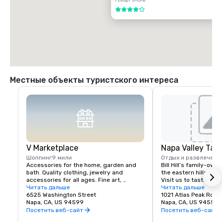
4 из 5
Местные объекты туристского интереса
V Marketplace
Napa Valley Tas
Шоппинг
9 мили
Отдых и развлечени
Accessories for the home, garden and 
Bill Hill’s family-own
bath. Quality clothing, jewelry and 
the eastern hills of Na
accessories for all ages. Fine art, 
Visit us to taste Pri
gourmet foods, chocolates, wines and 
Читать дальше
38° & Tetra wines.
Читать дальше
wine tasting. Romantic gifts and 
6525 Washington Street
1021 Atlas Peak Rd
collectibles from Napa Valley and around 
Napa, CA, US 94599
Napa, CA, US 94559
the world, complementing a delightful 
Посетить веб-сайт
Посетить веб-сайт
variety of Wine Country dining.