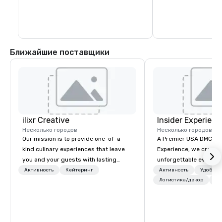
Ближайшие поставщики
ilixr Creative
Insider Experienc
Несколько городов
Несколько городов
Our mission is to provide one-of-a-
A Premier USA DMC Partner At 
kind culinary experiences that leave
Experience, we create
you and your guests with lasting
unforgettable events w
memories and satiated palates. Every
access to premium ve
Активность
Кейтеринг
Активность
Удобств
detail is meticulously thought out, and
class entertainment, a
Логистика/декор
+3
our commitment to hospitality, with
experiences. With over
over 40 years of experience working
expertise, we handle e
in some of the world's most
behind the scenes, en