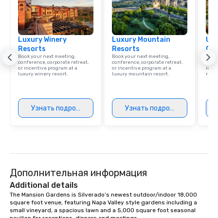
Luxury Winery
Luxury Mountain
Uni
Resorts
Resorts
Ca
Book your next meeting,
Book your next meeting,
Find 
conference, corporate retreat,
conference, corporate retreat,
resor
or incentive program at a
or incentive program at a
ince
luxury winery resort.
luxury mountain resort.
retre
Узнать подробнее
Узнать подробнее
Дополнительная информация
Additional details
The Mansion Gardens is Silverado’s newest outdoor/indoor 18,000 
square foot venue, featuring Napa Valley style gardens including a 
small vineyard, a spacious lawn and a 5,000 square foot seasonal 