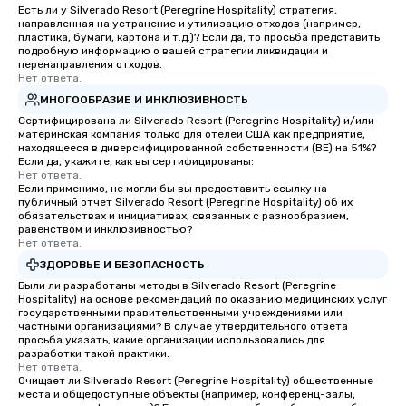
Есть ли у Silverado Resort (Peregrine Hospitality) стратегия,
направленная на устранение и утилизацию отходов (например,
пластика, бумаги, картона и т.д.)? Если да, то просьба представить
подробную информацию о вашей стратегии ликвидации и
перенаправления отходов.
Нет ответа.
МНОГООБРАЗИЕ И ИНКЛЮЗИВНОСТЬ
Сертифицирована ли Silverado Resort (Peregrine Hospitality) и/или
материнская компания только для отелей США как предприятие,
находящееся в диверсифицированной собственности (BE) на 51%?
Если да, укажите, как вы сертифицированы:
Нет ответа.
Если применимо, не могли бы вы предоставить ссылку на
публичный отчет Silverado Resort (Peregrine Hospitality) об их
обязательствах и инициативах, связанных с разнообразием,
равенством и инклюзивностью?
Нет ответа.
ЗДОРОВЬЕ И БЕЗОПАСНОСТЬ
Были ли разработаны методы в Silverado Resort (Peregrine
Hospitality) на основе рекомендаций по оказанию медицинских услуг
государственными правительственными учреждениями или
частными организациями? В случае утвердительного ответа
просьба указать, какие организации использовались для
разработки такой практики.
Нет ответа.
Очищает ли Silverado Resort (Peregrine Hospitality) общественные
места и общедоступные объекты (например, конференц-залы,