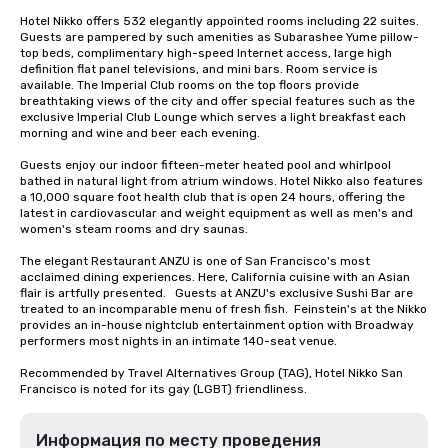
Hotel Nikko offers 532 elegantly appointed rooms including 22 suites. 
Guests are pampered by such amenities as Subarashee Yume pillow-
top beds, complimentary high-speed Internet access, large high 
definition flat panel televisions, and mini bars. Room service is 
available. The Imperial Club rooms on the top floors provide 
breathtaking views of the city and offer special features such as the 
exclusive Imperial Club Lounge which serves a light breakfast each 
morning and wine and beer each evening.

Guests enjoy our indoor fifteen-meter heated pool and whirlpool 
bathed in natural light from atrium windows. Hotel Nikko also features 
a 10,000 square foot health club that is open 24 hours, offering the 
latest in cardiovascular and weight equipment as well as men's and 
women's steam rooms and dry saunas. 

The elegant Restaurant ANZU is one of San Francisco's most 
acclaimed dining experiences. Here, California cuisine with an Asian 
flair is artfully presented.   Guests at ANZU's exclusive Sushi Bar are 
treated to an incomparable menu of fresh fish.  Feinstein's at the Nikko 
provides an in-house nightclub entertainment option with Broadway 
performers most nights in an intimate 140-seat venue.

Recommended by Travel Alternatives Group (TAG), Hotel Nikko San 
Francisco is noted for its gay (LGBT) friendliness.
Информация по месту проведения