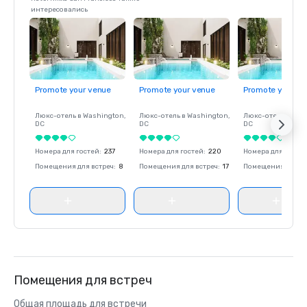
интересовались
Promote your venue
Promote your venue
Promote your ve
Люкс-отель в
Washington
,
Люкс-отель в
Washington
,
Люкс-отель в
Was
DC
DC
DC
Номера для гостей
:
237
Номера для гостей
:
220
Номера для госте
Помещения для встреч
:
8
Помещения для встреч
:
17
Помещения для вс
Помещения для встреч
Общая площадь для встречи