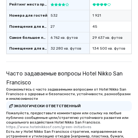
Рейтинг места проведения
Номера для гостей
532
1 921
Помещения для встреч
27
45
Самое большое помещение
6 762 кв. футов
29 637 кв. футов
Помещение для встречи
32 280 кв. футов
134 500 кв. футов
Часто задаваемые вопросы Hotel Nikko San
Francisco
Ознакомьтесь с часто задаваемыми вопросами от Hotel Nikko San
Francisco о здоровье и безопасности, устойчивости, разнообразии
и инклюзивности
ЭКОЛОГИЧЕСКИ ОТВЕТСТВЕННЫЙ
Пожалуйста, предоставьте комментарии или ссылку на любые
публично сообщенные цели/стратегию устойчивого развития или
социального воздействия Hotel Nikko San Francisco.
https://www.hotelnikkosf.com/green-initiatives
Есть ли у Hotel Nikko San Francisco стратегия, направленная на
устранение и утилизацию отходов (например, пластика, бумаги,