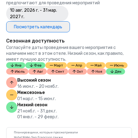
предпочитают для проведения мероприятий
10 авг. 2026 г. - 31 мар.
2027 г.
Посмотреть календарь
Сезонная доступность
Согласуйте даты проведения вашего мероприятия с
наличием мест в этом отеле. Низкий сезон, как правило,
имеет лучшую доступность.
Янв
Фев
Март
Апр
Май
Июнь
Июль
Авг
Сент
Окт
Ноя
Дек
Высокий сезон
16 июн.г. - 20 нояб.г.
Межсезонье
01 мар.г. - 15 июн.г.
Низкий сезон
21 нояб.г. - 31 дек.г.
01 янв.г. - 29 февр.г.
Планировщики, которые просматривали
Hotel Nikko San Francisco также