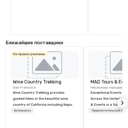
Ближайшие поставщики
На правах рекламы
Wine Country Trekking
MAD Tours & Eve
San Francisco
Несколько городов
Wine Country Trekking provides
Exceptional Events & 
guided hikes in the beautiful wine
Across the United States! MAD 
country of California including Napa
& Events is a full-serv
and Sonoma Valleys. These
Management Company s
Активность
Предпочтительный перс
experiences include walking in the
corporate events, incen
vineyards, amongst ancient redwood
executive retreats, co