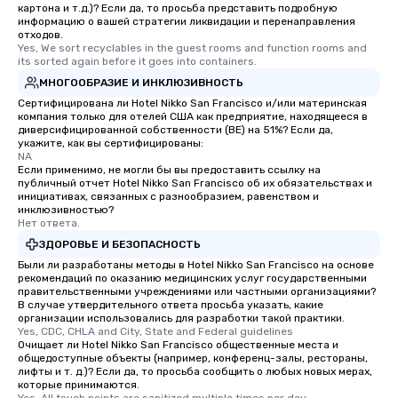
картона и т.д.)? Если да, то просьба представить подробную
информацию о вашей стратегии ликвидации и перенаправления
отходов.
Yes, We sort recyclables in the guest rooms and function rooms and 
its sorted again before it goes into containers.
МНОГООБРАЗИЕ И ИНКЛЮЗИВНОСТЬ
Сертифицирована ли Hotel Nikko San Francisco и/или материнская
компания только для отелей США как предприятие, находящееся в
диверсифицированной собственности (BE) на 51%? Если да,
укажите, как вы сертифицированы:
NA
Если применимо, не могли бы вы предоставить ссылку на
публичный отчет Hotel Nikko San Francisco об их обязательствах и
инициативах, связанных с разнообразием, равенством и
инклюзивностью?
Нет ответа.
ЗДОРОВЬЕ И БЕЗОПАСНОСТЬ
Были ли разработаны методы в Hotel Nikko San Francisco на основе
рекомендаций по оказанию медицинских услуг государственными
правительственными учреждениями или частными организациями?
В случае утвердительного ответа просьба указать, какие
организации использовались для разработки такой практики.
Yes, CDC, CHLA and City, State and Federal guidelines
Очищает ли Hotel Nikko San Francisco общественные места и
общедоступные объекты (например, конференц-залы, рестораны,
лифты и т. д.)? Если да, то просьба сообщить о любых новых мерах,
которые принимаются.