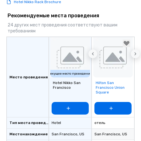
Hotel Nikko Rack Brochure
Рекомендуемые места проведения
24 других мест проведения соответствуют вашим
требованиям
Текущее место проведения
Место проведения
Hotel Nikko San
Hilton San
Removed from
Francisco
Francisco Union
favorites
Square
Тип места проведения
Hotel
отель
Местонахождение
San Francisco
, US
San Francisco
, US