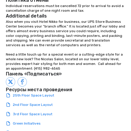
Политика отмены
Las Vegas, Chicago, Na
Individual reservations must be cancelled 72 prior to arrival to avoid a 
cancellation charge of one night room and tax.
New Orleans, we combin
Additional details
local expertise, and t
Also when you visit Hotel Nikko for business, our UPS Store Business 
ground support to brin
Center becomes your “branch office.” It is located just off our lobby and 
life.
offers almost every business service you could require, including 
color copying, printing and binding, last-minute posters, and packing 
and shipping. We can even provide secretarial and translation 
services as well as the rental of computers and printers.

Need a little touch up for a special event or a cutting-edge style for a 
whole new look? The Nicolas Salon, located on our lower lobby level, 
provides expert hair styling for both men and women.  Call ahead for 
an appointment: (415) 982-6565
Панель «Подписаться»
Ресурсы места проведения
25th Floor Space Layout
2nd Floor Space Layout
3rd Floor Space Layout
Green Initiatives