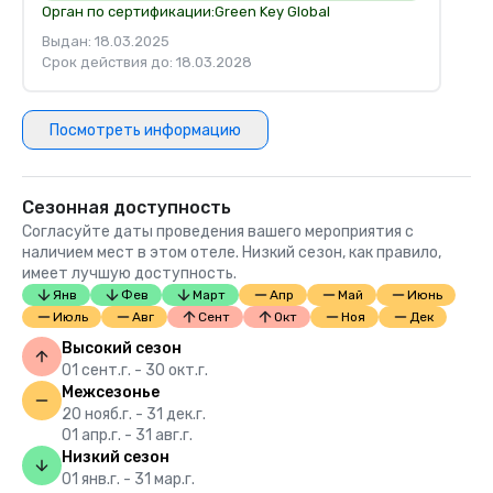
Орган по сертификации:
Green Key Global
Выдан: 18.03.2025
Срок действия до: 18.03.2028
Посмотреть информацию
Сезонная доступность
Согласуйте даты проведения вашего мероприятия с
наличием мест в этом отеле. Низкий сезон, как правило,
имеет лучшую доступность.
Янв
Фев
Март
Апр
Май
Июнь
Июль
Авг
Сент
Окт
Ноя
Дек
Высокий сезон
01 сент.г. - 30 окт.г.
Межсезонье
20 нояб.г. - 31 дек.г.
01 апр.г. - 31 авг.г.
Низкий сезон
01 янв.г. - 31 мар.г.