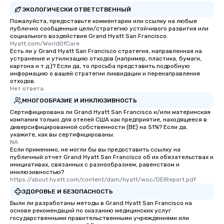
heading to the next pl
ЭКОЛОГИЧЕСКИ ОТВЕТСТВЕННЫЙ
itinerary. You Get a Dinner and a Show
Пожалуйста, предоставьте комментарии или ссылку на любые
Our tours offer an exqu
публично сообщенные цели/стратегию устойчивого развития или
entertainment. All tour
социального воздействия Grand Hyatt San Francisco.
Hyatt.com/WorldOfCare
knowledgeable, profes
Есть ли у Grand Hyatt San Francisco стратегия, направленная на
who leads the group on
устранение и утилизацию отходов (например, пластика, бумаги,
offering engaging tidb
картона и т.д.)? Если да, то просьба представить подробную
информацию о вашей стратегии ликвидации и перенаправления
fascinating stories. S
отходов.
interactive experience
Нет ответа.
along the way exclusive
МНОГООБРАЗИЕ И ИНКЛЮЗИВНОСТЬ
ensuring there is neve
Сертифицирована ли Grand Hyatt San Francisco и/или материнская
Different Types of Cuis
компания только для отелей США как предприятие, находящееся в
диверсифицированной собственности (BE) на 51%? Если да,
experiences offer the a
укажите, как вы сертифицированы:
several renowned rest
NA
Если применимо, не могли бы вы предоставить ссылку на
convenient outing, inc
публичный отчет Grand Hyatt San Francisco об их обязательствах и
and your guests might
инициативах, связанных с разнообразием, равенством и
discovered otherwise 
инклюзивностью?
https://about.hyatt.com/content/dam/hyatt/woc/DEIReport.pdf
at a typical corporate 
ЗДОРОВЬЕ И БЕЗОПАСНОСТЬ
a way to try some of t
in the city and dive in
Были ли разработаны методы в Grand Hyatt San Francisco на
основе рекомендаций по оказанию медицинских услуг
cuisines and dishes. Al
государственными правительственными учреждениями или
selected dishes are cu