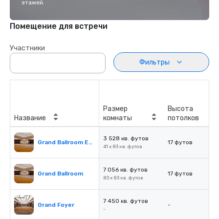
этажей.
Помещение для встречи
Участники
Фильтры
Размер
Высота
Название
комнаты
потолков
3 528 кв. футов
Grand Ballroom East or West
17 футов
41 x 83 кв. футов
7 056 кв. футов
Grand Ballroom
17 футов
83 x 83 кв. футов
7 450 кв. футов
Grand Foyer
-
-