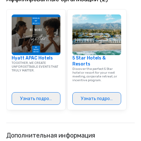
meeting events, from 
team building. All-Inclusive Group
Dining When meeting p
corporate group event
Smacking Foodie Tours,
group is assured a top
experience with three 
signature dishes at ea
Our affordable tours a
Hyatt APAC Hotels
5 Star Hotels &
TOGETHER, WE CREATE
person with tax and gr
Resorts
UNFORGETTABLE EVENTS THAT
Discover the perfect 5 Star
included. The only thi
TRULY MATTER.
hotel or resort for your next
are drinks. However, 
meeting, corporate retreat, or
incentive program.
package upgrade is ava
provides guests a sign
at various stops. Build Your Network
Узнать подробнее
Узнать подробнее
Our exclusive experien
ultimate networking op
a typical sit-down dinn
to engage the person t
right of you. Because 
Дополнительная информация
place at multiple resta