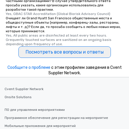
частными организациями? В случае утвердительного ответа
просьба указать, какие организации использовались для
high standards to ensu
разработки такой практики.
delight any palate. Tours Available
Yes, GBAC STAR Accreditation (Global Biorisk Advisory Council)
from Day to Night With
Очищает ли Grand Hyatt San Francisco общественные места и
общедоступные объекты (например, конференц-залы, рестораны,
group experience, bookin
лифты и т. д.)? Если да, то просьба сообщить о любых новых мерах,
key. Whether you desir
которые принимаются.
Yes, All public areas are disinfected at least every two hours. 
business hours or earl
Grequently touched surfaces are sanitized on an ongoing basis 
after work, we can coo
depending upon frequency of use.
you to provide options 
Посмотреть все вопросы и ответы
needs. Go for as Long or as Short as
You Like Along with fle
scheduling, Lip Smack
Сообщите о проблеме
с этим профилем заведения в Cvent
Tours also provides a 
Supplier Network.
durations. Our shortes
2.5 hours; our longest 
Cvent Supplier Network
hours, with optional 
incentives.
Onsite Solutions
ПО для управления мероприятиями
Программное обеспечение для регистрации на мероприятие
Мобильные приложения для мероприятий