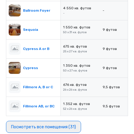
4 550 кв. футов
Ballroom Foyer
-
-
1 550 кв. футов
Sequoia
9 футов
50 x 31 кв. футов
675 кв. футов
Cypress A or B
9 футов
25 x 27 кв. футов
1 350 кв. футов
Cypress
9 футов
50 x 27 кв. футов
676 кв. футов
Fillmore A, B or C
9,5 футов
26 x 26 кв. футов
1 352 кв. футов
Fillmore AB, or BC
9,5 футов
52 x 26 кв. футов
Посмотреть все помещения (31)