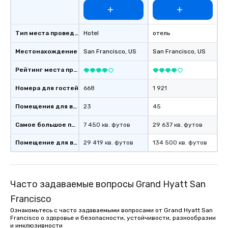
for groups that desire 
experience, we can als
an evening helicopter 
Тип места проведения
Hotel
отель
glittering lights of The S
Memorable Experience f
Местонахождение
San Francisco
, US
San Francisco
, US
Smacking Foodie Tours
Рейтинг места проведения
to gather and dine tha
experienced, and all ar
Номера для гостей
668
1 921
remember. Our one-of-
are special, from the fi
Помещения для встреч
23
45
last. It’s an experienc
will reminisce about lo
Самое большое помещение
7 450 кв. футов
29 637 кв. футов
leave. Location, Location, Location
Помещение для встречи
29 419 кв. футов
134 500 кв. футов
One of the best reason
convenient and efficie
experience is designed
restaurants are within
Часто задаваемые вопросы Grand Hyatt San
walking distance of ea
Francisco
short stroll allows you
members a chance to 
Ознакомьтесь с часто задаваемыми вопросами от Grand Hyatt San
Francisco о здоровье и безопасности, устойчивости, разнообразии
networking opportunit
и инклюзивности