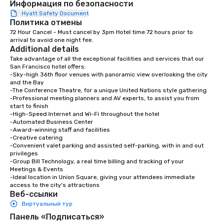
Информация по безопасности
walking in between, th
countless opportunitie
Hyatt Safety Document
Политика отмены
with different people 
72 Hour Cancel - Must cancel by 3pm Hotel time 72 hours prior to 
down at each venue a
arrival to avoid one night fee.
traverse along the way
Additional details
experiences not only 
Take advantage of all the exceptional facilities and services that our 
ways to network, but a
San Francisco hotel offers:

-Sky-high 36th floor venues with panoramic view overlooking the city 
way to do so. Large Groups Welcome
and the Bay

Lip Smacking Foodie To
-The Conference Theatre, for a unique United Nations style gathering

groups, small or large.
-Professional meeting planners and AV experts, to assist you from 
start to finish

experiences can acc
-High-Speed Internet and Wi-Fi throughout the hotel

groups from as few as
-Automated Business Center

as 500 guests, making
-Award-winning staff and facilities

choice for any corpora
-Creative catering

-Convenient valet parking and assisted self-parking, with in and out 
Stress-Free Booking 
privileges

a tour is stress-free a
-Group Bill Technology, a real time billing and tracking of your 
enjoy the company of 
Meetings & Events

-Ideal location in Union Square, giving your attendees immediate 
more easily. You’ll tak
access to the city's attractions
knowing that everythin
Веб-ссылки
of from the moment the
Виртуальный тур
booked to the minute i
Панель «Подписаться»
Since the menu is alre