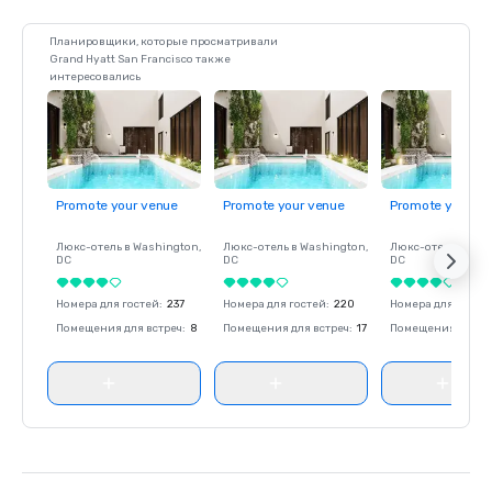
Планировщики, которые просматривали
Grand Hyatt San Francisco также
интересовались
Promote your venue
Promote your venue
Promote your ve
Люкс-отель в
Washington
,
Люкс-отель в
Washington
,
Люкс-отель в
Was
DC
DC
DC
Номера для гостей
:
237
Номера для гостей
:
220
Номера для госте
Помещения для встреч
:
8
Помещения для встреч
:
17
Помещения для вс