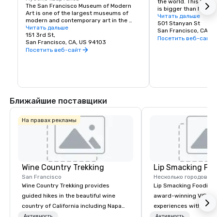
the world. This 150-y
The San Francisco Museum of Modern 
is bigger than New Yor
Art is one of the largest museums of 
Park, and with much of
Читать дальше
modern and contemporary art in the 
vehicles, it’s a safe p
501 Stanyan St
United States and a thriving cultural 
Читать дальше
its hidden treasures l
San Francisco, CA, U
center for the Bay Area. It spans seven 
151 3rd St,
Academy of Sciences,
Посетить веб-сайт
stories and has a cafe and bookstore on 
San Francisco, CA, US 94103
Children’s Quarter, T
site. SFMOMA’s permanent collection 
Посетить веб-сайт
Garden, The Botanical
houses contemporary artists Calder, 
buffalo and much, m
Matisse, and Picasso. Special exhibitions 
and events occur year-round.
Ближайшие поставщики
На правах рекламы
Wine Country Trekking
Lip Smacking Foo
San Francisco
Несколько городов
Wine Country Trekking provides
Lip Smacking Foodie T
guided hikes in the beautiful wine
award-winning VIP gro
country of California including Napa
experiences with visits
and Sonoma Valleys. These
restaurants throughou
Активность
Активность