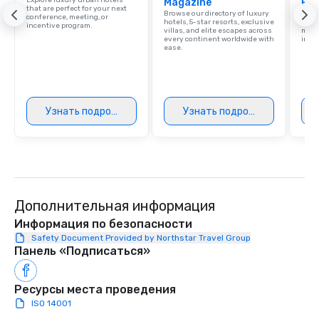
Explore luxury urban hotels
Magazine
Res
that are perfect for your next
Browse our directory of luxury
Disco
conference, meeting, or
hotels, 5-star resorts, exclusive
hotel
incentive program.
villas, and elite escapes across
meeti
every continent worldwide with
ince
ease.
Узнать подробнее
Узнать подробнее
Дополнительная информация
Информация по безопасности
Safety Document Provided by Northstar Travel Group
Панель «Подписаться»
Ресурсы места проведения
ISO 14001