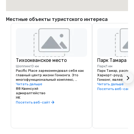
Местные объекты туристского интереса
Тихоокеанское место
Парк Тамара
Шоппинг
0 км
Парк
1 км
Pacific Place зарекомендовал себя как 
Парк Тамар, располо
главный центр жизни Гонконга. Это 
Харкорт-роуд, Адмир
многофункциональный комплекс, 
Гонконг, является ч
который продолжает развиваться и 
Читать дальше
развития Тамара. Он
Читать дальше
расти как идеальное место для покупок, 
88 Квинсуэй
новым центральным 
Посетить веб-сайт
ужинов, работы, отдыха, отдыха, 
адмиралтейство
правительственным 
отдыха и развлечений.
HK
комплексу Законодат
занимает площадь око
Посетить веб-сайт