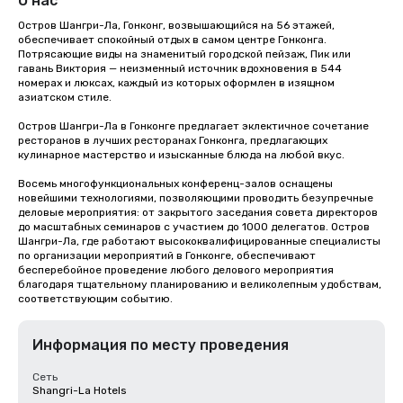
О нас
Остров Шангри-Ла, Гонконг, возвышающийся на 56 этажей, 
обеспечивает спокойный отдых в самом центре Гонконга. 
Потрясающие виды на знаменитый городской пейзаж, Пик или 
гавань Виктория — неизменный источник вдохновения в 544 
номерах и люксах, каждый из которых оформлен в изящном 
азиатском стиле.

Остров Шангри-Ла в Гонконге предлагает эклектичное сочетание 
ресторанов в лучших ресторанах Гонконга, предлагающих 
кулинарное мастерство и изысканные блюда на любой вкус.

Восемь многофункциональных конференц-залов оснащены 
новейшими технологиями, позволяющими проводить безупречные 
деловые мероприятия: от закрытого заседания совета директоров 
до масштабных семинаров с участием до 1000 делегатов. Остров 
Шангри-Ла, где работают высококвалифицированные специалисты 
по организации мероприятий в Гонконге, обеспечивают 
бесперебойное проведение любого делового мероприятия 
благодаря тщательному планированию и великолепным удобствам, 
соответствующим событию.
Информация по месту проведения
Сеть
Shangri-La Hotels