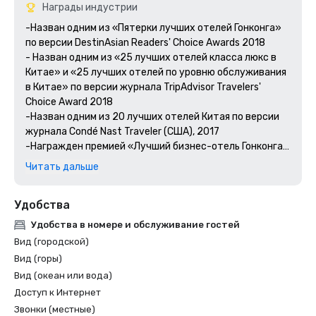
Награды индустрии
-Назван одним из «Пятерки лучших отелей Гонконга» 
по версии DestinAsian Readers' Choice Awards 2018

- Назван одним из «25 лучших отелей класса люкс в 
Китае» и «25 лучших отелей по уровню обслуживания 
в Китае» по версии журнала TripAdvisor Travelers' 
Choice Award 2018

-Назван одним из 20 лучших отелей Китая по версии 
журнала Condé Nast Traveler (США), 2017 

-Награжден премией «Лучший бизнес-отель Гонконга» 
по версии журнала Business Traveller (Азиатско-
Читать дальше
Тихоокеанский регион), 2017

-Назван одним из «Лучших бизнес-отелей Азии» по 
Удобства
версии опроса SmartTravelasia.com «Лучший 
туристический отель в 2017 году»

Удобства в номере и обслуживание гостей
- Назван одним из «Лучших отелей Гонконга» по 
Вид (городской)
версии журнала Travel+Leisure World Best Awards 2016
Вид (горы)
—2017
Вид (океан или вода)
Доступ к Интернет
Звонки (местные)