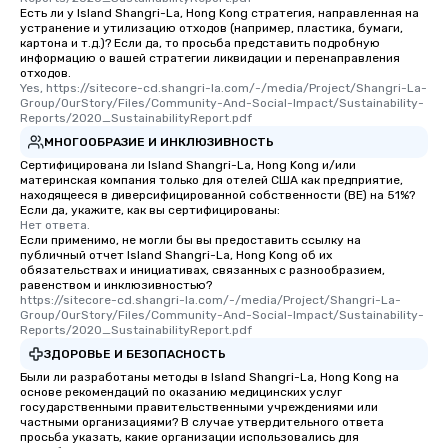
Есть ли у Island Shangri-La, Hong Kong стратегия, направленная на
устранение и утилизацию отходов (например, пластика, бумаги,
картона и т.д.)? Если да, то просьба представить подробную
информацию о вашей стратегии ликвидации и перенаправления
отходов.
Yes, https://sitecore-cd.shangri-la.com/-/media/Project/Shangri-La-
Group/OurStory/Files/Community-And-Social-Impact/Sustainability-
Reports/2020_SustainabilityReport.pdf
МНОГООБРАЗИЕ И ИНКЛЮЗИВНОСТЬ
Сертифицирована ли Island Shangri-La, Hong Kong и/или
материнская компания только для отелей США как предприятие,
находящееся в диверсифицированной собственности (BE) на 51%?
Если да, укажите, как вы сертифицированы:
Нет ответа.
Если применимо, не могли бы вы предоставить ссылку на
публичный отчет Island Shangri-La, Hong Kong об их
обязательствах и инициативах, связанных с разнообразием,
равенством и инклюзивностью?
https://sitecore-cd.shangri-la.com/-/media/Project/Shangri-La-
Group/OurStory/Files/Community-And-Social-Impact/Sustainability-
Reports/2020_SustainabilityReport.pdf
ЗДОРОВЬЕ И БЕЗОПАСНОСТЬ
Были ли разработаны методы в Island Shangri-La, Hong Kong на
основе рекомендаций по оказанию медицинских услуг
государственными правительственными учреждениями или
частными организациями? В случае утвердительного ответа
просьба указать, какие организации использовались для