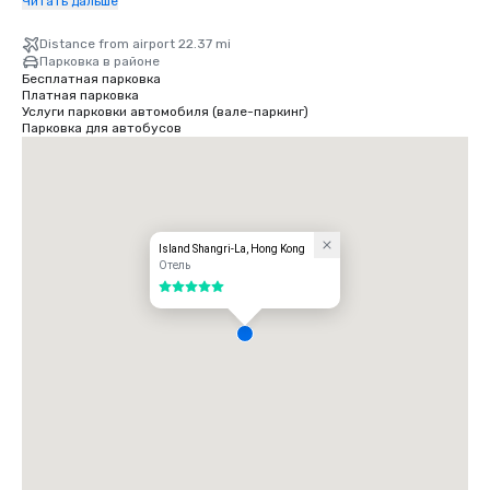
езды на автомобиле от отеля.

Читать дальше
- До трамвайной остановки Peak можно дойти за десять минут по 
Гонконгскому парку, который находится рядом с отелем.
Distance from airport 22.37 mi
Парковка в районе
Бесплатная парковка
Платная парковка
Услуги парковки автомобиля (вале-паркинг)
Парковка для автобусов
Island Shangri-La, Hong Kong
Отель
5 из 5