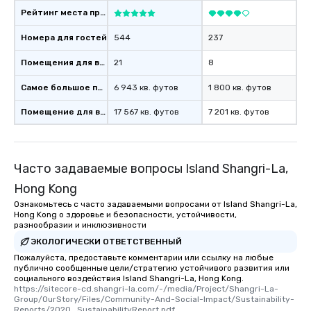
Рейтинг места проведения
Номера для гостей
544
237
Помещения для встреч
21
8
Самое большое помещение
6 943 кв. футов
1 800 кв. футов
Помещение для встречи
17 567 кв. футов
7 201 кв. футов
Часто задаваемые вопросы Island Shangri-La,
Hong Kong
Ознакомьтесь с часто задаваемыми вопросами от Island Shangri-La,
Hong Kong о здоровье и безопасности, устойчивости,
разнообразии и инклюзивности
ЭКОЛОГИЧЕСКИ ОТВЕТСТВЕННЫЙ
Пожалуйста, предоставьте комментарии или ссылку на любые
публично сообщенные цели/стратегию устойчивого развития или
социального воздействия Island Shangri-La, Hong Kong.
https://sitecore-cd.shangri-la.com/-/media/Project/Shangri-La-
Group/OurStory/Files/Community-And-Social-Impact/Sustainability-
Reports/2020_SustainabilityReport.pdf