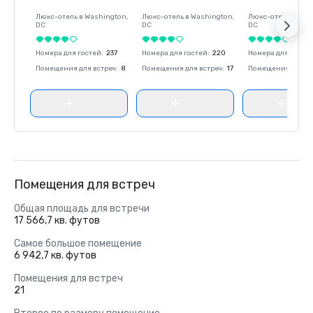
Люкс-отель в
Washington
,
Люкс-отель в
Washington
,
Люкс-отель в
Was
DC
DC
DC
Номера для гостей
:
237
Номера для гостей
:
220
Номера для госте
Помещения для встреч
:
8
Помещения для встреч
:
17
Помещения для вс
Помещения для встреч
Общая площадь для встречи
17 566,7 кв. футов
Самое большое помещение
6 942,7 кв. футов
Помещения для встреч
21