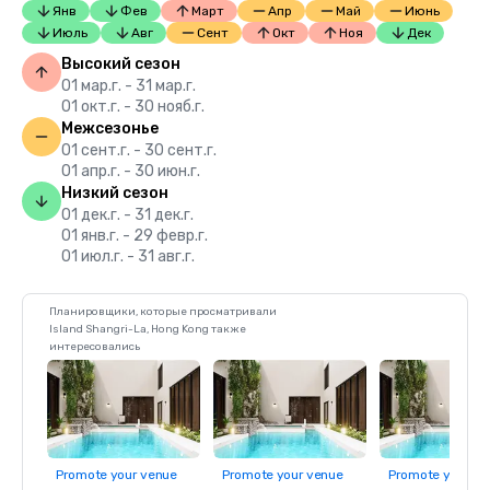
Янв
Фев
Март
Апр
Май
Июнь
Июль
Авг
Сент
Окт
Ноя
Дек
Высокий сезон
01 мар.г. - 31 мар.г.
01 окт.г. - 30 нояб.г.
Межсезонье
01 сент.г. - 30 сент.г.
01 апр.г. - 30 июн.г.
Низкий сезон
01 дек.г. - 31 дек.г.
01 янв.г. - 29 февр.г.
01 июл.г. - 31 авг.г.
Планировщики, которые просматривали
Island Shangri-La, Hong Kong также
интересовались
Promote your venue
Promote your venue
Promote your ve