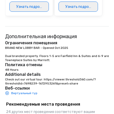
Our exclusive experien
Узнать подробнее
Узнать подробнее
ultimate networking op
a typical sit-down dinn
to engage the person t
right of you. Because 
place at multiple resta
walking in between, th
Дополнительная информация
countless opportunitie
Ограничения помещения
with different people 
BRAND NEW LOBBY BAR - Opened Oct 2025

down at each venue a
traverse along the way
Dual branded property. Floors 1-5 are Fairfield Inn & Suites and 6-9 are 
Towneplace Suites by Marriott.
experiences not only 
Политика отмены
ways to network, but a
48 Hours
way to do so. Large Groups Welcome
Additional details
Lip Smacking Foodie To
Check out our virtual tour: https://viewer.threshold360.com/?
groups, small or large.
thresholdId=7698239-1672953261&preset=share
Веб-ссылки
experiences can acc
Виртуальный тур
groups from as few as
as 500 guests, making
Рекомендуемые места проведения
choice for any corpora
Stress-Free Booking 
24 других мест проведения соответствуют вашим