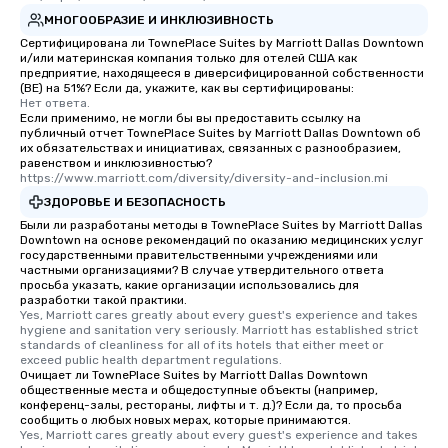
experience is designed
МНОГООБРАЗИЕ И ИНКЛЮЗИВНОСТЬ
restaurants are within
Сертифицирована ли TownePlace Suites by Marriott Dallas Downtown
walking distance of ea
и/или материнская компания только для отелей США как
short stroll allows you
предприятие, находящееся в диверсифицированной собственности
(BE) на 51%? Если да, укажите, как вы сертифицированы:
members a chance to 
Нет ответа.
networking opportunit
Если применимо, не могли бы вы предоставить ссылку на
публичный отчет TownePlace Suites by Marriott Dallas Downtown об
heading to the next pl
их обязательствах и инициативах, связанных с разнообразием,
itinerary. You Get a Dinner and a Show
равенством и инклюзивностью?
Our tours offer an exqu
https://www.marriott.com/diversity/diversity-and-inclusion.mi
entertainment. All tour
ЗДОРОВЬЕ И БЕЗОПАСНОСТЬ
knowledgeable, profes
Были ли разработаны методы в TownePlace Suites by Marriott Dallas
Downtown на основе рекомендаций по оказанию медицинских услуг
who leads the group on
государственными правительственными учреждениями или
offering engaging tidb
частными организациями? В случае утвердительного ответа
fascinating stories. S
просьба указать, какие организации использовались для
разработки такой практики.
interactive experience
Yes, Marriott cares greatly about every guest's experience and takes 
along the way exclusive
hygiene and sanitation very seriously. Marriott has established strict 
standards of cleanliness for all of its hotels that either meet or 
ensuring there is neve
exceed public health department regulations. 
Different Types of Cuis
Очищает ли TownePlace Suites by Marriott Dallas Downtown
experiences offer the a
общественные места и общедоступные объекты (например,
конференц-залы, рестораны, лифты и т. д.)? Если да, то просьба
several renowned rest
сообщить о любых новых мерах, которые принимаются.
convenient outing, inc
Yes, Marriott cares greatly about every guest's experience and takes 