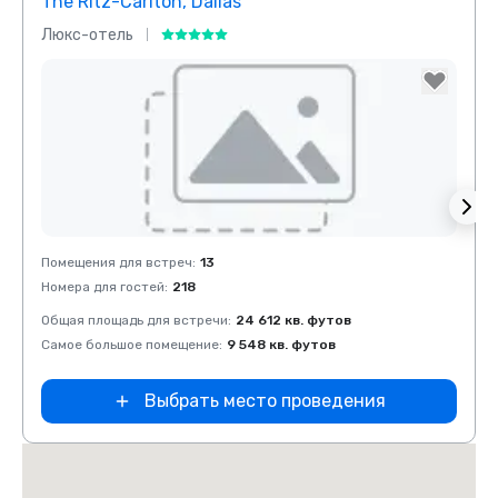
The Ritz-Carlton, Dallas
Sher
Люкс-отель
Отел
Removed from favorites
Rem
Помещения для встреч
:
13
Помещ
Номера для гостей
:
218
Номер
Общая площадь для встречи
:
24 612 кв. футов
Общая
Самое большое помещение
:
9 548 кв. футов
Самое
Выбрать место проведения