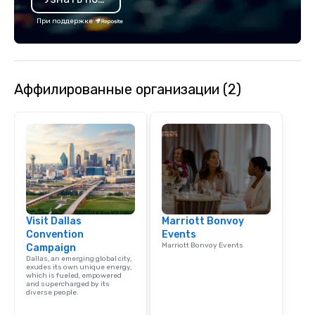
each experience with 
При поддержке
engaging information 
Lip Smacking Foodie T
entertaining activity 
dining experience meld
that are sure to add ne
Аффилированные организации (2)
meeting events, from 
team building. All-Inclusive Group
Dining When meeting p
corporate group event
Smacking Foodie Tours,
group is assured a top
experience with three 
signature dishes at ea
Our affordable tours a
Visit Dallas
Marriott Bonvoy
person with tax and gr
Convention
Events
Marriott Bonvoy Events
Campaign
included. The only thi
Dallas, an emerging global city,
are drinks. However, 
exudes its own unique energy,
which is fueled, empowered
package upgrade is ava
and supercharged by its
provides guests a sign
diverse people.
at various stops. Build Your Network