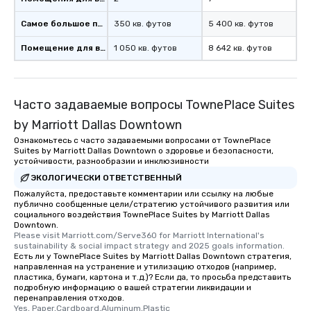
be printed featuring yo
Самое большое помещение
350 кв. футов
5 400 кв. футов
which can be an added 
those Instagram mome
Помещение для встречи
1 050 кв. футов
8 642 кв. футов
For added ease, we ca
transportation pick-up
as well as an event ph
for groups that desire 
Часто задаваемые вопросы TownePlace Suites
experience, we can als
by Marriott Dallas Downtown
an evening helicopter 
Ознакомьтесь с часто задаваемыми вопросами от TownePlace
glittering lights of The S
Suites by Marriott Dallas Downtown о здоровье и безопасности,
Memorable Experience f
устойчивости, разнообразии и инклюзивности
Smacking Foodie Tours
ЭКОЛОГИЧЕСКИ ОТВЕТСТВЕННЫЙ
to gather and dine tha
Пожалуйста, предоставьте комментарии или ссылку на любые
experienced, and all ar
публично сообщенные цели/стратегию устойчивого развития или
социального воздействия TownePlace Suites by Marriott Dallas
remember. Our one-of-
Downtown.
are special, from the fi
Please visit Marriott.com/Serve360 for Marriott International's 
last. It’s an experienc
sustainability & social impact strategy and 2025 goals information.
Есть ли у TownePlace Suites by Marriott Dallas Downtown стратегия,
will reminisce about lo
направленная на устранение и утилизацию отходов (например,
leave. Location, Location, Location
пластика, бумаги, картона и т.д.)? Если да, то просьба представить
подробную информацию о вашей стратегии ликвидации и
One of the best reason
перенаправления отходов.
convenient and efficie
Yes, Paper,Cardboard,Aluminum,Plastic