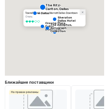
The Ritz-
Carlton, Dallas
W Dallas
TownePlace Suites by Marriott Dallas Downtown
Отель
Sheraton
Dallas Hotel
3 из 5
Crowne Plaza
The Adolphus,
Dallas
Autograph
Downtown
Collection
Ближайшие поставщики
На правах рекламы