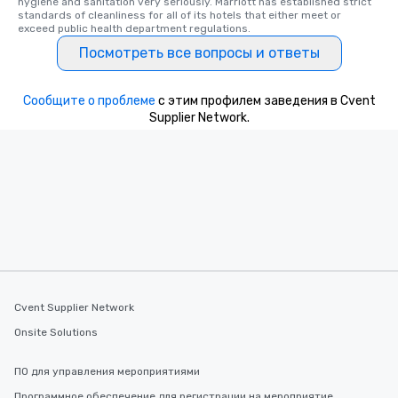
hygiene and sanitation very seriously. Marriott has established strict 
and your guests might
standards of cleanliness for all of its hotels that either meet or 
discovered otherwise 
exceed public health department regulations. 
at a typical corporate 
Посмотреть все вопросы и ответы
a way to try some of t
in the city and dive in
cuisines and dishes. Al
Сообщите о проблеме
с этим профилем заведения в Cvent
selected dishes are cu
Supplier Network.
high standards to ensu
delight any palate. Tours Available
from Day to Night With
group experience, bookin
key. Whether you desir
business hours or earl
after work, we can coo
you to provide options 
needs. Go for as Long or as Short as
You Like Along with fle
Cvent Supplier Network
scheduling, Lip Smack
Onsite Solutions
Tours also provides a 
durations. Our shortes
ПО для управления мероприятиями
2.5 hours; our longest 
hours, with optional 
Программное обеспечение для регистрации на мероприятие