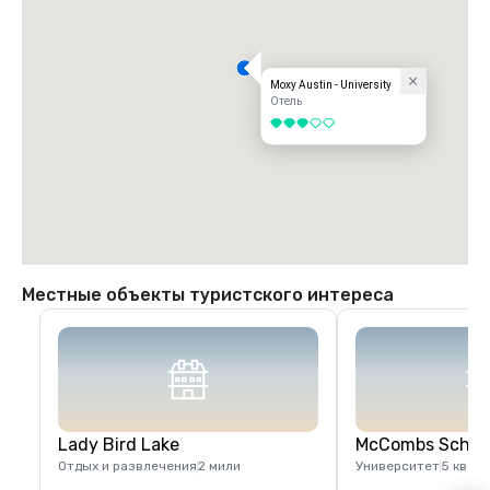
Moxy Austin - University
Отель
3 из 5
Местные объекты туристского интереса
Lady Bird Lake
McCombs School
Отдых и развлечения
2 мили
Университет
5 квар