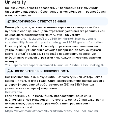
University
Ознакомьтесь с часто задаваемыми вопросами от Moxy Austin -
University о здоровье и безопасности, устойчивости, разнообразии
и инклюзивности
ЭКОЛОГИЧЕСКИ ОТВЕТСТВЕННЫЙ
Пожалуйста, предоставьте комментарии или ссылку на любые
публично сообщенные цели/стратегию устойчивого развития или
социального воздействия Moxy Austin - University.
Please visit Marriott.com/Serve360 for Marriott International's 
sustainability & social impact strategy and 2025 goals information.
Есть ли у Moxy Austin - University стратегия, направленная на
устранение и утилизацию отходов (например, пластика, бумаги,
картона и т.д.)? Если да, то просьба представить подробную
информацию о вашей стратегии ликвидации и перенаправления
отходов.
Yes, Paper,Newspaper,Cardboard,Aluminum,Plastic,Glass,Cooking Oil
МНОГООБРАЗИЕ И ИНКЛЮЗИВНОСТЬ
Сертифицирована ли Moxy Austin - University и/или материнская
компания только для отелей США как предприятие, находящееся в
диверсифицированной собственности (BE) на 51%? Если да,
укажите, как вы сертифицированы:
Нет ответа.
Если применимо, не могли бы вы предоставить ссылку на
публичный отчет Moxy Austin - University об их обязательствах и
инициативах, связанных с разнообразием, равенством и
инклюзивностью?
https://www.marriott.com/diversity/diversity-and-inclusion.mi