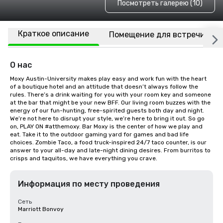
Посмотреть галерею (10)
Краткое описание
Помещение для встречи
О нас
Moxy Austin-University makes play easy and work fun with the heart 
of a boutique hotel and an attitude that doesn’t always follow the 
rules. There’s a drink waiting for you with your room key and someone 
at the bar that might be your new BFF. Our living room buzzes with the 
energy of our fun-hunting, free-spirited guests both day and night. 
We’re not here to disrupt your style, we’re here to bring it out. So go 
on, PLAY ON #atthemoxy. Bar Moxy is the center of how we play and 
eat. Take it to the outdoor gaming yard for games and bad life 
choices. Zombie Taco, a food truck-inspired 24/7 taco counter, is our 
answer to your all-day and late-night dining desires. From burritos to 
crisps and taquitos, we have everything you crave.
Информация по месту проведения
Сеть
Marriott Bonvoy