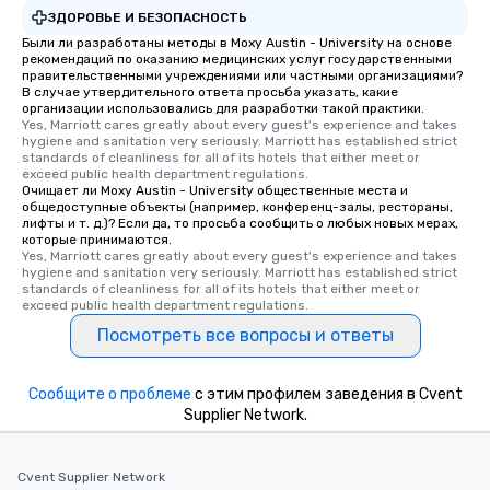
ЗДОРОВЬЕ И БЕЗОПАСНОСТЬ
Были ли разработаны методы в Moxy Austin - University на основе
рекомендаций по оказанию медицинских услуг государственными
правительственными учреждениями или частными организациями?
В случае утвердительного ответа просьба указать, какие
организации использовались для разработки такой практики.
Yes, Marriott cares greatly about every guest's experience and takes 
hygiene and sanitation very seriously. Marriott has established strict 
standards of cleanliness for all of its hotels that either meet or 
exceed public health department regulations. 
Очищает ли Moxy Austin - University общественные места и
общедоступные объекты (например, конференц-залы, рестораны,
лифты и т. д.)? Если да, то просьба сообщить о любых новых мерах,
которые принимаются.
Yes, Marriott cares greatly about every guest's experience and takes 
hygiene and sanitation very seriously. Marriott has established strict 
standards of cleanliness for all of its hotels that either meet or 
exceed public health department regulations. 
Посмотреть все вопросы и ответы
Сообщите о проблеме
с этим профилем заведения в Cvent
Supplier Network.
Cvent Supplier Network