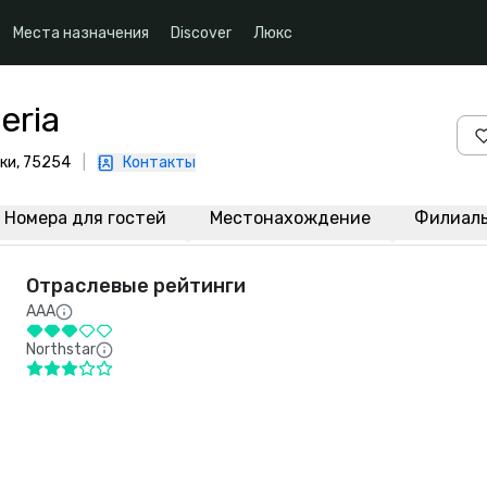
Места назначения
Discover
Люкс
eria
ики, 75254
|
Контакты
Номера для гостей
Местонахождение
Филиал
Отраслевые рейтинги
AAA
Northstar