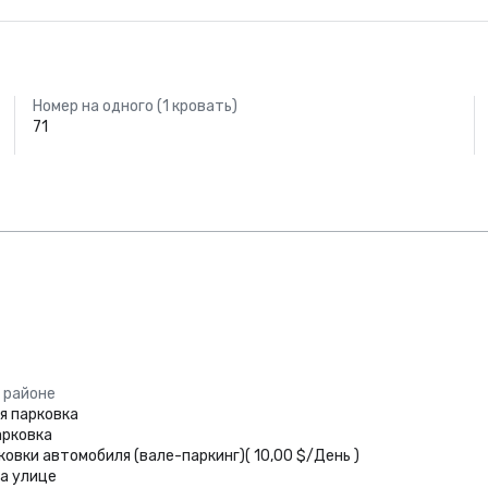
Номер на одного (1 кровать)
71
 районе
я парковка
арковка
ковки автомобиля (вале-паркинг)
(
10,00 $
/
День
)
на улице