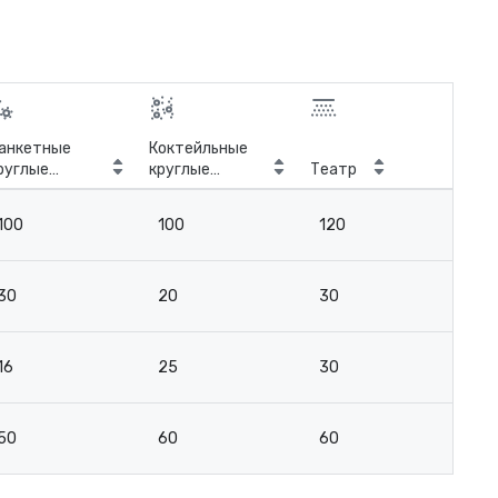
анкетные
Коктейльные
руглые
круглые
Театр
Кла
толы
столы
100
100
120
9
30
20
30
2
16
25
30
15
50
60
60
4