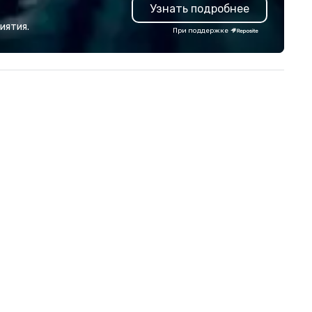
Узнать подробнее
troubleshoot any problem us
our extensive knowledge and
иятия.
При поддержке
experience to help you find a
implement the right solutions