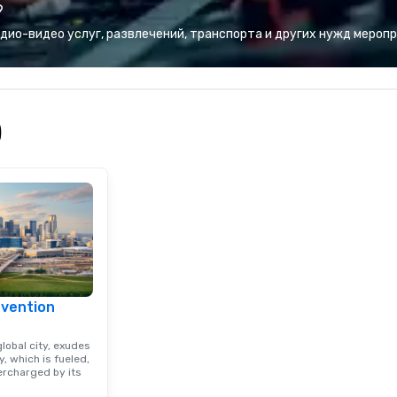
?
 set us apart. We
combination of innovative cuisine
iable solutions
and refined service to the worlds’
ио-видео услуг, развлечений, транспорта и других нужд меропр
e the end-user
most renowned and demanding
less from start
corporate, cultural and
entertainment clients.
)
nvention
lobal city, exudes
, which is fueled,
rcharged by its