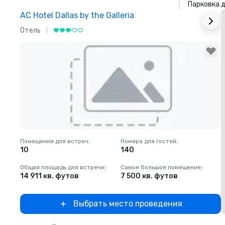
Парковка 
AC Hotel Dallas by the Galleria
T
Отель
Removed from favorites
Помещения для встреч
:
Номера для гостей
:
П
10
140
Общая площадь для встречи
:
Самое большое помещение
:
О
14 911 кв. футов
7 500 кв. футов
5
Выбрать место проведения