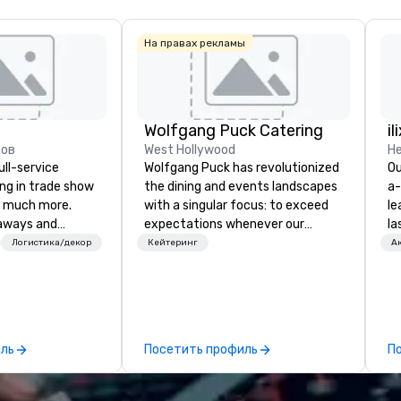
На правах рекламы
Wolfgang Puck Catering
il
дов
West Hollywood
Н
ull-service
Wolfgang Puck has revolutionized
Ou
ing in trade show
the dining and events landscapes
a-
 much more.
with a singular focus: to exceed
le
aways and
expectations whenever our
la
to executive
guests gather for a meal.
pa
Логистика/декор
Кейтеринг
А
 banners, signage,
Austrian-born Chef Wolfgang
me
ics, shipping,
Puck founded Wolfgang Puck
co
mmerce solutions
Catering in 1998, bringing best-in-
ov
class catering and dining services
wo
l companies to
to diverse environments. Our
mo
иль
Посетить профиль
П
 20+ years of
team continues to set the
br
nce and
standard for culinary excellence,
fo
exceptional
bringing Wolfgang’s legendary