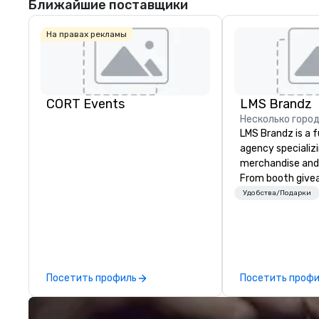
Ближайшие поставщики
На правах рекламы
CORT Events
LMS Brandz
Несколько горо
LMS Brandz is a f
agency specializ
merchandise and
From booth give
branded apparel 
Удобства/Подарки
gifting, displays,
fulfillment, logist
along with e-co
we handle it all. While there are
many promotiona
Посетить профиль
Посетить проф
choose from, our
industry experie
commitment to 