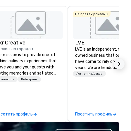
На правах рекламы
ixr Creative
LVE
La Quinta Inn
есколько городов
LVE is an independent, family
& Suites by
Wyndham
r mission is to provide one-of-
owned business that our clie
Dallas North
kind culinary experiences that
have come to rely on for ove
Central
ave you and your guests with
years. We are headquartered 
sting memories and satiated
Las Vegas and have satellite
Логистика/декор
lates. Every detail is
ктивность
Кейтеринг
offices in Nashville, Denver, Da
ticulously thought out, and our
and Orlando that offer
mmitment to hospitality, with
comprehensive tradeshow a
er 40 years of experience
exposition services in every 
rking in some of the world's
North American market. With 
st acclaimed restaurants,
capabilities in general
осетить профиль
Посетить профиль
ings a level of excellence rarely
contracting, custom exhibit
und in the catering industry.
building, graphic design, detail
and logistics. We are able to