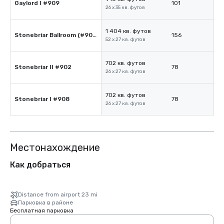
Gaylord I #909
101
26 x 35 кв. футов
1 404 кв. футов
Stonebriar Ballroom (#908 & #902)
156
52 x 27 кв. футов
702 кв. футов
Stonebriar II #902
78
26 x 27 кв. футов
702 кв. футов
Stonebriar I #908
78
26 x 27 кв. футов
Местонахождение
Как добраться
Distance from airport 23 mi
Парковка в районе
Бесплатная парковка