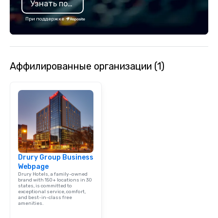
Узнать подробнее
При поддержке
Аффилированные организации (1)
Drury Group Business
Webpage
Drury Hotels, a family-owned
brand with 150+ locations in 30
states, is committed to
exceptional service, comfort,
and best-in-class free
amenities.