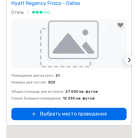
Hyatt Regency Frisco - Dallas
Rena
Отель
Отел
Removed from favorites
Rem
Помещения для встреч
:
21
Помещ
Номера для гостей
:
303
Номер
Общая площадь для встречи
:
27 500 кв. футов
Общая
Самое большое помещение
:
12 330 кв. футов
Самое
Выбрать место проведения