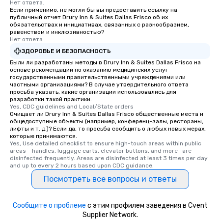
Нет ответа.
Если применимо, не могли бы вы предоставить ссылку на
публичный отчет Drury Inn & Suites Dallas Frisco об их
обязательствах и инициативах, связанных с разнообразием,
равенством и инклюзивностью?
Нет ответа.
ЗДОРОВЬЕ И БЕЗОПАСНОСТЬ
Были ли разработаны методы в Drury Inn & Suites Dallas Frisco на
основе рекомендаций по оказанию медицинских услуг
государственными правительственными учреждениями или
частными организациями? В случае утвердительного ответа
просьба указать, какие организации использовались для
разработки такой практики.
Yes, CDC guidelines and Local/State orders
Очищает ли Drury Inn & Suites Dallas Frisco общественные места и
общедоступные объекты (например, конференц-залы, рестораны,
лифты и т. д.)? Если да, то просьба сообщить о любых новых мерах,
которые принимаются.
Yes, Use detailed checklist to ensure high-touch areas within public 
areas— handles, luggage carts, elevator buttons, and more—are 
disinfected frequently. Areas are disinfected at least 3 times per day 
and up to every 2 hours based upon CDC guidance.
Посмотреть все вопросы и ответы
Сообщите о проблеме
с этим профилем заведения в Cvent
Supplier Network.