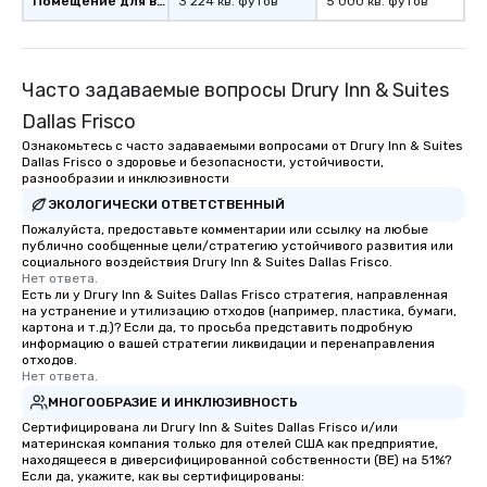
Помещение для встречи
3 224 кв. футов
5 000 кв. футов
Часто задаваемые вопросы Drury Inn & Suites
Dallas Frisco
Ознакомьтесь с часто задаваемыми вопросами от Drury Inn & Suites
Dallas Frisco о здоровье и безопасности, устойчивости,
разнообразии и инклюзивности
ЭКОЛОГИЧЕСКИ ОТВЕТСТВЕННЫЙ
Пожалуйста, предоставьте комментарии или ссылку на любые
публично сообщенные цели/стратегию устойчивого развития или
социального воздействия Drury Inn & Suites Dallas Frisco.
Нет ответа.
Есть ли у Drury Inn & Suites Dallas Frisco стратегия, направленная
на устранение и утилизацию отходов (например, пластика, бумаги,
картона и т.д.)? Если да, то просьба представить подробную
информацию о вашей стратегии ликвидации и перенаправления
отходов.
Нет ответа.
МНОГООБРАЗИЕ И ИНКЛЮЗИВНОСТЬ
Сертифицирована ли Drury Inn & Suites Dallas Frisco и/или
материнская компания только для отелей США как предприятие,
находящееся в диверсифицированной собственности (BE) на 51%?
Если да, укажите, как вы сертифицированы: