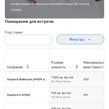
конфигурации помещения и интерактивных 3D-планов
этажей.
Помещение для встречи
Участники
Фильтры
Размер
Максимальная
Название
комнаты
вместимость
1 820 кв. футов
Gaylord Ballroom (#909 and #903)
202
52 x 35 кв. футов
910 кв. футов
Gaylord II #903
101
26 x 35 кв. футов
910 кв. футов