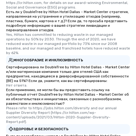
https://cr.hilton.com, for details on our award-winning Environmental, 
Social and Governance (ESG) programs.
Есть ли у DoubleTree by Hilton Hotel Dallas - Market Center стратегия,
направленная на устранение и утилизацию отходов (например,
пластика, бумаги, картона и т.д.)? Если да, то просьба представить
подробную информацию о вашей стратегии ликвидации и
перенаправления отходов.
Yes, Hilton has committed to reducing waste in our managed 
operations by 50% by 2030. Through the end of 2020, we have 
reduced waste in our managed portfolio by 73% since our 2008 
baseline, and our managed and franchised hotels have reduced waste 
by 62%.
МНОГООБРАЗИЕ И ИНКЛЮЗИВНОСТЬ
Сертифицирована ли DoubleTree by Hilton Hotel Dallas - Market Center
и/или материнская компания только для отелей США как
предприятие, находящееся в диверсифицированной собственности
(BE) на 51%? Если да, укажите, как вы сертифицированы:
Нет ответа.
Если применимо, не могли бы вы предоставить ссылку на
публичный отчет DoubleTree by Hilton Hotel Dallas - Market Center об
их обязательствах и инициативах, связанных с разнообразием,
равенством и инклюзивностью?
Please refer to https://jobs.hilton.com/diversity and our annual 
Supplier Diversity Report (https://cr.hilton.com/wp-
content/uploads/2021/03/Hilton-2020-Supplier-Diversity-
Report.pdf).
ЗДОРОВЬЕ И БЕЗОПАСНОСТЬ