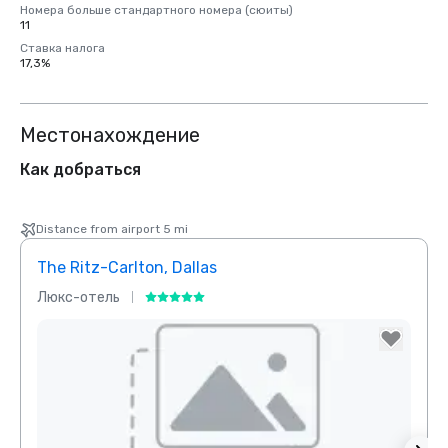
Номера больше стандартного номера (сюиты)
11
Ставка налога
17,3%
Местонахождение
Как добраться
Distance from airport 5 mi
The Ritz-Carlton, Dallas
Sher
Люкс-отель
Отел