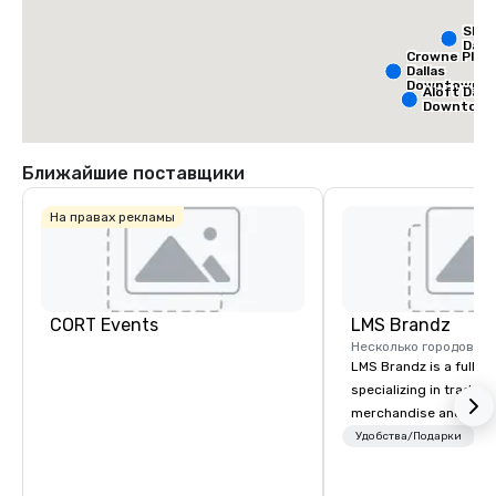
Sher
Dalla
Crowne Plaz
Dallas
Downtown
Aloft Dalla
Downtow
Ближайшие поставщики
На правах рекламы
CORT Events
LMS Brandz
Несколько городов
LMS Brandz is a full-s
specializing in trade 
merchandise and muc
booth giveaways and 
Удобства/Подарки
Л
to executive gifting, d
banners, signage, fulfi