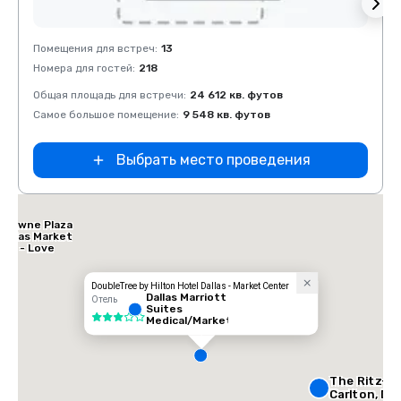
Removed from favorites
Rem
Помещения для встреч
:
13
Помещ
Номера для гостей
:
218
Номер
Общая площадь для встречи
:
24 612 кв. футов
Общая
Самое большое помещение
:
9 548 кв. футов
Самое
Выбрать место проведения
Crowne Plaza
Dallas Market
Ctr - Love
Field
DoubleTree by Hilton Hotel Dallas - Market Center
Dallas Marriott
Отель
Suites
3 из 5
Medical/Market
Center
The Ritz-
Carlton, Dal