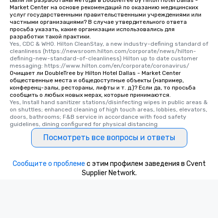
Были ли разработаны методы в DoubleTree by Hilton Hotel Dallas -
Market Center на основе рекомендаций по оказанию медицинских
услуг государственными правительственными учреждениями или
частными организациями? В случае утвердительного ответа
просьба указать, какие организации использовались для
разработки такой практики.
Yes, CDC & WHO. Hilton CleanStay, a new industry-defining standard of 
cleanliness (https://newsroom.hilton.com/corporate/news/hilton-
defining-new-standard-of-cleanliness) Hilton up to date customer 
messaging: https://www.hilton.com/en/corporate/coronavirus/
Очищает ли DoubleTree by Hilton Hotel Dallas - Market Center
общественные места и общедоступные объекты (например,
конференц-залы, рестораны, лифты и т. д.)? Если да, то просьба
сообщить о любых новых мерах, которые принимаются.
Yes, Install hand sanitizer stations/disinfecting wipes in public areas & 
on shuttles; enhanced cleaning of high touch areas, lobbies, elevators, 
doors, bathrooms; F&B service in accordance with food safety 
guidelines, dining configured for physical distancing
Посмотреть все вопросы и ответы
Сообщите о проблеме
с этим профилем заведения в Cvent
Supplier Network.