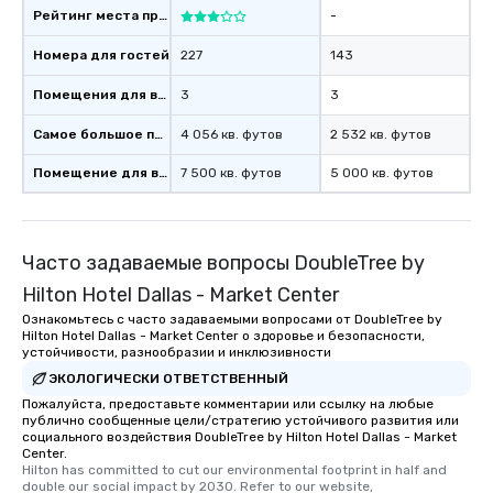
Рейтинг места проведения
-
Номера для гостей
227
143
Помещения для встреч
3
3
Самое большое помещение
4 056 кв. футов
2 532 кв. футов
Помещение для встречи
7 500 кв. футов
5 000 кв. футов
Часто задаваемые вопросы DoubleTree by
Hilton Hotel Dallas - Market Center
Ознакомьтесь с часто задаваемыми вопросами от DoubleTree by
Hilton Hotel Dallas - Market Center о здоровье и безопасности,
устойчивости, разнообразии и инклюзивности
ЭКОЛОГИЧЕСКИ ОТВЕТСТВЕННЫЙ
Пожалуйста, предоставьте комментарии или ссылку на любые
публично сообщенные цели/стратегию устойчивого развития или
социального воздействия DoubleTree by Hilton Hotel Dallas - Market
Center.
Hilton has committed to cut our environmental footprint in half and 
double our social impact by 2030. Refer to our website, 