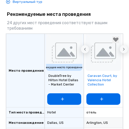
Виртуальный тур
Рекомендуемые места проведения
24 других мест проведения соответствуют вашим
требованиям
Текущее место проведения
Место проведения
DoubleTree by
Caravan Court, by
Removed from
Hilton Hotel Dallas
Valencia Hotel
favorites
- Market Center
Collection
Тип места проведения
Hotel
отель
Местонахождение
Dallas
, US
Arlington
, US