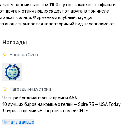
тажном здании высотой 1100 футов также есть офисы и 
 друга и отличающихся друг от друга, в том числе 
и закат солнца. Фирменный клубный лаундж 
 из окон открывается неповторимый вид независимо от 
Награды
Награда Cvent
Награды индустрии
Четыре бриллиантовых премии AAA

10 лучших баров на крыше отелей — Spire 73 — USA Today 

Лауреат премии «Выбор читателей CNT»

Путеводитель Forbes рекомендует войти в число 29 
Читать дальше
лучших отелей Лос-Анджелеса

Лучшие мировые награды Travel+ Leisure #10 Любимые 
городские отели Большого Лос-Анджелеса
