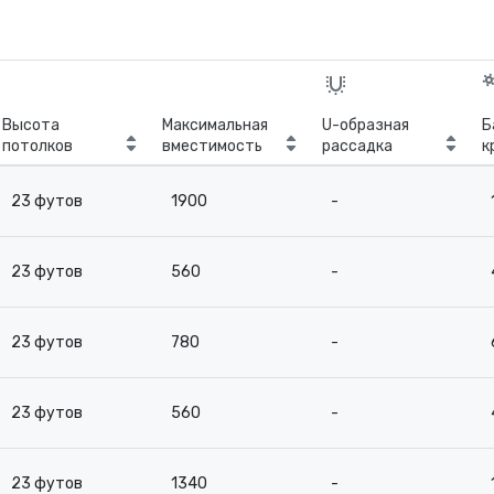
Высота
Максимальная
U-образная
Б
потолков
вместимость
рассадка
к
с
23 футов
1900
-
23 футов
560
-
23 футов
780
-
23 футов
560
-
23 футов
1340
-