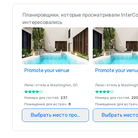
Планировщики, которые просматривали InterCo
интересовались
Promote your venue
Promote your venu
Люкс-отель в
Washington
, DC
Люкс-отель в
Washingt
Номера для гостей
:
237
Номера для гостей
:
22
Помещения для встреч
:
8
Помещения для встреч
:
Выбрать место проведения
Выбрать место