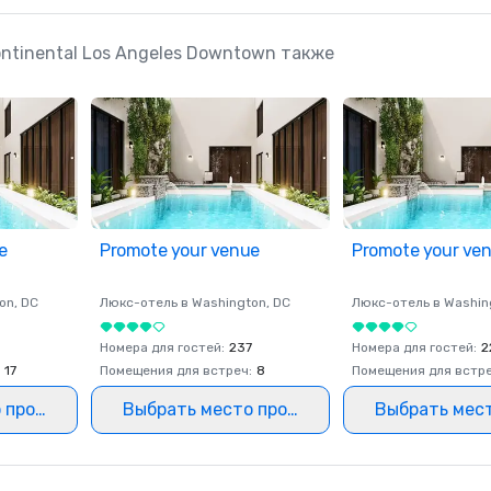
ntinental Los Angeles Downtown также
e
Promote your venue
Promote your ve
on
, DC
Люкс-отель в
Washington
, DC
Люкс-отель в
Washin
0
Номера для гостей
:
237
Номера для гостей
:
2
17
Помещения для встреч
:
8
Помещения для встр
 проведения
Выбрать место проведения
Выбрать мес