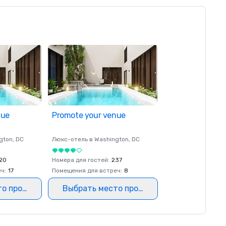
nue
Promote your venue
gton
, DC
Люкс-отель в
Washington
, DC
20
Номера для гостей
:
237
еч
:
17
Помещения для встреч
:
8
то проведения
Выбрать место проведения