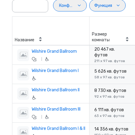
Конфигурация
Функция
Размер
Название
комнаты
20 467 кв.
Wilshire Grand Ballroom
футов
|
211 x 97 кв. футов
Wilshire Grand Ballroom I
5 626 кв. футов
58 x 97 кв. футов
Wilshire Grand Ballroom II
8 730 кв. футов
92 x 97 кв. футов
Wilshire Grand Ballroom III
6 111 кв. футов
63 x 97 кв. футов
|
Wilshire Grand Ballroom I & II
14 356 кв. футов