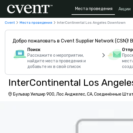
Места проведения
Акции
Cvent
Места проведения
InterContinental Los Angeles Downtown
Добро пожаловать в Cvent Supplier Network (CSN)! В
Поиск
Отпр
Расскажите о мероприятии,
Прос
найдите места проведения и
мест
добавьте их в свой список
созд
InterContinental Los Ange
Бульвар Уилшир 900, Лос Анджелес, CA, Соединённые Шта