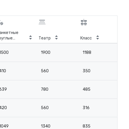
анкетные
Ко
руглые
Театр
Класс
зал
толы
1500
1900
1188
2
410
560
350
-
639
780
485
-
420
560
316
-
1049
1340
835
-