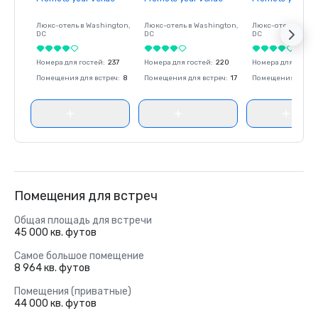
Люкс-отель в
Washington
,
Люкс-отель в
Washington
,
Люкс-отель в
Was
DC
DC
DC
Номера для гостей
:
237
Номера для гостей
:
220
Номера для госте
Помещения для встреч
:
8
Помещения для встреч
:
17
Помещения для вс
Помещения для встреч
Общая площадь для встречи
45 000 кв. футов
Самое большое помещение
8 964 кв. футов
Помещения (приватные)
44 000 кв. футов