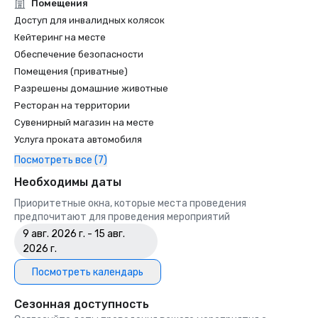
Unforgettable Caviar Experiences

Помещения
•	SF Gate – Best of the Bay Area – 5 Top Best Hotels 

Доступ для инвалидных колясок
•	OpenTable – One of the 12 most beautiful restaurants in 
Кейтеринг на месте
SF

Обеспечение безопасности
•	Travelers’ Choice Awards -  Best of the Best

Помещения (приватные)
•	Destination I Do – One of the 6 Best LGBTQ+ Wedding 
Разрешены домашние животные
Destinations in US (top listing)

•	Insidehook – Best Hotel Bar in SF

Ресторан на территории
•	SF Travel – Top Rated Luxury Hotels in SF

Сувенирный магазин на месте
•	Timeout – One of the Best Luxury Hotels in SF

Услуга проката автомобиля
Посмотреть все (7)
2023

•	Conde Nast Traveller Top Hotel

Необходимы даты
•	Travel and Leisure Magazine - Best Hotel in SF

Приоритетные окна, которые места проведения
предпочитают для проведения мероприятий
9 авг. 2026 г. - 15 авг.
2026 г.
Посмотреть календарь
Сезонная доступность