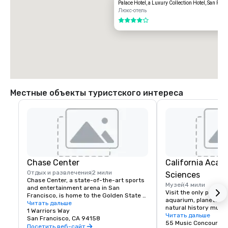
Palace Hotel, a Luxury Collection Hotel, San Fra
Люкс-отель
4 из 5
Местные объекты туристского интереса
Chase Center
California Acad
Отдых и развлечения
2 мили
Sciences
Chase Center, a state-of-the-art sports 
Музей
4 мили
and entertainment arena in San 
Visit the only place o
Francisco, is home to the Golden State 
aquarium, planetarium
Warriors and nearly 200 events per year.
Читать дальше
natural history muse
1 Warriors Way
living roof.
Читать дальше
San Francisco, CA 94158
55 Music Concourse 
Посетить веб-сайт