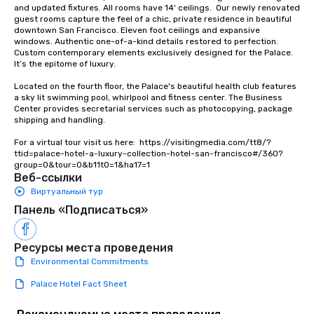
traverse along the way
and updated fixtures. All rooms have 14' ceilings.  Our newly renovated 
guest rooms capture the feel of a chic, private residence in beautiful 
experiences not only 
downtown San Francisco. Eleven foot ceilings and expansive 
ways to network, but a
windows. Authentic one-of-a-kind details restored to perfection. 
way to do so. Large Groups Welcome
Custom contemporary elements exclusively designed for the Palace. 
It’s the epitome of luxury. 

Lip Smacking Foodie To
groups, small or large.
Located on the fourth floor, the Palace's beautiful health club features 
experiences can acc
a sky lit swimming pool, whirlpool and fitness center. The Business 
groups from as few as
Center provides secretarial services such as photocopying, package 
shipping and handling.

as 500 guests, making
choice for any corpora
For a virtual tour visit us here:  https://visitingmedia.com/tt8/?
Stress-Free Booking 
ttid=palace-hotel-a-luxury-collection-hotel-san-francisco#/360?
group=0&tour=0&b11t0=1&ha17=1
a tour is stress-free a
Веб-ссылки
enjoy the company of 
Виртуальный тур
more easily. You’ll tak
Панель «Подписаться»
knowing that everythin
of from the moment the
booked to the minute i
Ресурсы места проведения
Since the menu is alre
Environmental Commitments
have nothing to worry 
Palace Hotel Fact Sheet
remember to submit ah
date any dietary restr