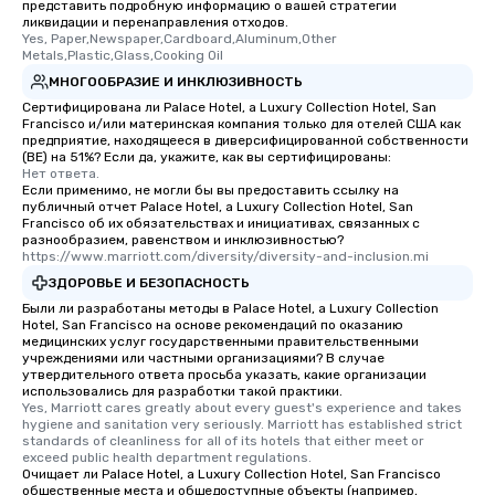
представить подробную информацию о вашей стратегии
knowledgeable, profes
ликвидации и перенаправления отходов.
who leads the group on
Yes, Paper,Newspaper,Cardboard,Aluminum,Other 
offering engaging tidb
Metals,Plastic,Glass,Cooking Oil
fascinating stories. S
МНОГООБРАЗИЕ И ИНКЛЮЗИВНОСТЬ
interactive experience
Сертифицирована ли Palace Hotel, a Luxury Collection Hotel, San
Francisco и/или материнская компания только для отелей США как
along the way exclusive
предприятие, находящееся в диверсифицированной собственности
ensuring there is neve
(BE) на 51%? Если да, укажите, как вы сертифицированы:
Different Types of Cuis
Нет ответа.
Если применимо, не могли бы вы предоставить ссылку на
experiences offer the a
публичный отчет Palace Hotel, a Luxury Collection Hotel, San
several renowned rest
Francisco об их обязательствах и инициативах, связанных с
разнообразием, равенством и инклюзивностью?
convenient outing, inc
https://www.marriott.com/diversity/diversity-and-inclusion.mi
and your guests might
ЗДОРОВЬЕ И БЕЗОПАСНОСТЬ
discovered otherwise 
Были ли разработаны методы в Palace Hotel, a Luxury Collection
at a typical corporate 
Hotel, San Francisco на основе рекомендаций по оказанию
a way to try some of t
медицинских услуг государственными правительственными
in the city and dive in
учреждениями или частными организациями? В случае
утвердительного ответа просьба указать, какие организации
cuisines and dishes. Al
использовались для разработки такой практики.
selected dishes are cu
Yes, Marriott cares greatly about every guest's experience and takes 
hygiene and sanitation very seriously. Marriott has established strict 
high standards to ensu
standards of cleanliness for all of its hotels that either meet or 
delight any palate. Tours Available
exceed public health department regulations. 
from Day to Night With
Очищает ли Palace Hotel, a Luxury Collection Hotel, San Francisco
общественные места и общедоступные объекты (например,