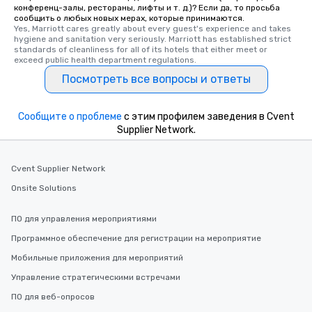
group experience, bookin
конференц-залы, рестораны, лифты и т. д.)? Если да, то просьба
key. Whether you desir
сообщить о любых новых мерах, которые принимаются.
Yes, Marriott cares greatly about every guest's experience and takes 
business hours or earl
hygiene and sanitation very seriously. Marriott has established strict 
after work, we can coo
standards of cleanliness for all of its hotels that either meet or 
you to provide options 
exceed public health department regulations. 
needs. Go for as Long or as Short as
Посмотреть все вопросы и ответы
You Like Along with fle
scheduling, Lip Smack
Сообщите о проблеме
с этим профилем заведения в Cvent
Tours also provides a 
Supplier Network.
durations. Our shortes
2.5 hours; our longest 
hours, with optional 
Cvent Supplier Network
incentives.
Onsite Solutions
ПО для управления мероприятиями
Программное обеспечение для регистрации на мероприятие
Мобильные приложения для мероприятий
Управление стратегическими встречами
ПО для веб-опросов