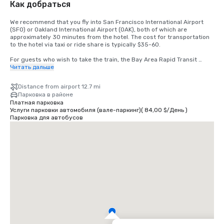
Как добраться
We recommend that you fly into San Francisco International Airport 
(SFO) or Oakland International Airport (OAK), both of which are 
approximately 30 minutes from the hotel. The cost for transportation 
to the hotel via taxi or ride share is typically $35-60.

For guests who wish to take the train, the Bay Area Rapid Transit 
(BART) train runs between SFO and San Francisco every 15-20 
Читать дальше
minutes. Simply board any San Francisco bound train at the BART 
station located in the international terminal. Exit the train at the 
Distance from airport 12.7 mi
Montgomery Street Station. The Palace Hotel is located at the corner 
Парковка в районе
of Market and New Montgomery Street, directly across from the train 
Платная парковка
station. The total cost is $8.65. Travel time is approximately 45 
Услуги парковки автомобиля (вале-паркинг)
(
84,00 $
/
День
)
minutes.
Парковка для автобусов