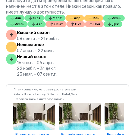
Согласуйте даты проведения вашего мероприятия с
наличием мест в этом отеле. Низкий сезон, как правило,
имеет лучшую доступность.
Янв
Фев
Март
Апр
Май
Июнь
Июль
Авг
Сент
Окт
Ноя
Дек
Высокий сезон
08 сент.г. - 21 нояб.г.
Межсезонье
07 апр.г. - 22 маяг.
Низкий сезон
16 янв.г. - 06 апр.г.
22 нояб.г. - 31 дек.г.
23 маяг. - 07 сент.г.
Планировщики, которые просматривали
Palace Hotel, a Luxury Collection Hotel, San
Francisco также интересовались
Promote your venue
Promote your venue
Promote your ve