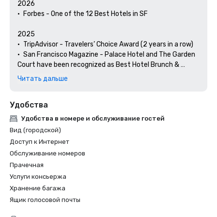
2026

•	Forbes - One of the 12 Best Hotels in SF

2025

•	TripAdvisor - Travelers’ Choice Award (2 years in a row)

•	San Francisco Magazine - Palace Hotel and The Garden 
Court have been recognized as Best Hotel Brunch & 
Setting 

Читать дальше
•	Hospitality Net - The 27 Best Places to Visit in 
California at Least Once in Your Lifetime

Удобства
•	Thrillist - Best Things to Do in San Francisco for an Arts 
and Culture Lover

Удобства в номере и обслуживание гостей
•	Local Getaways - The Palace Hotel’s Concierge 
Вид (городской)
Spotlights San Francisco’s Arts & Culture

Доступ к Интернет
•	Haute Living San Francisco - San Francisco’s Palace 
Обслуживание номеров
Hotel Celebrates 150 Years

Прачечная
2024

Услуги консьержа
•	Travel + Leisure - Best Hotels in SF - Hotel with the Best 
Хранение багажа
Amenities

Ящик голосовой почты
•	Forbes Travel Guide – 1 of the 15 Hotels with 