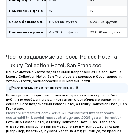
Номера для гостей
556
421
Memorable Experience f
Smacking Foodie Tours
Помещения для встреч
26
19
to gather and dine tha
Самое большое помещение
8 964 кв. футов
6 205 кв. футов
experienced, and all ar
remember. Our one-of-
Помещение для встречи
45 000 кв. футов
20 000 кв. футов
are special, from the fi
last. It’s an experienc
will reminisce about lo
leave. Location, Location, Location
Часто задаваемые вопросы Palace Hotel, a
One of the best reason
Luxury Collection Hotel, San Francisco
convenient and efficie
Ознакомьтесь с часто задаваемыми вопросами от Palace Hotel, a
experience is designed
Luxury Collection Hotel, San Francisco о здоровье и безопасности,
restaurants are within
устойчивости, разнообразии и инклюзивности
walking distance of ea
ЭКОЛОГИЧЕСКИ ОТВЕТСТВЕННЫЙ
short stroll allows you
Пожалуйста, предоставьте комментарии или ссылку на любые
members a chance to 
публично сообщенные цели/стратегию устойчивого развития или
социального воздействия Palace Hotel, a Luxury Collection Hotel, San
networking opportunit
Francisco.
heading to the next pl
Please visit Marriott.com/Serve360 for Marriott International's 
itinerary. You Get a Dinner and a Show
sustainability & social impact strategy and 2025 goals information.
Есть ли у Palace Hotel, a Luxury Collection Hotel, San Francisco
Our tours offer an exqu
стратегия, направленная на устранение и утилизацию отходов
entertainment. All tour
(например, пластика, бумаги, картона и т.д.)? Если да, то просьба