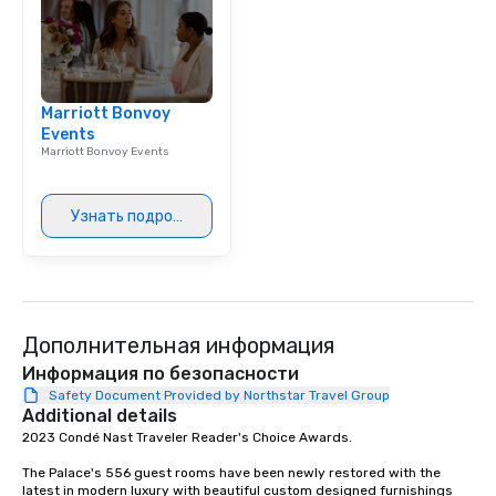
Smacking Foodie Tours,
group is assured a top
experience with three 
signature dishes at ea
Our affordable tours a
Marriott Bonvoy
person with tax and gr
Events
Marriott Bonvoy Events
included. The only thi
are drinks. However, 
package upgrade is ava
Узнать подробнее
provides guests a sign
at various stops. Build Your Network
Our exclusive experien
ultimate networking op
a typical sit-down dinn
Дополнительная информация
to engage the person t
right of you. Because 
Информация по безопасности
place at multiple resta
Safety Document Provided by Northstar Travel Group
walking in between, th
Additional details
countless opportunitie
2023 Condé Nast Traveler Reader's Choice Awards. 

with different people 
The Palace's 556 guest rooms have been newly restored with the 
down at each venue a
latest in modern luxury with beautiful custom designed furnishings 