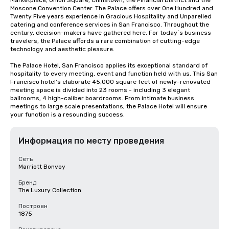
Marketplace, Union Square, Chinatown, the Financial District and the 
Moscone Convention Center. The Palace offers over One Hundred and 
Twenty Five years experience in Gracious Hospitality and Unparelled 
catering and conference services in San Francisco. Throughout the 
century, decision-makers have gathered here. For today`s business 
travelers, the Palace affords a rare combination of cutting-edge 
technology and aesthetic pleasure.

The Palace Hotel, San Francisco applies its exceptional standard of 
hospitality to every meeting, event and function held with us. This San 
Francisco hotel's elaborate 45,000 square feet of newly-renovated 
meeting space is divided into 23 rooms - including 3 elegant 
ballrooms, 4 high-caliber boardrooms. From intimate business 
meetings to large scale presentations, the Palace Hotel will ensure 
your function is a resounding success.
Информация по месту проведения
Сеть
Marriott Bonvoy
Бренд
The Luxury Collection
Построен
1875