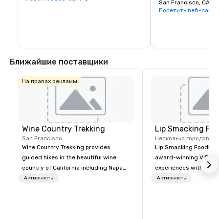
San Francisco, CA 94
Посетить веб-сайт
Ближайшие поставщики
На правах рекламы
Wine Country Trekking
Lip Smacking Foo
San Francisco
Несколько городов
Wine Country Trekking provides
Lip Smacking Foodie T
guided hikes in the beautiful wine
award-winning VIP gro
country of California including Napa
experiences with visits
and Sonoma Valleys. These
restaurants throughou
Активность
Активность
experiences include walking in the
States. Choose either
vineyards, amongst ancient redwood
activity or evening d
trees and oak groves with a curated
groups are escorted i